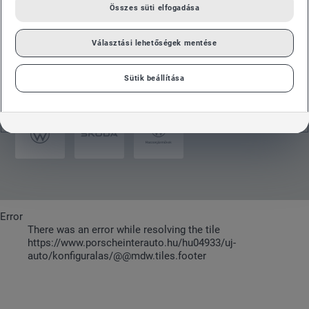
Összes süti elfogadása
ÉLJEN A LEHETŐSÉGGEL
KONFIGURÁLÁS
Választási lehetőségek mentése
Használja újautó konfigurátorainkat és állítsa össze álmai
autóját – egyéni igényeihez igazítva!
Sütik beállítása
Error
There was an error while resolving the tile
https://www.porscheinterauto.hu/hu04933/uj-
auto/konfiguralas/@@mdw.tiles.footer