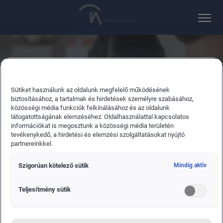
PORSCHE TATABÁNYA
KONFIGURÁLÁS
Sütiket használunk az oldalunk megfelelő működésének
biztosításához, a tartalmak és hirdetések személyre szabásához,
közösségi média funkciók felkínálásához és az oldalunk
Állítsa össze álmai járművét néhány lépésben. Válasszon a
látogatottságának elemzéséhez. Oldalhasználattal kapcsolatos
különféle felszereltségi változatok, motor, szín és egyéb
információkat is megosztunk a közösségi média területén
extrák közül.
tevékenykedő, a hirdetési és elemzési szolgáltatásokat nyújtó
partnereinkkel.
Szigorúan kötelező sütik
Mindig aktív
Teljesítmény sütik