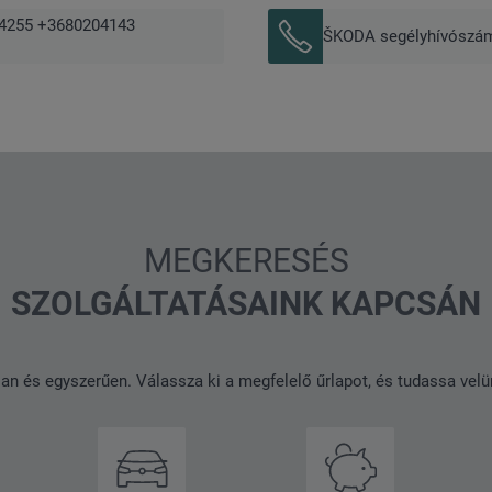
04255 +3680204143
ŠKODA segélyhívószá
MEGKERESÉS
SZOLGÁLTATÁSAINK KAPCSÁN
an és egyszerűen. Válassza ki a megfelelő űrlapot, és tudassa velü