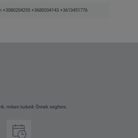
m +3080204255 +3680204143 +3613451776
nk, miben tudunk Önnek segíteni.