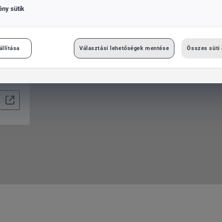
ény sütik
állítása
Választási lehetőségek mentése
Összes süti
Das WeltAuto