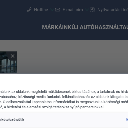
Hotline
E-mail cím
Nyitvatartási id
MÁRKÁINK
ÚJ AUTÓ
HASZNÁLTA
nálunk az oldalunk megfelelő működésének biztosításához, a tartalmak és hird
Szervizidőpont-foglalás
Ajánlatok és akciók
Részletes keresés
Csapatunk
SEAT
Szolgáltatások
Keréktárcsák
Konfigurálás
Škoda
Akció
zabásához, közösségi média funkciók felkínálásához és az oldalunk látogatott
. Oldalhasználattal kapcsolatos információkat is megosztunk a közösségi médi
, a hirdetési és elemzési szolgáltatásokat nyújtó partnereinkkel.
 kötelező sütik
M