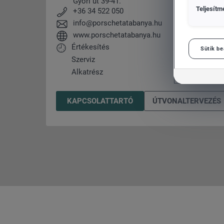
Győri út 39-41.
Teljesítm
+36 34 522 050
info@porschetatabanya.hu
www.porschetatabanya.hu
Értékesítés
Sütik be
Volkswagen Haszonjárművek
Szerviz
Alkatrész
KAPCSOLATTARTÓ
ÚTVONALTERVEZÉS