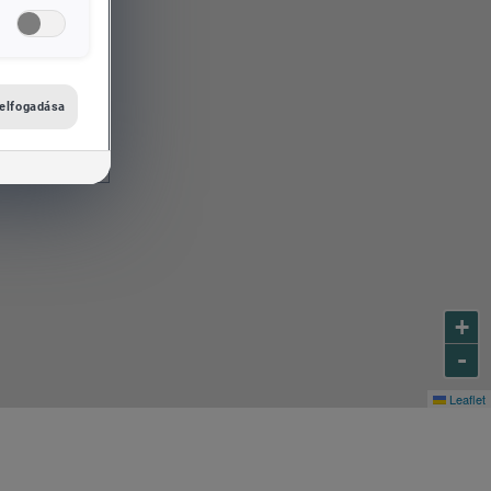
 elfogadása
+
-
Leaflet