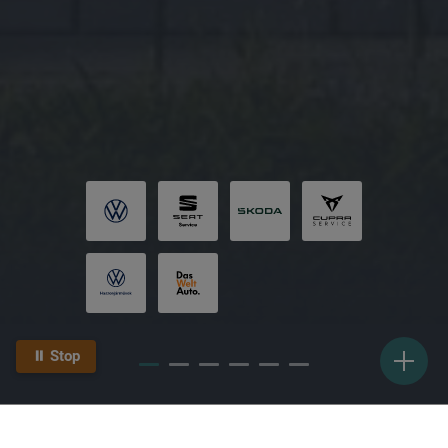
⏸ Stop