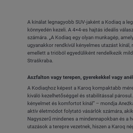
A kínálat legnagyobb SUV-jaként a Kodiaq a leg
könnyedén kezeli. A 4×4-es hajtás ideális vála
számára. „A Kodiaq egy olyan munkagép, amely 
ugyanakkor rendkívül kényelmes utazást kínál, m
emellett a trióból egyedüliként rendelkezik mild
Straškraba.
Aszfalton vagy terepen, gyerekekkel vagy ané
A Kodiaqhoz képest a Karoq kompaktabb mérete
kiváló kezelhetőséggel és stabilitással párosu
kényelmet és komfortot kínál” – mondja Anežka
aktív életmódot folytató vásárlók számára, aki
Nagyszerű mindenes a mindennapokban és a ho
utazások a terepre vezetnek, hiszen a Karoq n