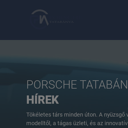
PORSCHE TATABÁN
HÍREK
Azonnal elvihető modelleink
Gyorskereső
Volkswagen
Áttekintés
Ajánlat
Tökéletes társ minden úton. A nyüzsgő 
modelltől, a tágas üzleti, és az innova
Névjegy keresése
Névjegy keresése
Szolgáltatásaink