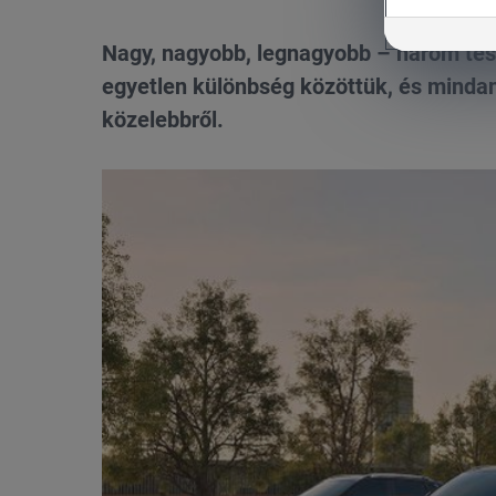
Nagy, nagyobb, legnagyobb – három tes
egyetlen különbség közöttük, és minda
közelebbről.