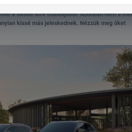
tvér a Škoda SUV családjából. Azonban nem a mér
nnyian kissé más jeleskednek. Nézzük meg őket