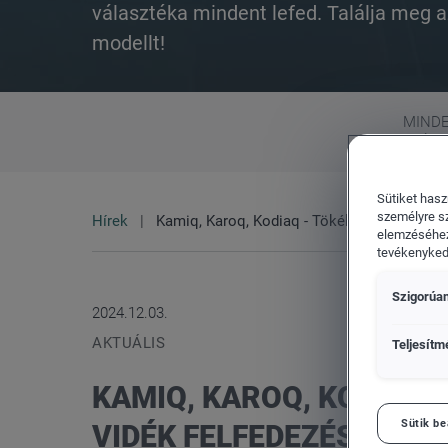
választéka mindent lefed. Találja meg
modellt!
Volkswagen Haszonjárművek
MIND
MÁRK
Sütiket hasz
személyre s
Hírek
Kamiq, Karoq, Kodiaq - Tökéletesek a város
elemzéséhez
tevékenykedő
Szigorúan
2024.12.03.
AKTUÁLIS
Teljesítm
KAMIQ, KAROQ, KODIAQ 
Sütik be
VIDÉK FELFEDEZÉSÉHEZ