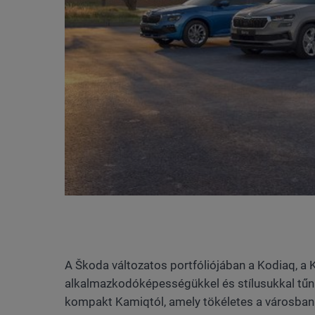
A Škoda változatos portfóliójában a Kodiaq, a
alkalmazkodóképességükkel és stílusukkal tűnn
kompakt Kamiqtól, amely tökéletes a városban 