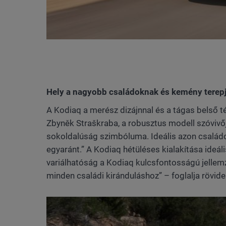
Hely a nagyobb családoknak és kemény terep
A Kodiaq a merész dizájnnal és a tágas belső t
Zbyněk Straškraba, a robusztus modell szóvivője
sokoldalúság szimbóluma. Ideális azon családo
egyaránt.” A Kodiaq hétüléses kialakítása ideá
variálhatóság a Kodiaq kulcsfontosságú jellemz
minden családi kiránduláshoz” – foglalja rövid