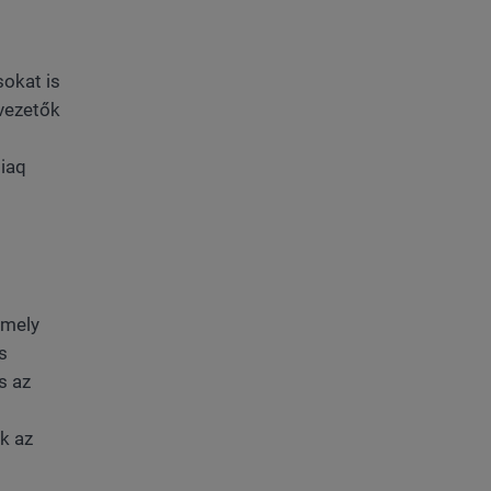
sokat is
 vezetők
diaq
amely
s
s az
k az