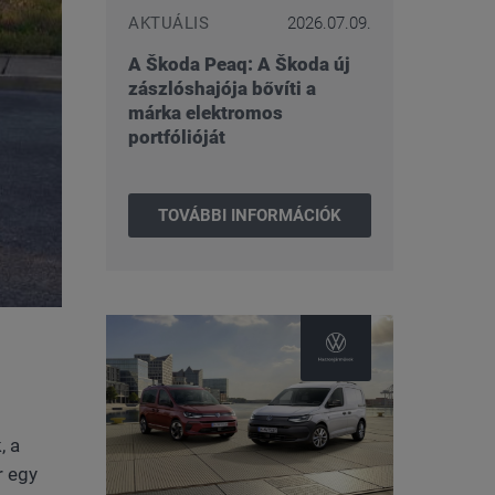
AKTUÁLIS
2026.07.09.
A Škoda Peaq: A Škoda új
zászlóshajója bővíti a
márka elektromos
portfólióját
TOVÁBBI INFORMÁCIÓK
, a
r egy