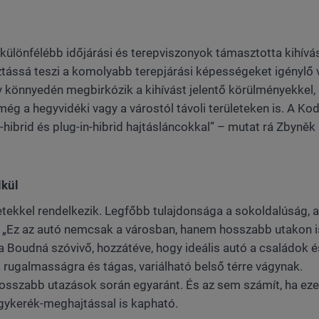
különfélébb időjárási és terepviszonyok támasztotta kihívá
sztássá teszi a komolyabb terepjárási képességeket igénylő
könnyedén megbirkózik a kihívást jelentő körülményekkel,
ég a hegyvidéki vagy a várostól távoli területeken is. A Ko
-hibrid és plug-in-hibrid hajtásláncokkal” – mutat rá Zbyněk
lkül
kkel rendelkezik. Legfőbb tulajdonsága a sokoldalúság, 
l. „Ez az autó nemcsak a városban, hanem hosszabb utakon i
 Boudná szóvivő, hozzátéve, hogy ideális autó a családok é
k rugalmasságra és tágas, variálható belső térre vágynak.
sszabb utazások során egyaránt. És az sem számít, ha eze
égykerék-meghajtással is kapható.