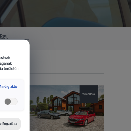
etések
ságának
a területén
indig aktív
 elfogadása