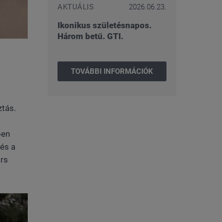
AKTUÁLIS
2026.06.23.
Ikonikus születésnapos.
Három betű. GTI.
TOVÁBBI INFORMÁCIÓK
ztás.
pen
 és a
árs