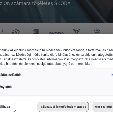
 az Ön számára tökéletes ŠKODA
Das WeltAuto
EN
A
nálunk az oldalunk megfelelő működésének biztosításához, a tartalmak és hird
zabásához, közösségi média funkciók felkínálásához és az oldalunk látogatott
ba és a vidék felfedezéséhez
. Oldalhasználattal kapcsolatos információkat is megosztunk a közösségi médi
, a hirdetési és elemzési szolgáltatásokat nyújtó partnereinkkel.
 kötelező sütik
M
ény sütik
- TÖKÉLETESEK A VÁROSBA ÉS A
állítása
Választási lehetőségek mentése
Összes süti