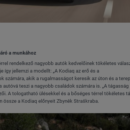
járó a munkához
érrel rendelkező nagyobb autók kedvelőinek tökéletes válas
 így jellemzi a modellt: „A Kodiaq az erő és a
k számára, akik a rugalmasságot keresik az úton és a tere
lis autóvá teszi a nagyobb családok számára is. „A tágasság
ői. A tologatható ülésekkel és a bőséges térrel tökéletes t
en össze a Kodiaq előnyeit Zbyněk Straškraba.