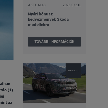
AKTUÁLIS
2026.07.20.
Nyári bónusz
kedvezmények Skoda
modellekre
TOVÁBBI INFORMÁCIÓK
jaiban
olo (1)
iai
mint az