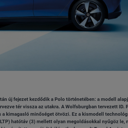
tán új fejezet kezdődik a Polo történetében: a modell alap
vezve tér vissza az utakra. A Wolfsburgban tervezett ID. P
 és a kimagasló minőséget ötvözi. Ez a kismodell technológ
WLTP) hatótáv (3) mellett olyan megoldásokkal nyűgöz le, 