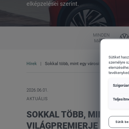
elképzelései szerint.
Flottaértékesítés divízió
Porsche
MINDEN
MÁRKA
Sütiket hasz
személyre s
Hírek
Sokkal több, mint egy városi jármű: az új ID
elemzéséhez
tevékenykedő
Szigorúan
2026.06.01.
AKTUÁLIS
Teljesítm
SOKKAL TÖBB, MINT EGY 
Sütik be
VILÁGPREMIERJE