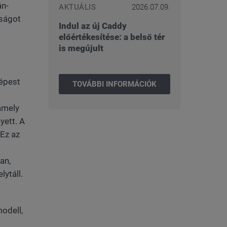
án-
AKTUÁLIS
2026.07.09.
lságot
Indul az új Caddy
előértékesítése: a belső tér
is megújult
épest
TOVÁBBI INFORMÁCIÓK
amely
yett. A
 Ez az
an,
ytáll.
odell,