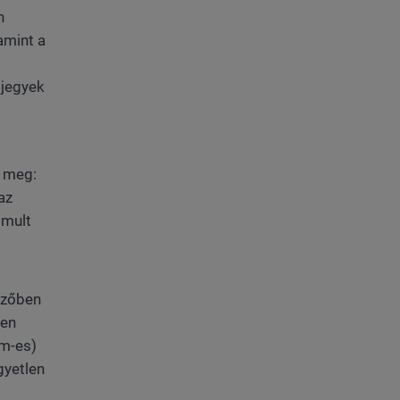
n
amint a
sjegyek
a meg:
az
omult
mezőben
len
cm-es)
gyetlen