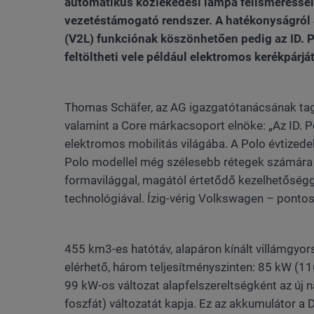
automatikus közlekedési lámpa felismeréssel 
vezetéstámogató rendszer. A hatékonyságról
(V2L) funkciónak köszönhetően pedig az ID. Po
feltöltheti vele például elektromos kerékpárját
Thomas Schäfer, az AG igazgatótanácsának ta
valamint a Core márkacsoport elnöke: „Az ID. P
elektromos mobilitás világába. A Polo évtizede
Polo modellel még szélesebb rétegek számára te
formavilággal, magától értetődő kezelhetőségg
technológiával. Ízig-vérig Volkswagen – pontos
455 km3-es hatótáv, alapáron kínált villámgyors
elérhető, három teljesítményszinten: 85 kW (11
99 kW-os változat alapfelszereltségként az új 
foszfát) változatát kapja. Ez az akkumulátor a 