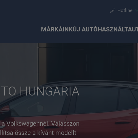
Hotline
MÁRKÁINK
ÚJ AUTÓ
HASZNÁLTAU
UTO HUNGARIA
Ajánlatok és akciók
Részletes keresés
Keréktárcsák
Audi
Konfigurálás
carLOG
Akció
SEAT
ár a Volkswagennél. Válasszon
llítsa össze a kívánt modellt