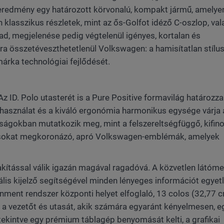
eredmény egy határozott körvonalú, kompakt jármű, amelye
klasszikus részletek, mint az ős-Golfot idéző C-oszlop, val
zad, megjelenése pedig végtelenül igényes, kortalan és
sra összetéveszthetetlenül Volkswagen: a hamisítatlan stílu
márka technológiai fejlődését.
z ID. Polo utasterét is a Pure Positive formavilág határozz
ghasználat és a kiváló ergonómia harmonikus egysége várja 
róságokban mutatkozik meg, mint a felszereltségfüggő, kifin
rrásokat megkoronázó, apró Volkswagen-emblémák, amelyek
alakítással válik igazán magával ragadóvá. A közvetlen látó
tális kijelző segítségével minden lényeges információt egyet
ainment rendszer központi helyet elfoglaló, 13 colos (32,77 
a a vezetőt és utasát, akik számára egyaránt kényelmesen, e
tekintve egy prémium táblagép benyomását kelti, a grafikai