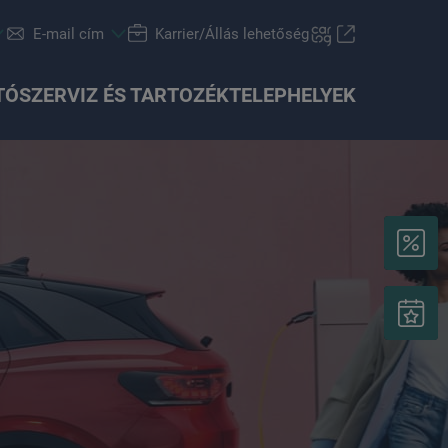
E-mail cím
Karrier/Állás lehetőség
TÓ
SZERVIZ ÉS TARTOZÉK
TELEPHELYEK
Finanszírozási tanácsadás
Škoda