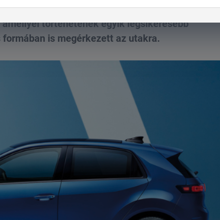
, amellyel történetének egyik legsikeresebb
s formában is megérkezett az utakra.