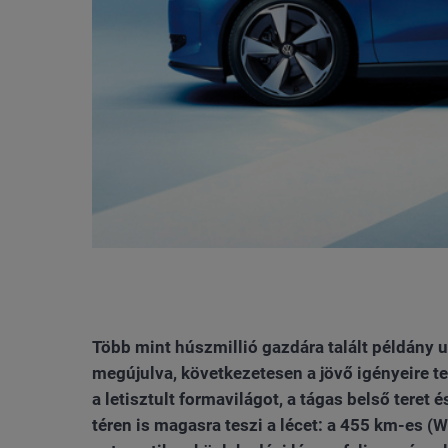
Több mint húszmillió gazdára talált példány u
megújulva, következetesen a jövő igényeire ter
a letisztult formavilágot, a tágas belső teret
téren is magasra teszi a lécet: a 455 km-es (