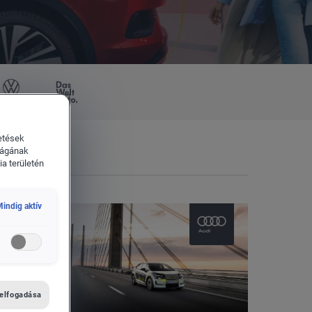
űvek
Das WeltAuto
etések
ságának
a területén
indig aktív
 elfogadása