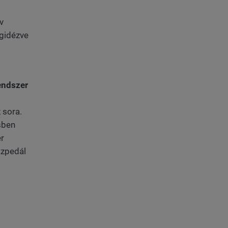
v
egidézve
endszer
 sora.
sben
er
ázpedál