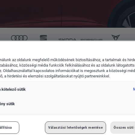
CUPRA
Volkswagen Haszonjárm
nálunk az oldalunk megfelelő működésének biztosításához, a tartalmak és hird
zabásához, közösségi média funkciók felkínálásához és az oldalunk látogatott
. Polo világpremierje
. Oldalhasználattal kapcsolatos információkat is megosztunk a közösségi médi
, a hirdetési és elemzési szolgáltatásokat nyújtó partnereinkkel.
 kötelező sütik
M
ény sütik
VÁROSI JÁRMŰ: AZ ÚJ ID. POLO
állítása
Választási lehetőségek mentése
Összes süti