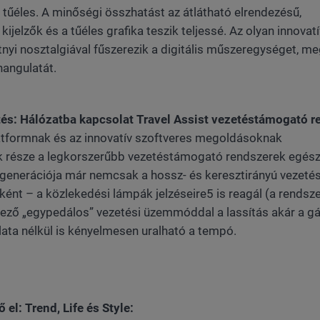
 tűéles. A minőségi összhatást az átlátható elrendezésű,
ijelzők és a tűéles grafika teszik teljessé. Az olyan innovatí
petnyi nosztalgiával fűszerezik a digitális műszeregységet, m
hangulatát.
és: Hálózatba kapcsolat Travel Assist vezetéstámogató r
atformnak és az innovatív szoftveres megoldásoknak
ek része a legkorszerűbb vezetéstámogató rendszerek egész
ő generációja már nemcsak a hossz- és keresztirányú vezeté
ént – a közlekedési lámpák jelzéseire5 is reagál (a rendsz
képező „egypedálos” vezetési üzemmóddal a lassítás akár a g
lata nélkül is kényelmesen uralható a tempó.
 el: Trend, Life és Style: