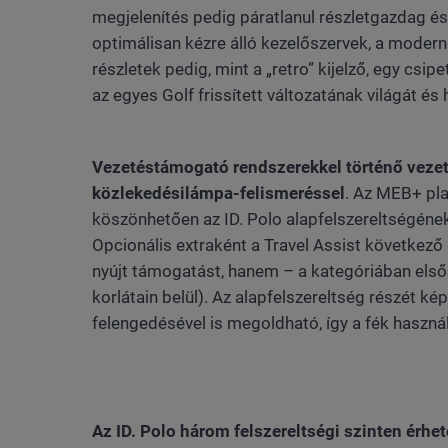
megjelenítés pedig páratlanul részletgazdag és
optimálisan kézre álló kezelőszervek, a modern k
részletek pedig, mint a „retro” kijelző, egy csi
az egyes Golf frissített változatának világát és 
Vezetéstámogató rendszerekkel történő vezet
közlekedésilámpa-felismeréssel
. Az MEB+ pl
köszönhetően az ID. Polo alapfelszereltségén
Opcionális extraként a Travel Assist következ
nyújt támogatást, hanem – a kategóriában elsők
korlátain belül). Az alapfelszereltség részét 
felengedésével is megoldható, így a fék haszná
Az ID. Polo három felszereltségi szinten érhető