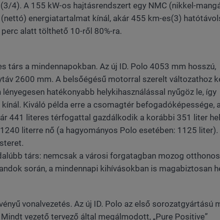
l(3/4). A 155 kW-os hajtásrendszert egy NMC (nikkel-mang
 (nettó) energiatartalmat kínál, akár 455 km-es(3) hatótávo
erc alatt tölthető 10-ről 80%-ra.
es társ a mindennapokban. Az új ID. Polo 4053 mm hosszú,
áv 2600 mm. A belsőégésű motorral szerelt változathoz k
lényegesen hatékonyabb helykihasználással nyűgöz le, így
 kínál. Kiváló példa erre a csomagtér befogadóképessége, 
 441 literes térfogattal gazdálkodik a korábbi 351 liter hel
1240 literre nő (a hagyományos Polo esetében: 1125 liter).
steret.
ldalúbb társ: nemcsak a városi forgatagban mozog otthonos
andok során, a mindennapi kihívásokban is magabiztosan hel
nyű vonalvezetés. Az új ID. Polo az első sorozatgyártású m
Mindt vezető tervező által megálmodott, „Pure Positive”