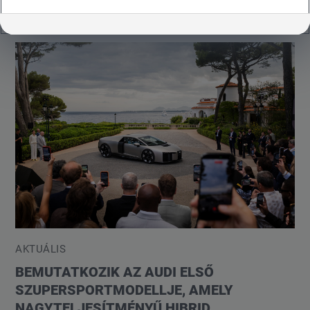
AKTUÁLIS
BEMUTATKOZIK AZ AUDI ELSŐ
SZUPERSPORTMODELLJE, AMELY
NAGYTELJESÍTMÉNYŰ HIBRID