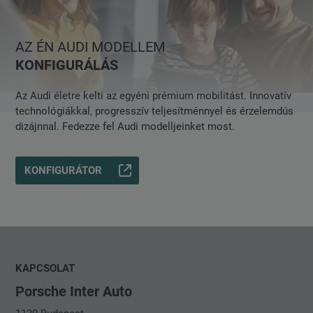
AZ ÉN AUDI MODELLEM
KONFIGURÁLÁS
Az Audi életre kelti az egyéni prémium mobilitást. Innovatív
technológiákkal, progresszív teljesítménnyel és érzelemdús
dizájnnal. Fedezze fel Audi modelljeinket most.
KONFIGURÁTOR
KAPCSOLAT
Porsche Inter Auto