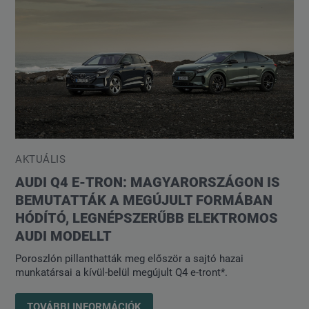
AKTUÁLIS
AUDI Q4 E-TRON: MAGYARORSZÁGON IS
BEMUTATTÁK A MEGÚJULT FORMÁBAN
HÓDÍTÓ, LEGNÉPSZERŰBB ELEKTROMOS
AUDI MODELLT
Poroszlón pillanthatták meg először a sajtó hazai
munkatársai a kívül-belül megújult Q4 e-tront*.
TOVÁBBI INFORMÁCIÓK