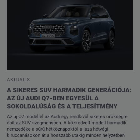
AKTUÁLIS
A SIKERES SUV HARMADIK GENERÁCIÓJA:
AZ ÚJ AUDI Q7-BEN EGYESÜL A
SOKOLDALÚSÁG ÉS A TELJESÍTMÉNY
Az új Q7 modellel az Audi egy rendkívül sikeres örökségre
épít az SUV-szegmensben. A közkedvelt modell harmadik
nemzedéke a sűrű hétköznapoktól a laza hétvégi
kiruccanásokon át a hosszabb utakig minden helyzetben