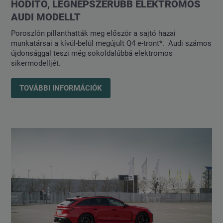
HÓDÍTÓ, LEGNÉPSZERŰBB ELEKTROMOS
AUDI MODELLT
Poroszlón pillanthatták meg először a sajtó hazai
munkatársai a kívül-belül megújult Q4 e-tront*. Audi számos
újdonsággal teszi még sokoldalúbbá elektromos
sikermodelljét.
TOVÁBBI INFORMÁCIÓK