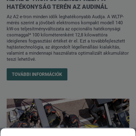
HATÉKONYSÁG TERÉN AZ AUDINÁL
Az A2 e-tron minden idők leghatékonyabb Audija. A WLTP-
mérés szerint a jövőbeli elektromos kompakt modell 140
kW-os teljesítményváltozata az opcionális hatékonysági
csomaggal* 100 kilométerenként 12,8 kilowattóra
ideiglenes fogyasztási értéket ér el. Ezt a továbbfejlesztett
hajtástechnológia, az átgondolt légellenállási kialakítás,
valamint a mindennapi használatra optimalizált akkumulátor
teszi lehetővé.
TOVÁBBI INFORMÁCIÓK