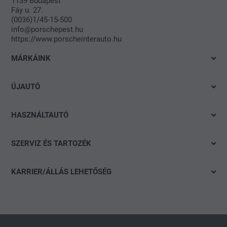
1139 Budapest
Fáy u. 27.
(0036)1/45-15-500
info@porschepest.hu
https://www.porscheinterauto.hu
MÁRKÁINK
Volkswagen
ÚJAUTÓ
Audi
Azonnal elvihető modelleink
SEAT
HASZNÁLTAUTÓ
Ajánlatok és akciók
Škoda
Gyorskereső
Konfigurálás
SZERVIZ ÉS TARTOZÉK
Porsche
Részletes keresés
Finanszírozási tanácsadás
Ajánlat
CUPRA
Akció
KARRIER/ÁLLÁS LEHETŐSÉG
Flottaértékesítés divízió
Keréktárcsák
Volkswagen Haszonjárművek
Nyitott pozíciók
carLOG
Das WeltAuto