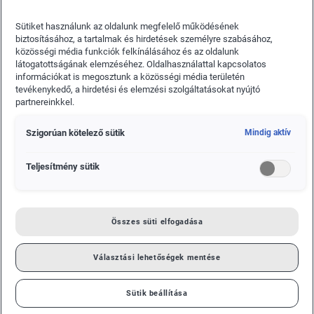
Sütiket használunk az oldalunk megfelelő működésének
biztosításához, a tartalmak és hirdetések személyre szabásához,
közösségi média funkciók felkínálásához és az oldalunk
látogatottságának elemzéséhez. Oldalhasználattal kapcsolatos
információkat is megosztunk a közösségi média területén
tevékenykedő, a hirdetési és elemzési szolgáltatásokat nyújtó
partnereinkkel.
AKTUÁLIS
Szigorúan kötelező sütik
Mindig aktív
AMIKOR A HÁTSÓ SZÁRNY IS A
KÉZIPOGGYÁSZBA KERÜL – BETEKINTÉS
Teljesítmény sütik
AZ AUDI LOGISZTIKÁJÁNAK KÜLÖNLEGES
VILÁGÁBA
Összes süti elfogadása
Kölcsönös előnyök: így profitál egymásból az AUDI AG
logisztikai részlege és a Formula–1 projektDieter Braun, az
Audi ellátási láncért felelős vezetője beszélget F1-es
Választási lehetőségek mentése
kollégáival, Björn Brickweddével és Lars Rolackkal
Sütik beállítása
TOVÁBBI INFORMÁCIÓK