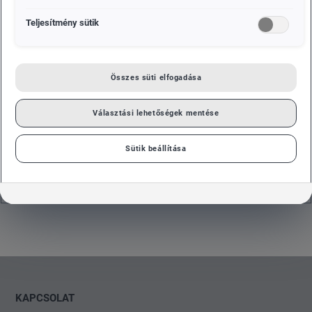
MÁRKA
Teljesítmény sütik
ŠKODA
PORSCHE
CUPRA
VOLKSWAGEN
HASZONJÁRMŰVEK
Összes süti elfogadása
DAS
Választási lehetőségek mentése
WELTAUTO
Sütik beállítása
Sajnos jelenleg nincsenek hírek.
KAPCSOLAT