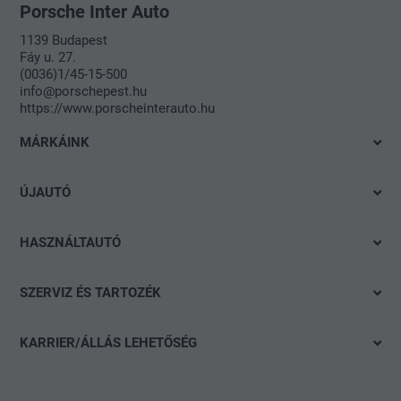
Porsche Inter Auto
1139 Budapest
Fáy u. 27.
(0036)1/45-15-500
info@porschepest.hu
https://www.porscheinterauto.hu
MÁRKÁINK
Volkswagen
ÚJAUTÓ
Audi
Azonnal elvihető modelleink
SEAT
HASZNÁLTAUTÓ
Ajánlatok és akciók
Škoda
Gyorskereső
Konfigurálás
SZERVIZ ÉS TARTOZÉK
Porsche
Részletes keresés
Finanszírozási tanácsadás
Ajánlat
CUPRA
Akció
KARRIER/ÁLLÁS LEHETŐSÉG
Flottaértékesítés divízió
Keréktárcsák
Volkswagen Haszonjárművek
Nyitott pozíciók
carLOG
Das WeltAuto