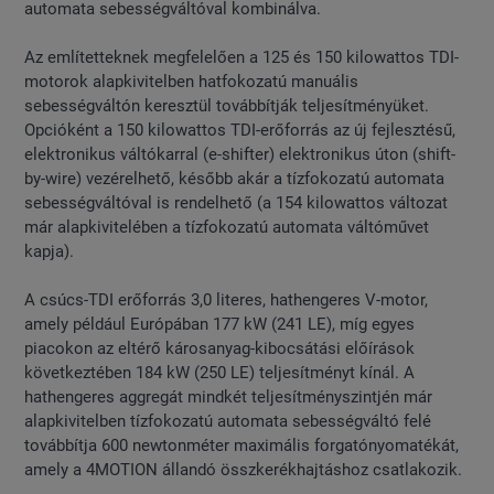
automata sebességváltóval kombinálva.
Az említetteknek megfelelően a 125 és 150 kilowattos TDI-
motorok alapkivitelben hatfokozatú manuális
sebességváltón keresztül továbbítják teljesítményüket.
Opcióként a 150 kilowattos TDI-erőforrás az új fejlesztésű,
elektronikus váltókarral (e-shifter) elektronikus úton (shift-
by-wire) vezérelhető, később akár a tízfokozatú automata
sebességváltóval is rendelhető (a 154 kilowattos változat
már alapkivitelében a tízfokozatú automata váltóművet
kapja).
A csúcs-TDI erőforrás 3,0 literes, hathengeres V-motor,
amely például Európában 177 kW (241 LE), míg egyes
piacokon az eltérő károsanyag-kibocsátási előírások
következtében 184 kW (250 LE) teljesítményt kínál. A
hathengeres aggregát mindkét teljesítményszintjén már
alapkivitelben tízfokozatú automata sebességváltó felé
továbbítja 600 newtonméter maximális forgatónyomatékát,
amely a 4MOTION állandó összkerékhajtáshoz csatlakozik.