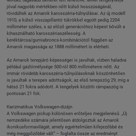
Mindez tágasabb belteret tett lehetővé. Mivel tengelytávja
jóval nagyobb mértékben nőtt külső hosszúságánál,
rövidültek az Amarok karosszéria-túlnyúlásai. Az új modell
1910, a külső visszapillantó tükrökkel együtt pedig 2204
milliméter széles, s az előző generációhoz képest bővült a
kihasználható karosszériaszélesség. A
keréktárcsa/gumiabroncs-kombinációtól függően az
Amarok magassága az 1888 millimétert is elérheti.
Az Amarok terepjáró képességei is javultak, vízben haladva
például gázlómélysége 500-ról 800 milliméterre nőtt. Az
immár rövidebb karosszéria-túlnyúlásoknak köszönhetően
is javultak a terepes adottságok, az első terepszög 29, míg a
hátsó 21 fokra adódott. A tengelyek közötti rámpaszög is
pontosan 21 fok.
Karizmatikus Volkswagen-dizájn
A Volkswagen pickup különösen erőteljes megjelenésű. „Új
nemzedéke számára jelentősen átdolgoztuk az Amarok
ikonikusformavilágát, amely egyértelműen kifejezőbbé és
még meggyőzőbbé vált” – foglalta össze az eredményt