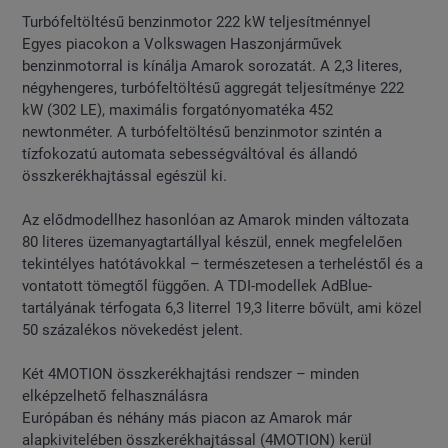
Turbófeltöltésű benzinmotor 222 kW teljesítménnyel
Egyes piacokon a Volkswagen Haszonjárművek
benzinmotorral is kínálja Amarok sorozatát. A 2,3 literes,
négyhengeres, turbófeltöltésű aggregát teljesítménye 222
kW (302 LE), maximális forgatónyomatéka 452
newtonméter. A turbófeltöltésű benzinmotor szintén a
tízfokozatú automata sebességváltóval és állandó
összkerékhajtással egészül ki.
Az elődmodellhez hasonlóan az Amarok minden változata
80 literes üzemanyagtartállyal készül, ennek megfelelően
tekintélyes hatótávokkal – természetesen a terheléstől és a
vontatott tömegtől függően. A TDI-modellek AdBlue-
tartályának térfogata 6,3 literrel 19,3 literre bővült, ami közel
50 százalékos növekedést jelent.
Két 4MOTION összkerékhajtási rendszer – minden
elképzelhető felhasználásra
Európában és néhány más piacon az Amarok már
alapkivitelében összkerékhajtással (4MOTION) kerül