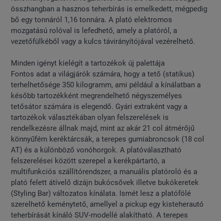
összhangban a hasznos teherbírás is emelkedett, mégpedig
bő egy tonnáról 1,16 tonnára. A plató elektromos
mozgatású rolóval is lefedhető, amely a platóról, a
vezetőfülkéből vagy a kulcs távirányítójával vezérelhető.
Minden igényt kielégít a tartozékok új palettája
Fontos adat a világjárók számára, hogy a tető (statikus)
terhelhetősége 350 kilogramm, ami például a kínálatban a
később tartozékként megrendelhető négyszemélyes
tetősátor számára is elegendő. Gyári extraként vagy a
tartozékok választékában olyan felszerelések is
rendelkezésre állnak majd, mint az akár 21 col átmérőjű
könnyűfém keréktárcsák, a terepes gumiabroncsok (18 col
AT) és a különböző vonóhorgok. A platóválasztható
felszerelései között szerepel a kerékpártartó, a
multifunkciós szállítórendszer, a manuális platóroló és a
plató felett átívelő dizájn bukócsővek illetve bukókeretek
(Styling Bar) változatos kínálata. Ismét lesz a platófölé
szerelhető keménytető, amellyel a pickup egy kisteherautó
teherbírását kínáló SUV-modellé alakítható. A terepes