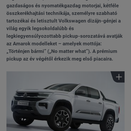
gazdaságos és nyomatékgazdag motorjai, kétféle
összkerékhajtási technikája, személyre szabható
tartozékai és letisztult Volkswagen dizájn-génjei a
világ egyik legsokoldalúbb és
legkiegyensúlyozottabb pickup-sorozatává avatják
az Amarok modelleket – amelyek mottója:
„Történjen bármi” („No matter what”). A prémium
pickup az év végétől érkezik meg első piacaira.