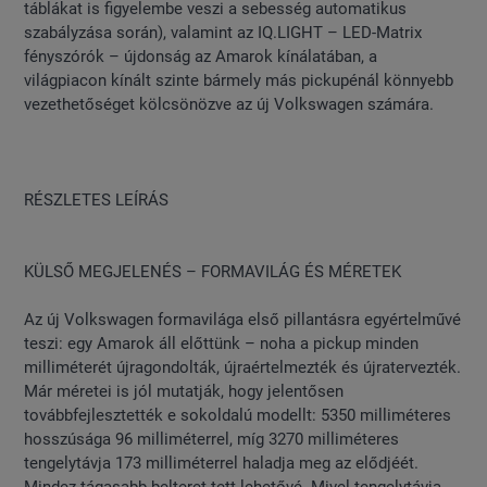
táblákat is figyelembe veszi a sebesség automatikus
szabályzása során), valamint az IQ.LIGHT – LED-Matrix
fényszórók – újdonság az Amarok kínálatában, a
világpiacon kínált szinte bármely más pickupénál könnyebb
vezethetőséget kölcsönözve az új Volkswagen számára.
RÉSZLETES LEÍRÁS
KÜLSŐ MEGJELENÉS – FORMAVILÁG ÉS MÉRETEK
Az új Volkswagen formavilága első pillantásra egyértelművé
teszi: egy Amarok áll előttünk – noha a pickup minden
milliméterét újragondolták, újraértelmezték és újratervezték.
Már méretei is jól mutatják, hogy jelentősen
továbbfejlesztették e sokoldalú modellt: 5350 milliméteres
hosszúsága 96 milliméterrel, míg 3270 milliméteres
tengelytávja 173 milliméterrel haladja meg az elődjéét.