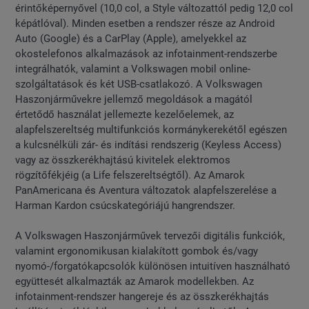
érintőképernyővel (10,0 col, a Style változattól pedig 12,0 col
képátlóval). Minden esetben a rendszer része az Android
Auto (Google) és a CarPlay (Apple), amelyekkel az
okostelefonos alkalmazások az infotainment-rendszerbe
integrálhatók, valamint a Volkswagen mobil online-
szolgáltatások és két USB-csatlakozó. A Volkswagen
Haszonjárművekre jellemző megoldások a magától
értetődő használat jellemezte kezelőelemek, az
alapfelszereltség multifunkciós kormánykerekétől egészen
a kulcsnélküli zár- és indítási rendszerig (Keyless Access)
vagy az összkerékhajtású kivitelek elektromos
rögzítőfékjéig (a Life felszereltségtől). Az Amarok
PanAmericana és Aventura változatok alapfelszerelése a
Harman Kardon csúcskategóriájú hangrendszer.
A Volkswagen Haszonjárművek tervezői digitális funkciók,
valamint ergonomikusan kialakított gombok és/vagy
nyomó-/forgatókapcsolók különösen intuitíven használható
együttesét alkalmazták az Amarok modellekben. Az
infotainment-rendszer hangereje és az összkerékhajtás