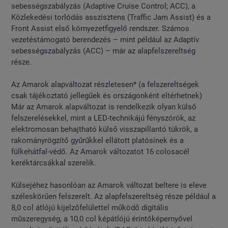
sebességszabályzás (Adaptive Cruise Control; ACC), a
Közlekedési torlódás asszisztens (Traffic Jam Assist) és a
Front Assist első környezetfigyelő rendszer. Számos
vezetéstámogató berendezés – mint például az Adaptív
sebességszabályzás (ACC) – már az alapfelszereltség
része.
Az Amarok alapváltozat részletesen* (a felszereltségek
csak tájékoztató jellegűek és országonként eltérhetnek)
Már az Amarok alapváltozat is rendelkezik olyan külső
felszerelésekkel, mint a LED-technikájú fényszórók, az
elektromosan behajtható külső visszapillantó tükrök, a
rakományrögzítő gyűrűkkel ellátott platósínek és a
fülkehátfal-védő. Az Amarok változatot 16 colosacél
keréktárcsákkal szerelik.
Külsejéhez hasonlóan az Amarok változat beltere is eleve
széleskörűen felszerelt. Az alapfelszereltség része például a
8,0 col átlójú kijelzőfelülettel működő digitális
műszeregység, a 10,0 col képátlójú érintőképernyővel