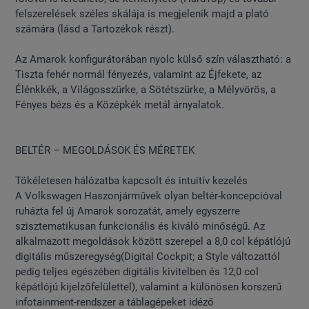
felszerelések széles skálája is megjelenik majd a plató
számára (lásd a Tartozékok részt).
Az Amarok konfigurátorában nyolc külső szín választható: a
Tiszta fehér normál fényezés, valamint az Éjfekete, az
Élénkkék, a Világosszürke, a Sötétszürke, a Mélyvörös, a
Fényes bézs és a Középkék metál árnyalatok.
BELTÉR – MEGOLDÁSOK ÉS MÉRETEK
Tökéletesen hálózatba kapcsolt és intuitív kezelés
A Volkswagen Haszonjárművek olyan beltér-koncepcióval
ruházta fel új Amarok sorozatát, amely egyszerre
szisztematikusan funkcionális és kiváló minőségű. Az
alkalmazott megoldások között szerepel a 8,0 col képátlójú
digitális műszeregység(Digital Cockpit; a Style változattól
pedig teljes egészében digitális kivitelben és 12,0 col
képátlójú kijelzőfelülettel), valamint a különösen korszerű
infotainment-rendszer a táblagépeket idéző