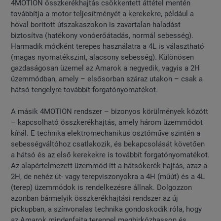
4MOTION összkerékhajtás csökkentett áttétel mentén
továbbítja a motor teljesítményét a kerekekre, például a
hóval borított útszakaszokon is zavartalan haladást
biztosítva (hatékony vonóerőátadás, normál sebesség).
Harmadik módként terepes használatra a 4L is választható
(magas nyomatékszint, alacsony sebesség). Különösen
gazdaságosan üzemel az Amarok a negyedik, vagyis a 2H
üzemmódban, amely – elsősorban száraz utakon – csak a
hátsó tengelyre továbbít forgatónyomatékot.
A másik 4MOTION rendszer – bizonyos körülmények között
– kapcsolható összkerékhajtás, amely három üzemmódot
kínál. E technika elektromechanikus osztóműve szintén a
sebességváltóhoz csatlakozik, és bekapcsolását követően
a hátsó és az első kerekekre is továbbít forgatónyomatékot.
Az alapértelmezett üzemmód itt a hátsókerék-hajtás, azaz a
2H, de nehéz út- vagy terepviszonyokra a 4H (műút) és a 4L
(terep) üzemmódok is rendelkezésre állnak. Dolgozzon
azonban bármelyik összkerékhajtási rendszer az új
pickupban, a színvonalas technika gondoskodik róla, hogy
az Amarok mindenfajta tereppel megbirkózhasson és