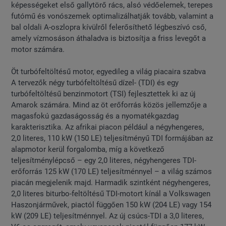
képességeket első gallytörő rács, alsó védőelemek, terepes
futómű és vonószemek optimalizálhatják tovább, valamint a
bal oldali A-oszlopra kívülről felerősíthető légbeszívó cső,
amely vízmosáson áthaladva is biztosítja a friss levegőt a
motor számára.
Öt turbófeltöltésű motor, egyedileg a világ piacaira szabva
A tervezők négy turbófeltöltésű dízel- (TDI) és egy
turbófeltöltésű benzinmotort (TSI) fejlesztettek ki az új
Amarok számára. Mind az öt erőforrás közös jellemzője a
magasfokú gazdaságosság és a nyomatékgazdag
karakterisztika. Az afrikai piacon például a négyhengeres,
2,0 literes, 110 kW (150 LE) teljesítményű TDI formájában az
alapmotor kerül forgalomba, míg a következő
teljesítménylépcső – egy 2,0 literes, négyhengeres TDI-
erőforrás 125 kW (170 LE) teljesítménnyel – a világ számos
piacán megjelenik majd. Harmadik szintként négyhengeres,
2,0 literes biturbo-feltöltésű TDI-motort kínál a Volkswagen
Haszonjárművek, piactól függően 150 kW (204 LE) vagy 154
kW (209 LE) teljesítménnyel. Az új csúcs-TDI a 3,0 literes,