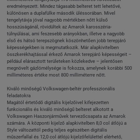
eredményezett. Mindez tágasabb belteret tett lehetővé,
különösen a duplafülke második üléssorában. Mivel
tengelytávja jóval nagyobb mértékben nőtt külső
hosszúságánál, rövidültek az Amarok karosszéria-
túlnyúlásai, ami feszesebb arányokban, illetve a nagyobb
első és hátsó terepszögnek köszönhetően jobb terepjáró
képességekben is megmutatkozik. Már alapkivitelben
összkerékhajtással érkező Amarok terepjáró képességeit –
például elárasztott területeken közlekedve – jelentősen
megnövelt gázlómélysége is fokozza, amelynek korábbi 500
milliméteres értéke most 800 milliméterre nőtt.
Kiváló minőségű Volkswagen-beltér professzionális
feladatokra
Magától értetődő digitális kijelzőivel kifejezetten
funkcionális és kiváló minőségű belteret alkotott a
Volkswagen Haszonjárművek tervezőcsapata az Amarok
számára. A központi kijelző alapkivitelben 8,0 col átlójú a
Style változattól pedig teljes egészében digitális
műszerfallal és 12,0 col átlójú kijelzőfelülettel elérhető,