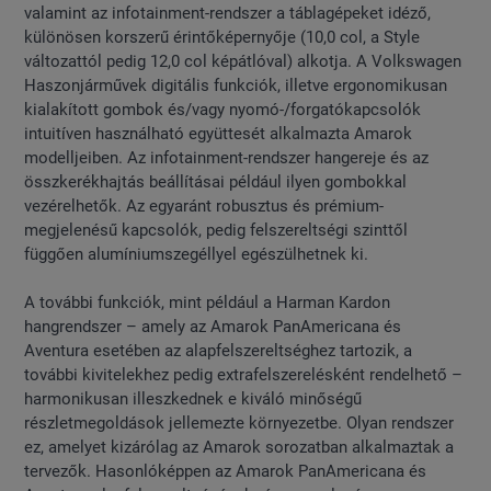
valamint az infotainment-rendszer a táblagépeket idéző,
különösen korszerű érintőképernyője (10,0 col, a Style
változattól pedig 12,0 col képátlóval) alkotja. A Volkswagen
Haszonjárművek digitális funkciók, illetve ergonomikusan
kialakított gombok és/vagy nyomó-/forgatókapcsolók
intuitíven használható együttesét alkalmazta Amarok
modelljeiben. Az infotainment-rendszer hangereje és az
összkerékhajtás beállításai például ilyen gombokkal
vezérelhetők. Az egyaránt robusztus és prémium-
megjelenésű kapcsolók, pedig felszereltségi szinttől
függően alumíniumszegéllyel egészülhetnek ki.
A további funkciók, mint például a Harman Kardon
hangrendszer – amely az Amarok PanAmericana és
Aventura esetében az alapfelszereltséghez tartozik, a
további kivitelekhez pedig extrafelszerelésként rendelhető –
harmonikusan illeszkednek e kiváló minőségű
részletmegoldások jellemezte környezetbe. Olyan rendszer
ez, amelyet kizárólag az Amarok sorozatban alkalmaztak a
tervezők. Hasonlóképpen az Amarok PanAmericana és