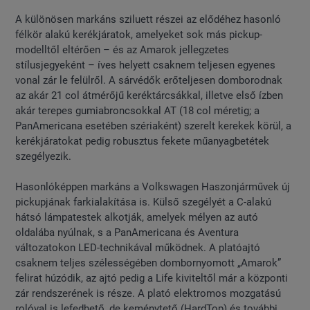
A különösen markáns sziluett részei az elődéhez hasonló
félkör alakú kerékjáratok, amelyeket sok más pickup-
modelltől eltérően – és az Amarok jellegzetes
stílusjegyeként – íves helyett csaknem teljesen egyenes
vonal zár le felülről. A sárvédők erőteljesen domborodnak
az akár 21 col átmérőjű keréktárcsákkal, illetve első ízben
akár terepes gumiabroncsokkal AT (18 col méretig; a
PanAmericana esetében szériaként) szerelt kerekek körül, a
kerékjáratokat pedig robusztus fekete műanyagbetétek
szegélyezik.
Hasonlóképpen markáns a Volkswagen Haszonjárművek új
pickupjának farkialakítása is. Külső szegélyét a C-alakú
hátsó lámpatestek alkotják, amelyek mélyen az autó
oldalába nyúlnak, s a PanAmericana és Aventura
változatokon LED-technikával működnek. A platóajtó
csaknem teljes szélességében dombornyomott „Amarok”
felirat húzódik, az ajtó pedig a Life kiviteltől már a központi
zár rendszerének is része. A plató elektromos mozgatású
rolóval is lefedhető, de keménytető (HardTop) és további