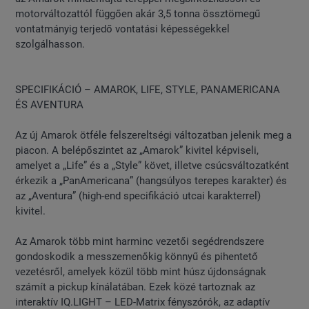
motorváltozattól függően akár 3,5 tonna össztömegű
vontatmányig terjedő vontatási képességekkel
szolgálhasson.
SPECIFIKÁCIÓ – AMAROK, LIFE, STYLE, PANAMERICANA
ÉS AVENTURA
Az új Amarok ötféle felszereltségi változatban jelenik meg a
piacon. A belépőszintet az „Amarok” kivitel képviseli,
amelyet a „Life” és a „Style” követ, illetve csúcsváltozatként
érkezik a „PanAmericana” (hangsúlyos terepes karakter) és
az „Aventura” (high-end specifikáció utcai karakterrel)
kivitel.
Az Amarok több mint harminc vezetői segédrendszere
gondoskodik a messzemenőkig könnyű és pihentető
vezetésről, amelyek közül több mint húsz újdonságnak
számít a pickup kínálatában. Ezek közé tartoznak az
interaktív IQ.LIGHT – LED-Matrix fényszórók, az adaptív