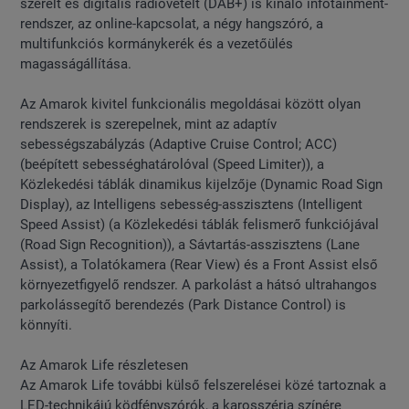
szerelt és digitális rádióvételt (DAB+) is kínáló infotainment-
rendszer, az online-kapcsolat, a négy hangszóró, a
multifunkciós kormánykerék és a vezetőülés
magasságállítása.
Az Amarok kivitel funkcionális megoldásai között olyan
rendszerek is szerepelnek, mint az adaptív
sebességszabályzás (Adaptive Cruise Control; ACC)
(beépített sebességhatárolóval (Speed Limiter)), a
Közlekedési táblák dinamikus kijelzője (Dynamic Road Sign
Display), az Intelligens sebesség-asszisztens (Intelligent
Speed Assist) (a Közlekedési táblák felismerő funkciójával
(Road Sign Recognition)), a Sávtartás-asszisztens (Lane
Assist), a Tolatókamera (Rear View) és a Front Assist első
környezetfigyelő rendszer. A parkolást a hátsó ultrahangos
parkolássegítő berendezés (Park Distance Control) is
könnyíti.
Az Amarok Life részletesen
Az Amarok Life további külső felszerelései közé tartoznak a
LED-technikájú ködfényszórók, a karosszéria színére