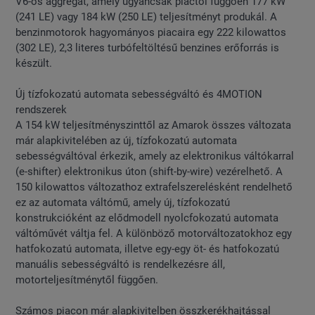
V6-os aggregát, amely ugyancsak piactól függően 177 kW
(241 LE) vagy 184 kW (250 LE) teljesítményt produkál. A
benzinmotorok hagyományos piacaira egy 222 kilowattos
(302 LE), 2,3 literes turbófeltöltésű benzines erőforrás is
készült.
Új tízfokozatú automata sebességváltó és 4MOTION
rendszerek
A 154 kW teljesítményszinttől az Amarok összes változata
már alapkivitelében az új, tízfokozatú automata
sebességváltóval érkezik, amely az elektronikus váltókarral
(e-shifter) elektronikus úton (shift-by-wire) vezérelhető. A
150 kilowattos változathoz extrafelszerelésként rendelhető
ez az automata váltómű, amely új, tízfokozatú
konstrukcióként az elődmodell nyolcfokozatú automata
váltóművét váltja fel. A különböző motorváltozatokhoz egy
hatfokozatú automata, illetve egy-egy öt- és hatfokozatú
manuális sebességváltó is rendelkezésre áll,
motorteljesítménytől függően.
Számos piacon már alapkivitelben összkerékhajtással