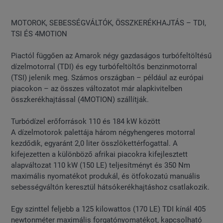
MOTOROK, SEBESSÉGVÁLTÓK, ÖSSZKERÉKHAJTÁS – TDI,
TSI ÉS 4MOTION
Piactól függően az Amarok négy gazdaságos turbófeltöltésű
dízelmotorral (TDI) és egy turbófeltöltős benzinmotorral
(TSI) jelenik meg. Számos országban – például az európai
piacokon – az összes változatot már alapkivitelben
összkerékhajtással (4MOTION) szállítják.
Turbódízel erőforrások 110 és 184 kW között
A dízelmotorok palettája három négyhengeres motorral
kezdődik, egyaránt 2,0 liter összlökettérfogattal. A
kifejezetten a különböző afrikai piacokra kifejlesztett
alapváltozat 110 kW (150 LE) teljesítményt és 350 Nm
maximális nyomatékot produkál, és ötfokozatú manuális
sebességváltón keresztül hátsókerékhajtáshoz csatlakozik.
Egy szinttel feljebb a 125 kilowattos (170 LE) TDI kínál 405
newtonméter maximális forgatónyomatékot, kapcsolható