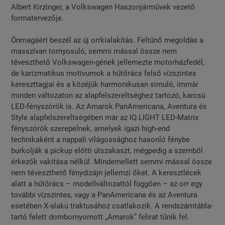
Albert Kirzinger, a Volkswagen Haszonjárművek vezető
formatervezője.
Önmagáért beszél az új orrkialakítás. Feltűnő megoldás a
masszívan tornyosuló, semmi mással össze nem
téveszthető Volkswagen-gének jellemezte motorházfedél,
de karizmatikus motívumok a hűtőrács felső vízszintes
kereszttagjai és a közéjük harmonikusan simuló, immár
minden változaton az alapfelszereltséghez tartozó, karcsú
LED-fényszórók is. Az Amarok PanAmericana, Aventura és
Style alapfelszereltségében már az IQ.LIGHT LED-Matrix
fényszórók szerepelnek, amelyek igazi high-end
technikaként a nappali világossághoz hasonló fénybe
burkolják a pickup előtti útszakaszt, mégpedig a szemből
érkezők vakítása nélkül. Mindemellett semmi mással össze
nem téveszthető fénydizájn jellemzi őket. A keresztlécek
alatt a hűtőrács – modellváltozattól függően – az orr egy
további vízszintes, vagy a PanAmericana és az Aventura
esetében X-alakú traktusához csatlakozik. A rendszámtábla-
tartó felett dombornyomott „Amarok” felirat tűnik fel.