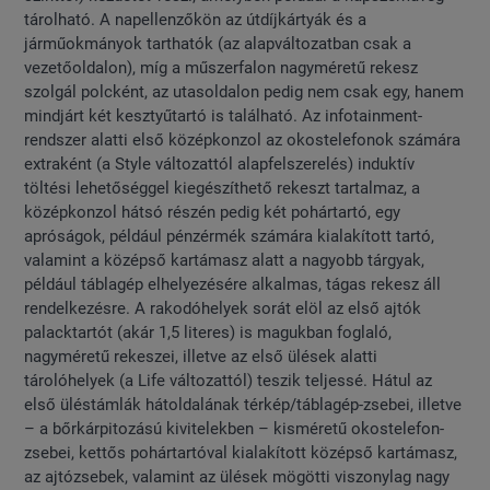
tárolható. A napellenzőkön az útdíjkártyák és a
járműokmányok tarthatók (az alapváltozatban csak a
vezetőoldalon), míg a műszerfalon nagyméretű rekesz
szolgál polcként, az utasoldalon pedig nem csak egy, hanem
mindjárt két kesztyűtartó is található. Az infotainment-
rendszer alatti első középkonzol az okostelefonok számára
extraként (a Style változattól alapfelszerelés) induktív
töltési lehetőséggel kiegészíthető rekeszt tartalmaz, a
középkonzol hátsó részén pedig két pohártartó, egy
apróságok, például pénzérmék számára kialakított tartó,
valamint a középső kartámasz alatt a nagyobb tárgyak,
például táblagép elhelyezésére alkalmas, tágas rekesz áll
rendelkezésre. A rakodóhelyek sorát elöl az első ajtók
palacktartót (akár 1,5 literes) is magukban foglaló,
nagyméretű rekeszei, illetve az első ülések alatti
tárolóhelyek (a Life változattól) teszik teljessé. Hátul az
első üléstámlák hátoldalának térkép/táblagép-zsebei, illetve
– a bőrkárpitozású kivitelekben – kisméretű okostelefon-
zsebei, kettős pohártartóval kialakított középső kartámasz,
az ajtózsebek, valamint az ülések mögötti viszonylag nagy