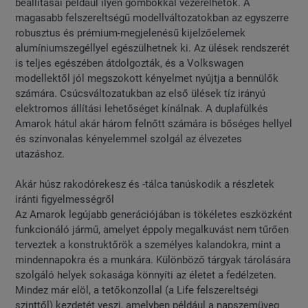
beállításai például ilyen gombokkal vezérelhetők. A
magasabb felszereltségű modellváltozatokban az egyszerre
robusztus és prémium-megjelenésű kijelzőelemek
alumíniumszegéllyel egészülhetnek ki. Az ülések rendszerét
is teljes egészében átdolgozták, és a Volkswagen
modellektől jól megszokott kényelmet nyújtja a bennülők
számára. Csúcsváltozatukban az első ülések tíz irányú
elektromos állítási lehetőséget kínálnak. A duplafülkés
Amarok hátul akár három felnőtt számára is bőséges hellyel
és színvonalas kényelemmel szolgál az élvezetes
utazáshoz.
Akár húsz rakodórekesz és -tálca tanúskodik a részletek
iránti figyelmességről
Az Amarok legújabb generációjában is tökéletes eszközként
funkcionáló jármű, amelyet éppoly megalkuvást nem tűrően
terveztek a konstruktőrök a személyes kalandokra, mint a
mindennapokra és a munkára. Különböző tárgyak tárolására
szolgáló helyek sokasága könnyíti az életet a fedélzeten.
Mindez már elöl, a tetőkonzollal (a Life felszereltségi
szinttől) kezdetét veszi, amelyben például a napszemüveg