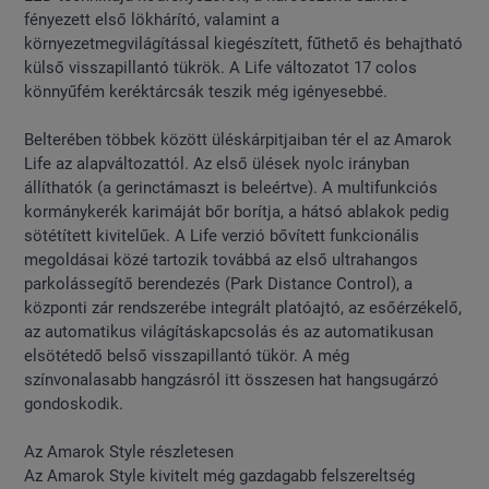
fényezett első lökhárító, valamint a
környezetmegvilágítással kiegészített, fűthető és behajtható
külső visszapillantó tükrök. A Life változatot 17 colos
könnyűfém keréktárcsák teszik még igényesebbé.
Belterében többek között üléskárpitjaiban tér el az Amarok
Life az alapváltozattól. Az első ülések nyolc irányban
állíthatók (a gerinctámaszt is beleértve). A multifunkciós
kormánykerék karimáját bőr borítja, a hátsó ablakok pedig
sötétített kivitelűek. A Life verzió bővített funkcionális
megoldásai közé tartozik továbbá az első ultrahangos
parkolássegítő berendezés (Park Distance Control), a
központi zár rendszerébe integrált platóajtó, az esőérzékelő,
az automatikus világításkapcsolás és az automatikusan
elsötétedő belső visszapillantó tükör. A még
színvonalasabb hangzásról itt összesen hat hangsugárzó
gondoskodik.
Az Amarok Style részletesen
Az Amarok Style kivitelt még gazdagabb felszereltség