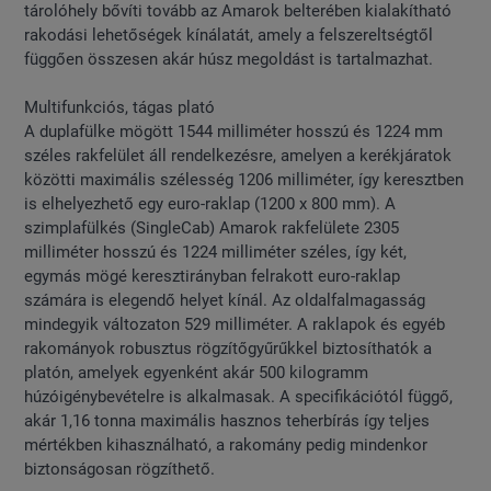
tárolóhely bővíti tovább az Amarok belterében kialakítható
rakodási lehetőségek kínálatát, amely a felszereltségtől
függően összesen akár húsz megoldást is tartalmazhat.
Multifunkciós, tágas plató
A duplafülke mögött 1544 milliméter hosszú és 1224 mm
széles rakfelület áll rendelkezésre, amelyen a kerékjáratok
közötti maximális szélesség 1206 milliméter, így keresztben
is elhelyezhető egy euro-raklap (1200 x 800 mm). A
szimplafülkés (SingleCab) Amarok rakfelülete 2305
milliméter hosszú és 1224 milliméter széles, így két,
egymás mögé keresztirányban felrakott euro-raklap
számára is elegendő helyet kínál. Az oldalfalmagasság
mindegyik változaton 529 milliméter. A raklapok és egyéb
rakományok robusztus rögzítőgyűrűkkel biztosíthatók a
platón, amelyek egyenként akár 500 kilogramm
húzóigénybevételre is alkalmasak. A specifikációtól függő,
akár 1,16 tonna maximális hasznos teherbírás így teljes
mértékben kihasználható, a rakomány pedig mindenkor
biztonságosan rögzíthető.