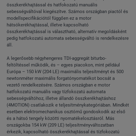
összkerékhajtással és hatfokozatú manuális
sebességváltóval kiegészítve. Számos országban piactól és
modellspecifikációtól függően ez a motor
hátsókerékhajtással, illetve kapcsolható
összkerékhajtással is választható, alternatív megoldásként
pedig hatfokozatú automata sebességváltó is rendelkezésre
áll.
A legerősebb négyhengeres TDI-aggregát biturbo-
feltöltéssel működik, és – egyes piacokon, mint például
Európa – 150 kW (204 LE) maximális teljesítményt és 500
newtonméter maximális forgatónyomatékot bocsát a
vezető rendelkezésére. Számos országban e motor
hatfokozatú manuális vagy tízfokozatú automata
sebességváltóhoz, illetve állandó összkerékhajtáshoz
(4MOTION) csatlakozik e teljesítménykategóriában. Mindkét
esetben elektromechanikus osztómű gondoskodik az első
és a hátsó tengely közötti nyomatékelosztásról. Más
országokba 154 kW (209 LE) teljesítményváltozatban
érkezik, kapcsolható összkerékhajtással és tízfokozatú