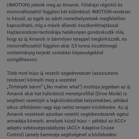
(4MOTION) jelenik meg az Amarok. Földrajzi régiótól és
motorváltozattól függően két különböző 4MOTION-rendszer
is készül, az egyik az adott menethelyzetnek megfelelően
kapcsolható, míg a másik állandó összkerékhajtással.
Hajtásrendszer-technikája hatékonyan gondoskodik róla,
hogy az új Amarok is bármilyen tereppel megbirkózzék, és
motorváltozattól függően akár 3,5 tonna össztömegű
vontatmányig terjedő vontatási képességekkel
szolgálhasson.
Több mint húsz új vezetői segédrendszer (asszisztens
rendszer) könnyíti meg a vezetést
„Történjék bármi” („No matter what”) mottója jegyében az új
Amarok akár hat különböző menetprofillal (Drive Mode) is
segítheti vezetőjét a legkülönbözőbb helyzetekben, például
síkos útfelületen vagy épp nehéz terepen közlekedve. Az új
Amarok vezetését azonban vezetői segédrendszerek egész
armadája könnyíti, amelyek közül húsz – például az ACC+
adaptív sebességszabályzás (ACC+ Adaptive Cruise
Control) (amely kamerája segítségével a közlekedési