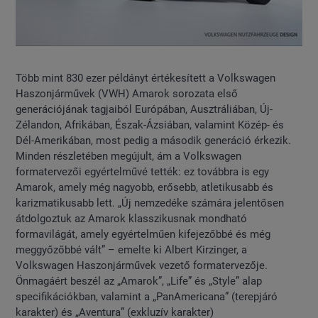
Több mint 830 ezer példányt értékesített a Volkswagen
Haszonjárművek (VWH) Amarok sorozata első
generációjának tagjaiból Európában, Ausztráliában, Új-
Zélandon, Afrikában, Észak-Ázsiában, valamint Közép- és
Dél-Amerikában, most pedig a második generáció érkezik.
Minden részletében megújult, ám a Volkswagen
formatervezői egyértelművé tették: ez továbbra is egy
Amarok, amely még nagyobb, erősebb, atletikusabb és
karizmatikusabb lett. „Új nemzedéke számára jelentősen
átdolgoztuk az Amarok klasszikusnak mondható
formavilágát, amely egyértelműen kifejezőbbé és még
meggyőzőbbé vált” – emelte ki Albert Kirzinger, a
Volkswagen Haszonjárművek vezető formatervezője.
Önmagáért beszél az „Amarok”, „Life” és „Style” alap
specifikációkban, valamint a „PanAmericana” (terepjáró
karakter) és „Aventura” (exkluzív karakter)