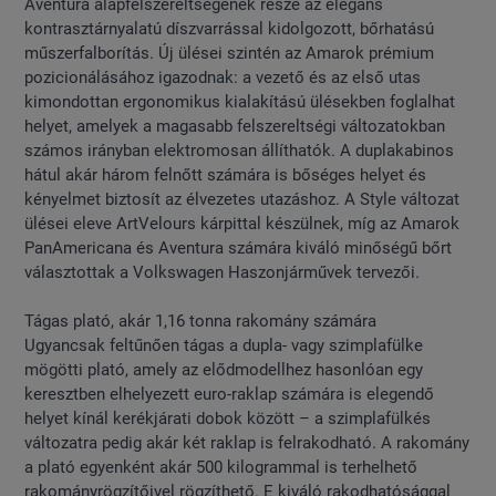
Aventura alapfelszereltségének része az elegáns
kontrasztárnyalatú díszvarrással kidolgozott, bőrhatású
műszerfalborítás. Új ülései szintén az Amarok prémium
pozicionálásához igazodnak: a vezető és az első utas
kimondottan ergonomikus kialakítású ülésekben foglalhat
helyet, amelyek a magasabb felszereltségi változatokban
számos irányban elektromosan állíthatók. A duplakabinos
hátul akár három felnőtt számára is bőséges helyet és
kényelmet biztosít az élvezetes utazáshoz. A Style változat
ülései eleve ArtVelours kárpittal készülnek, míg az Amarok
PanAmericana és Aventura számára kiváló minőségű bőrt
választottak a Volkswagen Haszonjárművek tervezői.
Tágas plató, akár 1,16 tonna rakomány számára
Ugyancsak feltűnően tágas a dupla- vagy szimplafülke
mögötti plató, amely az elődmodellhez hasonlóan egy
keresztben elhelyezett euro-raklap számára is elegendő
helyet kínál kerékjárati dobok között – a szimplafülkés
változatra pedig akár két raklap is felrakodható. A rakomány
a plató egyenként akár 500 kilogrammal is terhelhető
rakományrögzítőivel rögzíthető. E kiváló rakodhatósággal