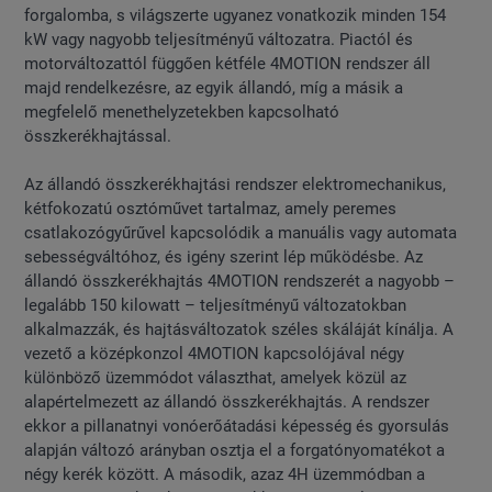
forgalomba, s világszerte ugyanez vonatkozik minden 154
kW vagy nagyobb teljesítményű változatra. Piactól és
motorváltozattól függően kétféle 4MOTION rendszer áll
majd rendelkezésre, az egyik állandó, míg a másik a
megfelelő menethelyzetekben kapcsolható
összkerékhajtással.
Az állandó összkerékhajtási rendszer elektromechanikus,
kétfokozatú osztóművet tartalmaz, amely peremes
csatlakozógyűrűvel kapcsolódik a manuális vagy automata
sebességváltóhoz, és igény szerint lép működésbe. Az
állandó összkerékhajtás 4MOTION rendszerét a nagyobb –
legalább 150 kilowatt – teljesítményű változatokban
alkalmazzák, és hajtásváltozatok széles skáláját kínálja. A
vezető a középkonzol 4MOTION kapcsolójával négy
különböző üzemmódot választhat, amelyek közül az
alapértelmezett az állandó összkerékhajtás. A rendszer
ekkor a pillanatnyi vonóerőátadási képesség és gyorsulás
alapján változó arányban osztja el a forgatónyomatékot a
négy kerék között. A második, azaz 4H üzemmódban a