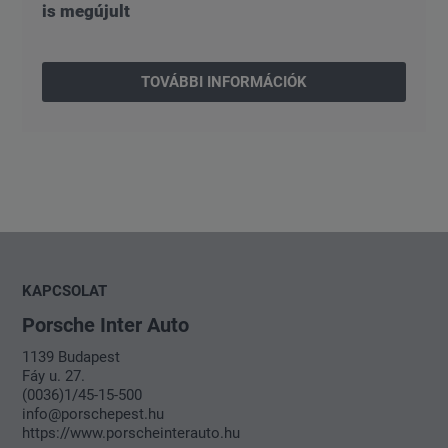
is megújult
TOVÁBBI INFORMÁCIÓK
KAPCSOLAT
Porsche Inter Auto
1139 Budapest
Fáy u. 27.
(0036)1/45-15-500
info@porschepest.hu
https://www.porscheinterauto.hu