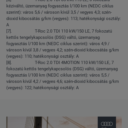
kéziváltó, üzemanyag fogyasztás l/100 km (NEDC ciklus
szerint): város 5,6 / városon kívül 3,5 / vegyes 4,3; szén-
dioxid kibocsátás g/km (vegyes): 113; hatékonysági osztály:
A
[7]. T-Roc 2.0 TDI 110 kW/150 LE, 7 fokozatú
kettős tengelykapcsolós (DSG) váltó, üzemanyag
fogyasztás l/100 km (NEDC ciklus szerint): város 4,9 /
városon kívül 3,8 / vegyes 4,2; szén-dioxid kibocsátás g/km
(vegyes): 110; hatékonysági osztály: A
[8]. T-Roc 2.0 TDI 4MOTION 110 kW/150 LE, 7
fokozatú kettős tengelykapcsolós (DSG) váltó, üzemanyag
fogyasztás l/100 km (NEDC ciklus szerint): város 5,5 /
városon kívül 4,2 / vegyes 4,6; szén-dioxid kibocsátás g/km
(vegyes): 122; hatékonysági osztály: A