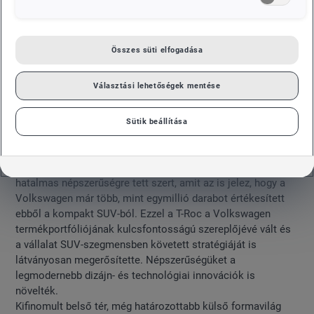
Összes süti elfogadása
Választási lehetőségek mentése
Sütik beállítása
A progresszív megjelenés, a sportos teljesítmény és a
sokoldalúan használható rugalmasság kombinációja
kivételes sikert hozott a modellnek. A T-Roc bevezetése óta
hatalmas népszerűségre tett szert, amit az is jelez, hogy a
Volkswagen már több, mint egymillió darabot értékesített
ebből a kompakt SUV-ból. Ezzel a T-Roc a Volkswagen
termékportfóliójának kulcsfontosságú szereplőjévé vált és
a vállalat SUV-szegmensben követett stratégiáját is
látványosan megerősítette. Népszerűségüket a
legmodernebb dizájn- és technológiai innovációk is
növelték.
Kifinomult belső tér, még határozottabb külső formavilág