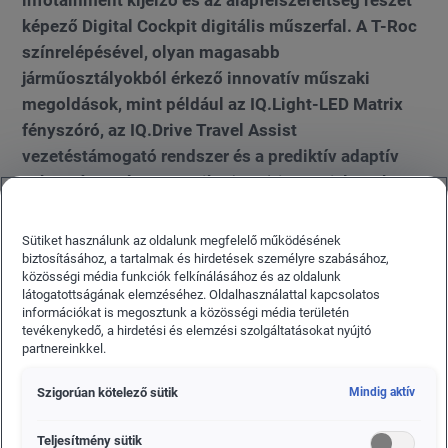
infotainment kijelző és az alapfelszereltség részét
képező Digital Cockpit digitális műszerfal. A T-Roc
színrelépésével, olyan magasabb
járműosztályokból érkező innovatív műszaki
megoldások, mint például az IQ.Light-LED Matrix
fényszóró, az IQ.Drive Travel Assist
vezetéstámogató rendszer és a prediktív adaptív
sebességtartó automatika (ACC) is megjelentek a
kompakt SUV modellcsaládban. Ezzel a
Volkswagen hatalmas lépést tesz afelé, hogy az
Sütiket használunk az oldalunk megfelelő működésének
ACCELERATE stratégiájának részeként
biztosításához, a tartalmak és hirdetések személyre szabásához,
közösségi média funkciók felkínálásához és az oldalunk
szoftverorientált mobilitási szolgáltatóvá váljon.
látogatottságának elemzéséhez. Oldalhasználattal kapcsolatos
információkat is megosztunk a közösségi média területén
tevékenykedő, a hirdetési és elemzési szolgáltatásokat nyújtó
partnereinkkel.
Szigorúan kötelező sütik
Mindig aktív
Teljesítmény sütik