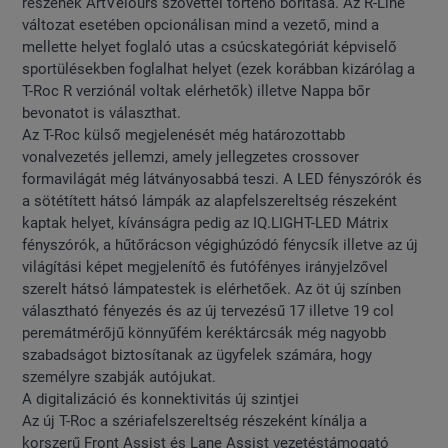
részének ArtVelours szövettel történő borítása. Az R-Line
változat esetében opcionálisan mind a vezető, mind a
mellette helyet foglaló utas a csúcskategóriát képviselő
sportülésekben foglalhat helyet (ezek korábban kizárólag a
T-Roc R verziónál voltak elérhetők) illetve Nappa bőr
bevonatot is választhat.
Az T-Roc külső megjelenését még határozottabb
vonalvezetés jellemzi, amely jellegzetes crossover
formavilágát még látványosabbá teszi. A LED fényszórók és
a sötétített hátsó lámpák az alapfelszereltség részeként
kaptak helyet, kívánságra pedig az IQ.LIGHT-LED Mátrix
fényszórók, a hűtőrácson végighúzódó fénycsík illetve az új
világítási képet megjelenítő és futófényes irányjelzővel
szerelt hátsó lámpatestek is elérhetőek. Az öt új színben
választható fényezés és az új tervezésű 17 illetve 19 col
peremátmérőjű könnyűfém keréktárcsák még nagyobb
szabadságot biztosítanak az ügyfelek számára, hogy
személyre szabják autójukat.
A digitalizáció és konnektivitás új szintjei
Az új T-Roc a szériafelszereltség részeként kínálja a
korszerű Front Assist és Lane Assist vezetéstámogató