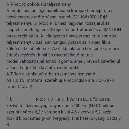
A T-Roc R: sokoldalú teljesítmény
A modellcsalád legdinamikusabb kompakt terepjárója a
négyhengeres erőforrással szerelt 221 kW (300 LE)[5]
teljesítményű új T-Roc R. Ehhez nagyban hozzájárul az
alapfelszereltség részét képező sportfutómű és a 4MOTION
összkerékhajtás. A jellegzetes hangzás mellett a sportos
teljesítményt vizuálisan hangsúlyozzák az R specifikus
külső és belső elemek. Az új kialakítású bőr sportkormány
érintésvezérlést kínál és megtalálható rajta a
modellváltozatra jellemző R gomb, amely révén közvetlenül
választhatjuk ki a kívánt vezetői profilt.
A T-Roc a konfigurátorban személyre szabható.
Az 1.0 TSI motorral szerelt új T-Roc induló ára 8 275 870
forint (áfával).
[1]. T-Roc 1.0 TSI 81 kW/110 LE, 6 fokozatú
kéziváltó, üzemanyag fogyasztás l/100 km (NEDC ciklus
szerint): város 6,2 / városon kívül 4,6 / vegyes 5,2; szén-
dioxid kibocsátás g/km (vegyes): 118; hatékonysági osztály:
B