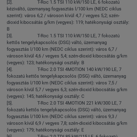
[2]. T-Roc 1.5 TSI 110 kW/150 LE, 6 fokozatú
kéziváltó, üzemanyag fogyasztás l/100 km (NEDC ciklus
szerint): város 6,2 / városon kívül 4,7 / vegyes 5,2; szén-
dioxid kibocsátás g/km (vegyes): 119; hatékonysági osztály:
B
[3]. T-Roc 1.5 TSI 110 kW/150 LE, 7 fokozatú
kettős tengelykapcsolós (DSG) váltó, üzemanyag
fogyasztás l/100 km (NEDC ciklus szerint): város 6,7 /
városon kívül 4,6 / vegyes 5,4; szén-dioxid kibocsátás g/km
(vegyes): 123; hatékonysági osztály: B
[4]. T-Roc 2.0 TSI 4MOTION 140 kW/190 LE, 7
fokozatú kettős tengelykapcsolós (DSG) váltó, üzemanyag
fogyasztás l/100 km (NEDC ciklus szerint): város 7,5 /
városon kívül 5,7 / vegyes 6,3; szén-dioxid kibocsátás g/km
(vegyes): 145; hatékonysági osztály: C
[5]. T-Roc 2.0 TSI 4MOTION 221 kW/300 LE, 7
fokozatú kettős tengelykapcsolós (DSG) váltó, üzemanyag
fogyasztás l/100 km (NEDC ciklus szerint): város 9,3 /
városon kívül 6,9 / vegyes 7,8; szén-dioxid kibocsátás g/km
(vegyes): 179; hatékonysági osztály: E
[6]. T-Roc 2.0 TDI 85 kW/115 LE, 6 fokozatú