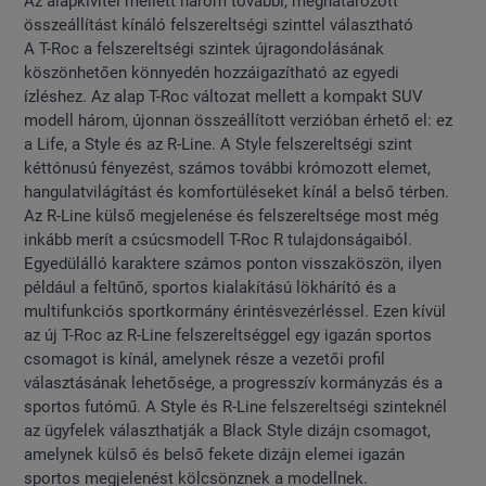
Az alapkivitel mellett három további, meghatározott
összeállítást kínáló felszereltségi szinttel választható
A T-Roc a felszereltségi szintek újragondolásának
köszönhetően könnyedén hozzáigazítható az egyedi
ízléshez. Az alap T-Roc változat mellett a kompakt SUV
modell három, újonnan összeállított verzióban érhető el: ez
a Life, a Style és az R-Line. A Style felszereltségi szint
kéttónusú fényezést, számos további krómozott elemet,
hangulatvilágítást és komfortüléseket kínál a belső térben.
Az R-Line külső megjelenése és felszereltsége most még
inkább merít a csúcsmodell T-Roc R tulajdonságaiból.
Egyedülálló karaktere számos ponton visszaköszön, ilyen
például a feltűnő, sportos kialakítású lökhárító és a
multifunkciós sportkormány érintésvezérléssel. Ezen kívül
az új T-Roc az R-Line felszereltséggel egy igazán sportos
csomagot is kínál, amelynek része a vezetői profil
választásának lehetősége, a progresszív kormányzás és a
sportos futómű. A Style és R-Line felszereltségi szinteknél
az ügyfelek választhatják a Black Style dizájn csomagot,
amelynek külső és belső fekete dizájn elemei igazán
sportos megjelenést kölcsönznek a modellnek.