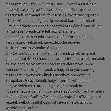
rendszereket. Ezen kívül az IQ.DRIVE Travel Assist és a
prediktív távolságtartó automatika lehetővé teszi az
asszisztált kormányzást, fékezést és gyorsítást egészen
210 km/óra sebességhatárig. Az első kamera jelzéseit
illetve a navigációs és térképadatokat is figyelembe véve a
jármű vezérlőrendszere felhasználja a helyi
sebességkorlátozásokra vonatkozó információkat, a
városhatárok jelzéseit, kereszteződésekre és
körforgalmakra vonatkozó adatokat.
A T-Roc a moduláris infotainment rendszerek harmadik
generációját (MIB3) használja, amely internet alapú funkciók
és szolgáltatások széles körét teszi elérhetővé. A We
Connect Plus szolgáltatások a hagyományos csomag
részeként ingyenesen állnak rendelkezésre egy évig
Európában. Ez azt jelenti, hogy a természetes online
hangvezérlés és a streaming szolgáltatások is
hozzáférhetővé válnak. Kívánságra az App-Connect Wireless
révén az Apple CarPlayTM és az Android AutoTM funkciói
vezeték nélküli csatlakozással integrálhatók az autó
vezérlőrendszerébe.