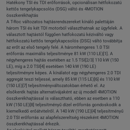
Hatékony TSI és TDI erőforrások, opcionálisan hétfokozatú
kettős tengelykapcsolós (DSG) váltó és 4MOTION
összkerékhajtás
A T-Roc változatos hajtásrendszereket kínáló palettáján
három TSI és két TDI motorból választhatnak az ügyfelek. A
választott hajtástól függően hatfokozatú kéziváltó vagy
hétfokozatú kettős tengelykapcsolós (DSG) váltó továbbítja
az erőt az első tengely felé. A háromhengeres 1.0 TSI
erőforrás maximális teljesítménye 81 kW (110 LE)[1]. A
négyhengeres hajtás esetében az 1.5 TSI[2/3] 110 kW (150
LE), míg a 2.0 TSI[4] esetében 140 kW (190 LE)
teljesítményre képes. A kínálatot egy négyhengeres 2.0 TDI
aggregát teszi teljessé, amely 85 kW (115 LE)[6] és 110 kW
(150 LE)[7] teljesítményváltozatokban érhető el. Az
elsőkerék hajtás alternatívájaként az új modell 4MOTION
összkerékhajtással is választható, ebben az esetben a 110
kW (150 LE)[8] teljesítményű dízel erőforrás gondoskodik a
kiemelkedő erőátvitelről. A 140 kW (190 LE)[4] teljesítményű
2.0 TSI erőforrás az alapfelszereltség részeként 4MOTION
összkerékhajtással érkezik.