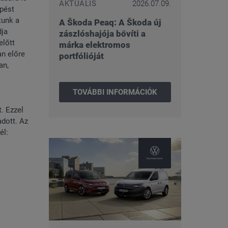
AKTUÁLIS
2026.07.09.
épést
tunk a
A Škoda Peaq: A Škoda új
dja
zászlóshajója bővíti a
előtt
márka elektromos
an előre
portfólióját
an,
TOVÁBBI INFORMÁCIÓK
. Ezzel
adott. Az
él: