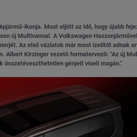
pjármű-ikonja. Most eljött az idő, hogy újabb feje
ljesen új Multivannal. A Volkswagen Haszonjárműve
ierjét. Az első vázlatok már most ízelítőt adnak ar
. Albert Kirzinger vezető formatervező: "Az új Mul
 összetéveszthetetlen génjeit viseli magán."