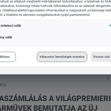
nálunk az oldalunk megfelelő működésének biztosításához, a tartalmak és hird
zabásához, közösségi média funkciók felkínálásához és az oldalunk látogatott
. Oldalhasználattal kapcsolatos információkat is megosztunk a közösségi médi
, a hirdetési és elemzési szolgáltatásokat nyújtó partnereinkkel.
 kötelező sütik
M
CUPRA
Volkswagen Haszonjárm
ény sütik
mierig: a Volkswagen Haszonjárművek bemutatja az új Multivan váz
állítása
Választási lehetőségek mentése
Összes süti
RŐL
ASZÁMLÁLÁS A VILÁGPREMIERI
RMŰVEK BEMUTATJA AZ ÚJ