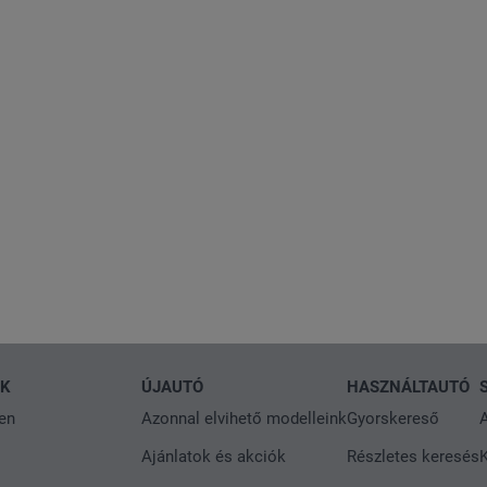
NK
ÚJAUTÓ
HASZNÁLTAUTÓ
en
Azonnal elvihető modelleink
Gyorskereső
A
Ajánlatok és akciók
Részletes keresés