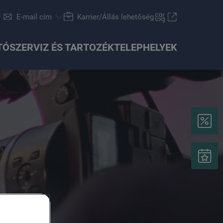
E-mail cím
Karrier/Állás lehetőség
TÓ
SZERVIZ ÉS TARTOZÉK
TELEPHELYEK
Finanszírozási tanácsadás
Škoda