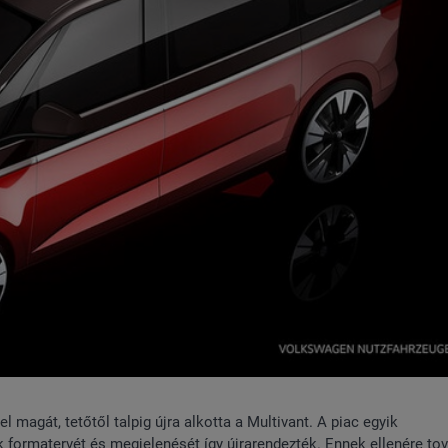
magát, tetőtől talpig újra alkotta a Multivant. A piac egyik
formatervét és megjelenését így újrarendezték. Ennek ellenére tov