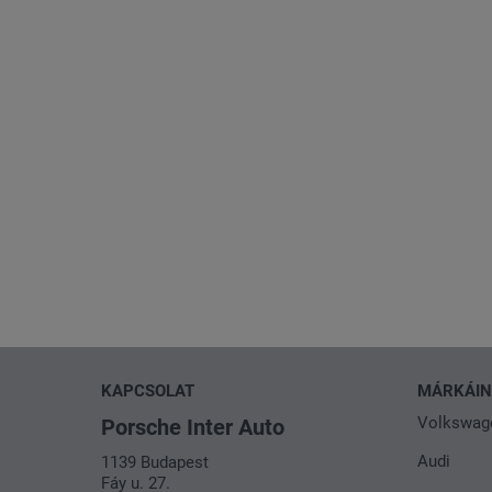
KAPCSOLAT
MÁRKÁI
Volkswag
Porsche Inter Auto
Audi
1139 Budapest
Fáy u. 27.