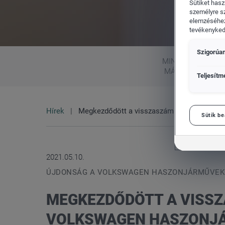
Sütiket hasz
személyre s
elemzéséhez
tevékenykedő
Szigorúan
Flottaértékesítés divízió
Porsche
MINDEN
MÁRKA
Teljesítm
Hírek
Megkezdődött a visszaszámlálás a világpre
Sütik be
2021.05.10.
ÚJDONSÁG A VOLKSWAGEN HASZONJÁRMŰVEK
MEGKEZDŐDÖTT A VISSZ
VOLKSWAGEN HASZONJÁ