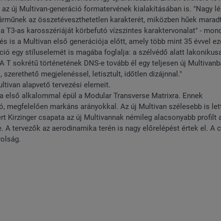
 az új Multivan-generáció formatervének kialakításában is. "Nagy l
 járműnek az összetéveszthetetlen karakterét, miközben hűek marad
 a T3-as karosszériáját körbefutó vízszintes karaktervonalat" - mon
és is a Multivan első generációja előtt, amely több mint 35 évvel ez
ció egy stíluselemét is magába foglalja: a szélvédő alatt lakonikus
"A T sokrétű történetének DNS-e tovább él egy teljesen új Multivanb
 szerethető megjelenéssel, letisztult, időtlen dizájnnal."
ltivan alapvető tervezési elemeit.
ója első alkalommal épül a Modular Transverse Matrixra. Ennek
, megfelelően markáns arányokkal. Az új Multivan szélesebb is lett
 Kirzinger csapata az új Multivannak némileg alacsonyabb profilt 
. A tervezők az aerodinamika terén is nagy előrelépést értek el. A c
olság.