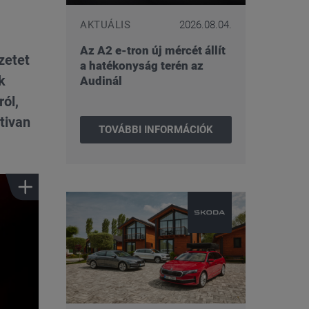
AKTUÁLIS
2026.08.04.
Az A2 e-tron új mércét állít
zetet
a hatékonyság terén az
k
Audinál
ról,
tivan
TOVÁBBI INFORMÁCIÓK