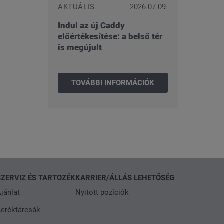
AKTUÁLIS
2026.07.09.
Indul az új Caddy
előértékesítése: a belső tér
is megújult
TOVÁBBI INFORMÁCIÓK
SZERVIZ ÉS TARTOZÉK
KARRIER/ÁLLÁS LEHETŐSÉG
jánlat
Nyitott pozíciók
Keréktárcsák