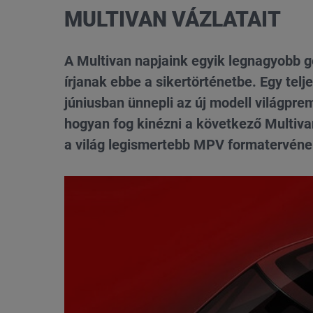
MULTIVAN VÁZLATAIT
A Multivan napjaink egyik legnagyobb gé
írjanak ebbe a sikertörténetbe. Egy te
júniusban ünnepli az új modell világprem
hogyan fog kinézni a következő Multivan
a világ legismertebb MPV formatervének