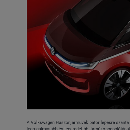
A Volkswagen Haszonjárművek bátor lépésre szánta el 
legrugalmasabb és legeredetibb járműkoncepciójának 