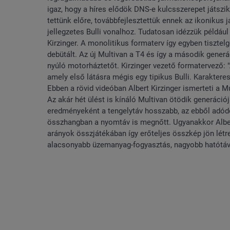
igaz, hogy a híres elődök DNS-e kulcsszerepet játszik
tettünk előre, továbbfejlesztettük ennek az ikonikus
jellegzetes Bulli vonalhoz. Tudatosan idézzük például
Kirzinger. A monolitikus formaterv így egyben tisztelg
debütált. Az új Multivan a T4 és így a második generá
nyúló motorháztetőt. Kirzinger vezető formatervező: 
amely első látásra mégis egy tipikus Bulli. Karakteres,
Ebben a rövid videóban Albert Kirzinger ismerteti a Mu
Az akár hét ülést is kínáló Multivan ötödik generáci
eredményeként a tengelytáv hosszabb, az ebből adódó
összhangban a nyomtáv is megnőtt. Ugyanakkor Albert
arányok összjátékában így erőteljes összkép jön létre
alacsonyabb üzemanyag-fogyasztás, nagyobb hatótáv