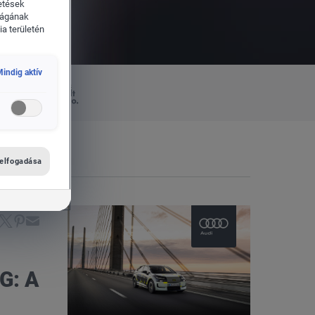
etések
ságának
a területén
indig aktív
űvek
Das WeltAuto
latait
 elfogadása
G: A