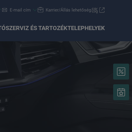
E-mail cím
Karrier/Állás lehetőség
TÓ
SZERVIZ ÉS TARTOZÉK
TELEPHELYEK
Finanszírozási tanácsadás
Škoda