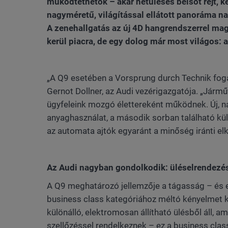
működtethetők – akár hétüléses belsőt rejt, 
nagyméretű, világítással ellátott panoráma na
A zenehallgatás az új 4D hangrendszerrel mag
kerül piacra, de egy dolog már most világos: a
„A Q9 esetében a Vorsprung durch Technik fog
Gernot Dollner, az Audi vezérigazgatója. „Járm
ügyfeleink mozgó élettereként működnek. Új, 
anyaghasználat, a második sorban található kül
az automata ajtók egyaránt a minőség iránti elk
Az Audi nagyban gondolkodik: üléselrendezé
A Q9 meghatározó jellemzője a tágasság – és 
business class kategóriához méltó kényelmet ke
különálló, elektromosan állítható ülésből áll, 
szellőzéssel rendelkeznek – ez a business class