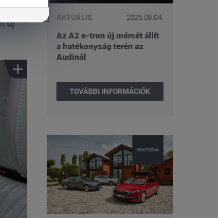
AKTUÁLIS
2026.08.04.
n új
Az A2 e-tron új mércét állít
a hatékonyság terén az
Audinál
TOVÁBBI INFORMÁCIÓK