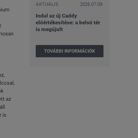
AKTUÁLIS
2026.07.09.
mium
Indul az új Caddy
előértékesítése: a belső tér
z
is megújult
omosan
TOVÁBBI INFORMÁCIÓK
z,
lccsal,
ek
tt az
áll
 is