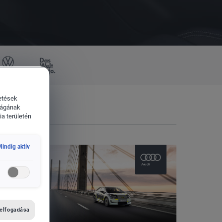
űvek
Das WeltAuto
etések
ságának
a területén
indig aktív
 elfogadása