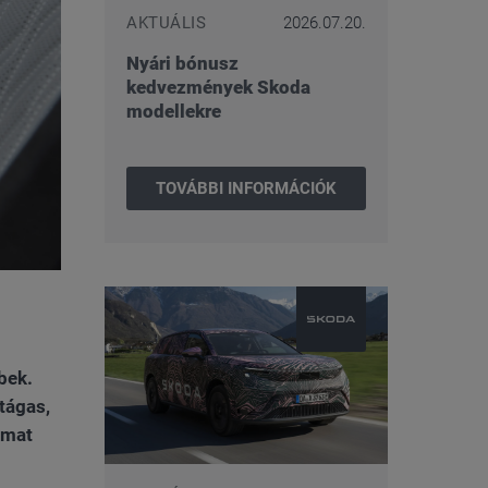
AKTUÁLIS
2026.07.20.
Nyári bónusz
kedvezmények Skoda
modellekre
TOVÁBBI INFORMÁCIÓK
bek.
tágas,
lmat