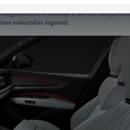
ő nagyméretű SUV-modellje a full-size kategóriába
émium exkluzivitás fogalmát.