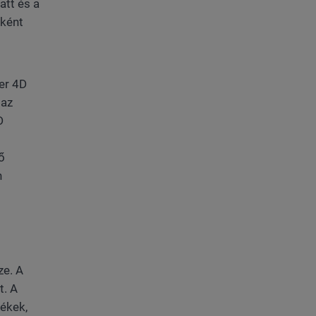
att és a
eként
er 4D
 az
D
ő
n
ze. A
t. A
rékek,