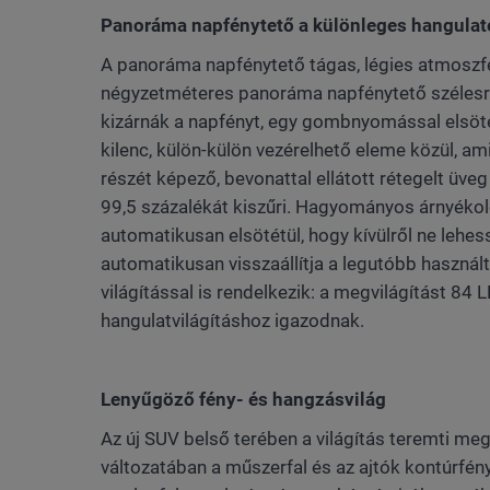
Panoráma napfénytető a különleges hangulat
A panoráma napfénytető tágas, légies atmoszfé
négyzetméteres panoráma napfénytető szélesre n
kizárnák a napfényt, egy gombnyomással elsöté
kilenc, külön-külön vezérelhető eleme közül, ami
részét képező, bevonattal ellátott rétegelt üve
99,5 százalékát kiszűri. Hagyományos árnyékoló
automatikusan elsötétül, hogy kívülről ne lehess
automatikusan visszaállítja a legutóbb használt
világítással is rendelkezik: a megvilágítást 84 
hangulatvilágításhoz igazodnak.
Lenyűgöző fény- és hangzásvilág
Az új SUV belső terében a világítás teremti me
változatában a műszerfal és az ajtók kontúrfénye