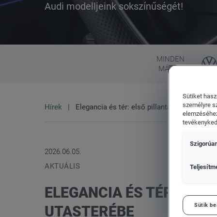
Audi modelljeink sokszínűségét!
Flottaértékesítés divízió
Porsche
MINDEN
MÁRKA
Sütiket hasz
személyre s
Hírek
Elegancia és tér: első pillantás az új Audi 
elemzéséhez
tevékenykedő
Szigorúan
2026.06.05.
AKTUÁLIS
Teljesítm
ELEGANCIA ÉS TÉR: ELSŐ
Sütik be
UTASTERÉBE