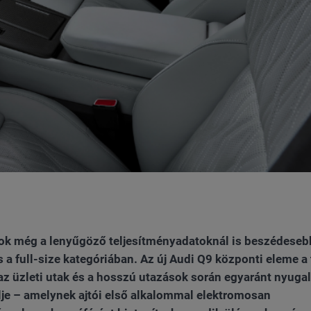
ok még a lenyűgöző teljesítményadatoknál is beszédeseb
 a full-size kategóriában. Az új Audi Q9 központi eleme a 
, az üzleti utak és a hosszú utazások során egyaránt nyuga
lje – amelynek ajtói első alkalommal elektromosan