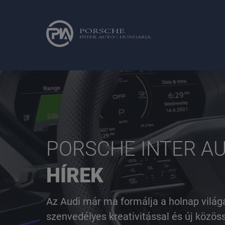
PORSCHE INTER A
HÍREK
Azonnal elvihető modelleink
Gyorskereső
Volkswagen
Ajánlat
Az Audi már ma formálja a holnap világá
szenvedélyes kreativitással és új közös
Szolgáltatásaink