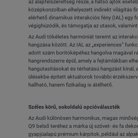
az alapfelszereltség része, a hátsó ajtók eseté
középkonzolban elhelyezett indirekt világítás f
elérhető dinamikus interakciós fény (IAL) egy f
végighúzódik, és támogatja az utasok, valamint 
Az Audi tökéletes harmóniát teremt az interak
hangzása között. Az IAL az „experiences” funkci
adott szám borítóképéhez hangolva magával ra
hangrendszerre épül, amely a fejtámlákban elhe
hangutasításokat és térhatású hangzást kínál, 
ülésekbe épített aktuátorok további érzékszerv
hallható, hanem fizikailag is átélhető.
Széles körű, sokoldalú opcióválaszték
Az Audi különösen harmonikus, magas minőségé
Q9 belső teréhez a márka új szövet- és fa dekor
gyapjúalapú prémium kárpitok, például az alpak