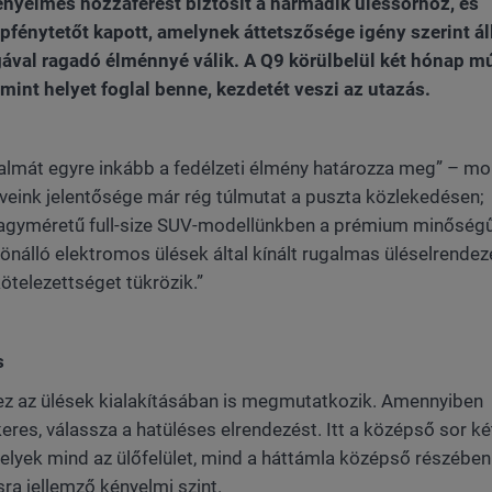
kényelmes hozzáférést biztosít a harmadik üléssorhoz, és
pfénytetőt kapott, amelynek áttetszősége igény szerint áll
ával ragadó élménnyé válik. A Q9 körülbelül két hónap m
mint helyet foglal benne, kezdetét veszi az utazás.
almát egyre inkább a fedélzeti élmény határozza meg” – mo
űveink jelentősége már rég túlmutat a puszta közlekedésen;
nagyméretű full-size SUV-modellünkben a prémium minőség
önálló elektromos ülések által kínált rugalmas üléselrendez
ötelezettséget tükrözik.”
s
ez az ülések kialakításában is megmutatkozik. Amennyiben
res, válassza a hatüléses elrendezést. Itt a középső sor ké
amelyek mind az ülőfelület, mind a háttámla középső részében
ra jellemző kényelmi szint.