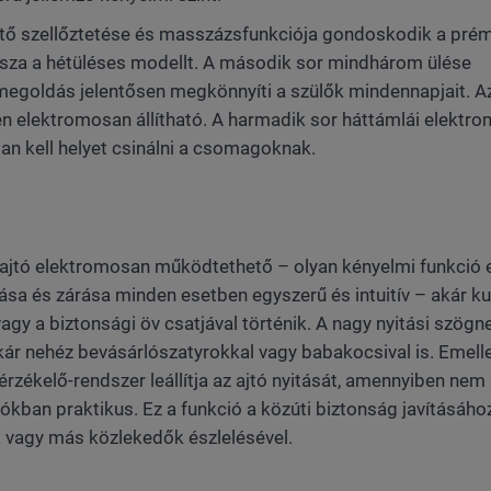
űsítő szellőztetése és masszázsfunkciója gondoskodik a pré
assza a hétüléses modellt. A második sor mindhárom ülése
 megoldás jelentősen megkönnyíti a szülők mindennapjait. A
en elektromosan állítható. A harmadik sor háttámlái elektr
san kell helyet csinálni a csomagoknak.
ajtó elektromosan működtethető – olyan kényelmi funkció e
ása és zárása minden esetben egyszerű és intuitív – akár ku
vagy a biztonsági öv csatjával történik. A nagy nyitási szögn
ár nehéz bevásárlószatyrokkal vagy babakocsival is. Emelle
rzékelő-rendszer leállítja az ajtó nyitását, amennyiben nem 
ókban praktikus. Ez a funkció a közúti biztonság javításához
k vagy más közlekedők észlelésével.