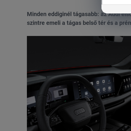
Minden eddiginél tágasabb: az Audi els
szintre emeli a tágas belső tér és a pr