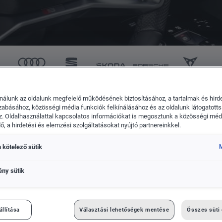
CUPRA
Volkswagen Haszonjárm
nálunk az oldalunk megfelelő működésének biztosításához, a tartalmak és hird
zabásához, közösségi média funkciók felkínálásához és az oldalunk látogatott
Q9 utasterébe
. Oldalhasználattal kapcsolatos információkat is megosztunk a közösségi médi
, a hirdetési és elemzési szolgáltatásokat nyújtó partnereinkkel.
 kötelező sütik
M
ény sütik
 PILLANTÁS AZ ÚJ AUDI Q9
állítása
Választási lehetőségek mentése
Összes süti