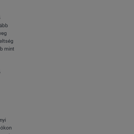
5
kább
veg
reltség
bb mint
ő
nyi
jtókon