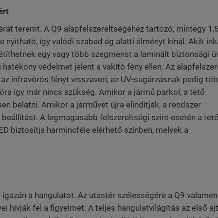
ért
rát teremt. A Q9 alapfelszereltségéhez tartozó, mintegy 1,
yitható, így valódi szabad ég alatti élményt kínál. Akik in
títhetnek egy vagy több szegmenst a laminált biztonsági ü
 hatékony védelmet jelent a vakító fény ellen. Az alapfelsze
g az infravörös fényt visszaveri, az UV-sugárzásnak pedig tö
ra így már nincs szükség. Amikor a jármű parkol, a tető
en belátni. Amikor a járművet újra elindítják, a rendszer
 beállítást. A legmagasabb felszereltségi szint esetén a tet
LED biztosítja harmincféle elérhető színben, melyek a
g igazán a hangulatot. Az utastér szélességére a Q9 valamen
i hívják fel a figyelmet. A teljes hangulatvilágítás az első a