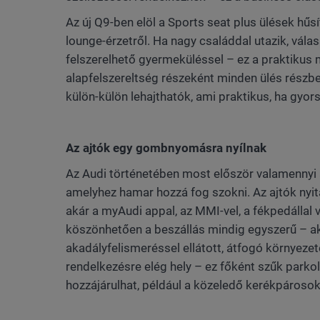
Az új Q9-ben elöl a Sports seat plus ülések h
lounge-érzetről. Ha nagy családdal utazik, vál
felszerelhető gyermeküléssel – ez a praktikus
alapfelszereltség részeként minden ülés részb
külön-külön lehajthatók, ami praktikus, ha gyor
Az ajtók egy gombnyomásra nyílnak
Az Audi történetében most először valamennyi 
amelyhez hamar hozzá fog szokni. Az ajtók nyit
akár a myAudi appal, az MMI-vel, a fékpedállal 
köszönhetően a beszállás mindig egyszerű – ak
akadályfelismeréssel ellátott, átfogó környezeté
rendelkezésre elég hely – ez főként szűk parkol
hozzájárulhat, például a közeledő kerékpároso