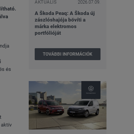
AKTUÁLIS
2026.07.09.
ítható.
A Škoda Peaq: A Škoda új
úlva
zászlóshajója bővíti a
márka elektromos
portfólióját
ndja
TOVÁBBI INFORMÁCIÓK
ű
és és
t
 aktív