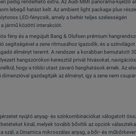
ben pedig rendelhető extra. Az Audi MMI panoráma-kijelző al
inom lebegő hatást kelt. Az ambient light package plus rész
olytonos LED-fénycsík, amely a beltér teljes szélességén
a jármű közötti interakciót.
ciós fény és a megújult Bang & Olufsen prémium hangrendsz
ó segítségével a zene ritmusához igazodik, és a színvilágot
gadó élményt teremt. A rendszer a korábban bemutatott 3
lyezett hangszórókon keresztül privát hívásokat, navigációs
anélkül, hogy a többi utast zavaró hanghatások érnék. Az els
i dimenzióval gazdagítják az élményt, így a zene nem csupá
rzetet nyújtó anyag- és színkombinációkat válogatott öss
betéteket kínál, melyek tovább bővítik az opciók választéká
a szál, a Dinamica mikroszálas anyag, a bőr- és műbőrkeve