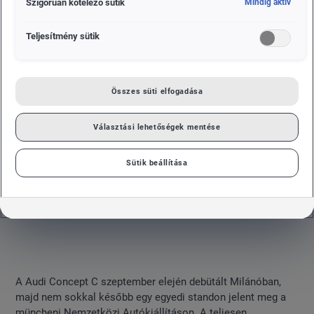
Szigorúan kötelező sütik
Mindig aktív
Teljesítmény sütik
Összes süti elfogadása
Választási lehetőségek mentése
Sütik beállítása
A Audi Concept C szeptember elején debütált Milánóban,
majd nem sokkal később egy egyedi standon jelent meg a
müncheni Nemzetközi Autókiállításon. A teljesen