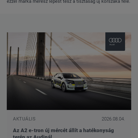
ezzel márka merész lépést tesz a tisztaság új korszaka felé.
AKTUÁLIS
2026.08.04.
Az A2 e-tron új mércét állít a hatékonyság
terén az Audinál