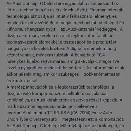
Az Audi Concept C belső tere egyedülálló szimbiózist hoz
létre a technológia és az érzelmek között. Finoman integrált
technológia biztosítja az intuitív felhasználói élményt, és
minden fizikai vezérlőelem magas mechanikai minőséget és
kifinomult hangzást nyújt – az „Audi-kattanás” védjeggyel. A
dizájn a kormánykeréken és a középkonzolon található
tapintásvezérelt elemekkel a tisztaságot és a precizitást
hangsúlyozza kezelés közben. A digitális elemek mindig
kéznél vannak, mégsem túlzóak. A behajtható 10,4
hüvelykes kijelző rejtve marad, amíg aktiválják, megőrizve
ezzel a nyugodt és rendezett belső teret. Az információ csak
akkor jelenik meg, amikor szükséges – zökkenőmentesen
és kontextussal.
A merész innovációk és a legkorszerűbb technológia, a
dizájnra való kompromisszum nélküli fókuszálással
kombinálva, az Audi karakterének szerves részét képezik. A
márka számos legendás modellje –beleértve a
sportautókat, mint a TT, R8, RS 6 (C6, 2004) és az Auto
Union Type C versenyautó – megtestesíti ezt a kombinációt.
Az Audi Concept C kétségkívül folytatja ezt az örökséget, és