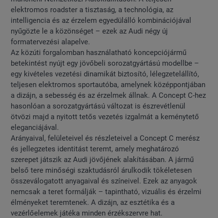
elektromos roadster a tisztaság, a technológia, az
intelligencia és az érzelem egyedülálló kombinációjával
nyűgözte le a közönséget – ezek az Audi négy új
formatervezési alapelve.
Az közúti forgalomban használatható koncepciójármű
betekintést nyújt egy jövőbeli sorozatgyártású modellbe –
egy kivételes vezetési dinamikát biztosító, lélegzetelállító,
teljesen elektromos sportautóba, amelynek középpontjában
a dizájn, a sebesség és az érzelmek állnak. A Concept C-hez
hasonlóan a sorozatgyártású változat is észrevétlenül
ötvözi majd a nyitott tetős vezetés izgalmát a keménytető
eleganciájával.
Arányaival, felületeivel és részleteivel a Concept C merész
és jellegzetes identitást teremt, amely meghatározó
szerepet játszik az Audi jövőjének alakításában. A jármű
belső tere minőségi szaktudásról árulkodik tökéletesen
összeválogatott anyagaival és színeivel. Ezek az anyagok
nemcsak a teret formálják – tapintható, vizuális és érzelmi
élményeket teremtenek. A dizájn, az esztétika és a
vezérlőelemek játéka minden érzékszervre hat.