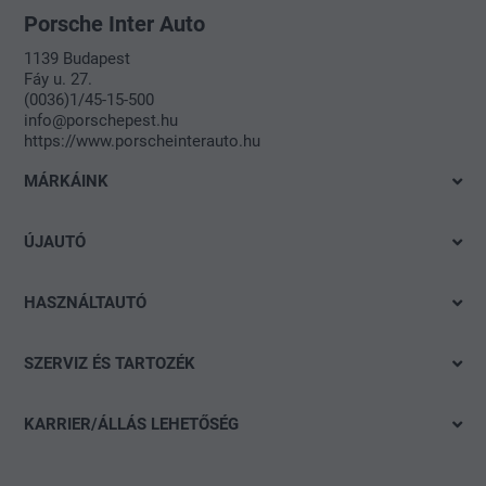
Porsche Inter Auto
1139 Budapest
Fáy u. 27.
(0036)1/45-15-500
info@porschepest.hu
https://www.porscheinterauto.hu
MÁRKÁINK
Volkswagen
ÚJAUTÓ
Audi
Azonnal elvihető modelleink
SEAT
HASZNÁLTAUTÓ
Ajánlatok és akciók
Škoda
Gyorskereső
Konfigurálás
SZERVIZ ÉS TARTOZÉK
Porsche
Részletes keresés
Finanszírozási tanácsadás
Ajánlat
CUPRA
Akció
KARRIER/ÁLLÁS LEHETŐSÉG
Flottaértékesítés divízió
Keréktárcsák
Volkswagen Haszonjárművek
Nyitott pozíciók
carLOG
Das WeltAuto