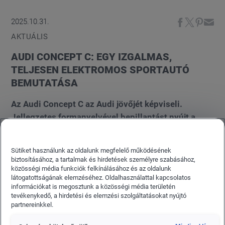
2025.10.31.
AKTUÁLIS
AUDI CONCEPT C: EGY IZGALMAS,
TELJESEN ELEKTROMOS SPORTAUTÓ
BEMUTATÁSA
Az Audi Concept C az Audi jövőjét képviseli.
Jellegzetes formanyelvével bepillantást nyújt a
jövőbeli modellekbe és egy új belső tér élményébe.
Ez az új formatervezési filozófia első
Sütiket használunk az oldalunk megfelelő működésének
megnyilvánulása, és a tisztaság, az érzelmi
biztosításához, a tartalmak és hirdetések személyre szabásához,
vonzerő, a technikai kiválóság és az intelligens
közösségi média funkciók felkínálásához és az oldalunk
látogatottságának elemzéséhez. Oldalhasználattal kapcsolatos
dizájn négy alapelvét testesíti meg. És
információkat is megosztunk a közösségi média területén
köszönhetően az közúti engedélyének, ezek a
tevékenykedő, a hirdetési és elemzési szolgáltatásokat nyújtó
partnereinkkel.
tulajdonságok már a volán mögött is
megtapasztalhatók.