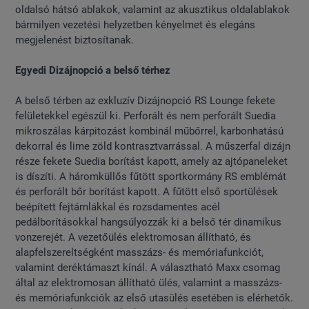
oldalsó hátsó ablakok, valamint az akusztikus oldalablakok
bármilyen vezetési helyzetben kényelmet és elegáns
megjelenést biztosítanak.
Egyedi Dizájnopció a belső térhez
A belső térben az exkluzív Dizájnopció RS Lounge fekete
felületekkel egészül ki. Perforált és nem perforált Suedia
mikroszálas kárpitozást kombinál műbőrrel, karbonhatású
dekorral és lime zöld kontrasztvarrással. A műszerfal dizájn
része fekete Suedia borítást kapott, amely az ajtópaneleket
is díszíti. A háromküllős fűtött sportkormány RS emblémát
és perforált bőr borítást kapott. A fűtött első sportülések
beépített fejtámlákkal és rozsdamentes acél
pedálborításokkal hangsúlyozzák ki a belső tér dinamikus
vonzerejét. A vezetőülés elektromosan állítható, és
alapfelszereltségként masszázs- és memóriafunkciót,
valamint deréktámaszt kínál. A választható Maxx csomag
által az elektromosan állítható ülés, valamint a masszázs-
és memóriafunkciók az első utasülés esetében is elérhetők.