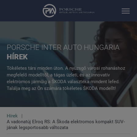
PORSCHE INTER AUTO HUNGARIA
HÍREK
Tökéletes társ minden úton. A nyüzsgő városi rohanáshoz
megfelelő modelltől, a tágas üzleti, és az innovatív
elektromos járműig a ŠKODA választéka mindent lefed.
Találja meg az Ön számára tökéletes ŠKODA modellt!
Hírek
A vadonatúj Elroq RS: A Škoda elektromos kompakt SUV-
jának legsportosabb változata