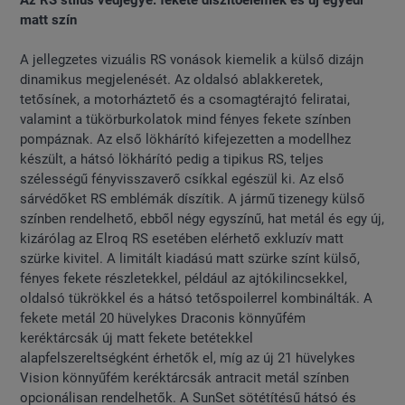
matt szín
A jellegzetes vizuális RS vonások kiemelik a külső dizájn
dinamikus megjelenését. Az oldalsó ablakkeretek,
tetősínek, a motorháztető és a csomagtérajtó feliratai,
valamint a tükörburkolatok mind fényes fekete színben
pompáznak. Az első lökhárító kifejezetten a modellhez
készült, a hátsó lökhárító pedig a tipikus RS, teljes
szélességű fényvisszaverő csíkkal egészül ki. Az első
sárvédőket RS emblémák díszítik. A jármű tizenegy külső
színben rendelhető, ebből négy egyszínű, hat metál és egy új,
kizárólag az Elroq RS esetében elérhető exkluzív matt
szürke kivitel. A limitált kiadású matt szürke színt külső,
fényes fekete részletekkel, például az ajtókilincsekkel,
oldalsó tükrökkel és a hátsó tetőspoilerrel kombinálták. A
fekete metál 20 hüvelykes Draconis könnyűfém
keréktárcsák új matt fekete betétekkel
alapfelszereltségként érhetők el, míg az új 21 hüvelykes
Vision könnyűfém keréktárcsák antracit metál színben
opcionálisan rendelhetők. A SunSet sötétítésű hátsó és