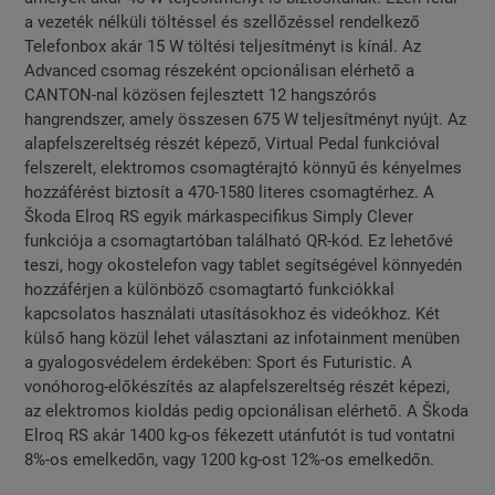
a vezeték nélküli töltéssel és szellőzéssel rendelkező
Telefonbox akár 15 W töltési teljesítményt is kínál. Az
Advanced csomag részeként opcionálisan elérhető a
CANTON-nal közösen fejlesztett 12 hangszórós
hangrendszer, amely összesen 675 W teljesítményt nyújt. Az
alapfelszereltség részét képező, Virtual Pedal funkcióval
felszerelt, elektromos csomagtérajtó könnyű és kényelmes
hozzáférést biztosít a 470-1580 literes csomagtérhez. A
Škoda Elroq RS egyik márkaspecifikus Simply Clever
funkciója a csomagtartóban található QR-kód. Ez lehetővé
teszi, hogy okostelefon vagy tablet segítségével könnyedén
hozzáférjen a különböző csomagtartó funkciókkal
kapcsolatos használati utasításokhoz és videókhoz. Két
külső hang közül lehet választani az infotainment menüben
a gyalogosvédelem érdekében: Sport és Futuristic. A
vonóhorog-előkészítés az alapfelszereltség részét képezi,
az elektromos kioldás pedig opcionálisan elérhető. A Škoda
Elroq RS akár 1400 kg-os fékezett utánfutót is tud vontatni
8%-os emelkedőn, vagy 1200 kg-ost 12%-os emelkedőn.