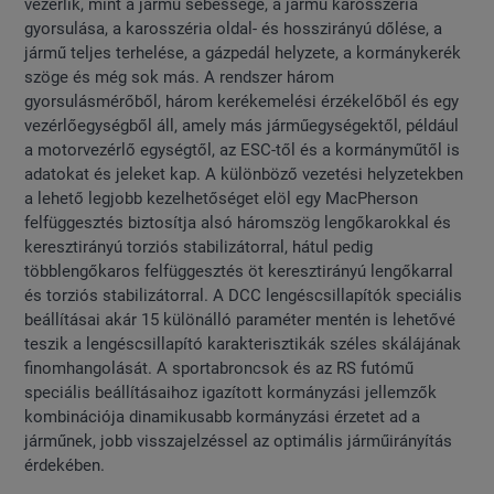
vezérlik, mint a jármű sebessége, a jármű karosszéria
gyorsulása, a karosszéria oldal- és hosszirányú dőlése, a
jármű teljes terhelése, a gázpedál helyzete, a kormánykerék
szöge és még sok más. A rendszer három
gyorsulásmérőből, három kerékemelési érzékelőből és egy
vezérlőegységből áll, amely más járműegységektől, például
a motorvezérlő egységtől, az ESC-től és a kormányműtől is
adatokat és jeleket kap. A különböző vezetési helyzetekben
a lehető legjobb kezelhetőséget elöl egy MacPherson
felfüggesztés biztosítja alsó háromszög lengőkarokkal és
keresztirányú torziós stabilizátorral, hátul pedig
többlengőkaros felfüggesztés öt keresztirányú lengőkarral
és torziós stabilizátorral. A DCC lengéscsillapítók speciális
beállításai akár 15 különálló paraméter mentén is lehetővé
teszik a lengéscsillapító karakterisztikák széles skálájának
finomhangolását. A sportabroncsok és az RS futómű
speciális beállításaihoz igazított kormányzási jellemzők
kombinációja dinamikusabb kormányzási érzetet ad a
járműnek, jobb visszajelzéssel az optimális járműirányítás
érdekében.