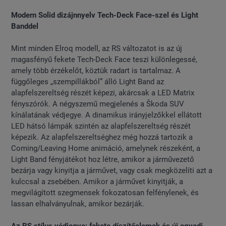
Modern Solid dizájnnyelv Tech-Deck Face-szel és Light
Banddel
Mint minden Elroq modell, az RS változatot is az új
magasfényű fekete Tech-Deck Face teszi különlegessé,
amely több érzékelőt, köztük radart is tartalmaz. A
függőleges „szempillákból” álló Light Band az
alapfelszereltség részét képezi, akárcsak a LED Matrix
fényszórók. A négyszemű megjelenés a Škoda SUV
kínálatának védjegye. A dinamikus irányjelzőkkel ellátott
LED hátsó lámpák szintén az alapfelszereltség részét
képezik. Az alapfelszereltséghez még hozzá tartozik a
Coming/Leaving Home animáció, amelynek részeként, a
Light Band fényjátékot hoz létre, amikor a járművezető
bezárja vagy kinyitja a járművet, vagy csak megközelíti azt a
kulccsal a zsebében. Amikor a járművet kinyitják, a
megvilágított szegmensek fokozatosan felfénylenek, és
lassan elhalványulnak, amikor bezárják.
Az RS stílus védjegye: fekete díszítőelemek és új egyedi