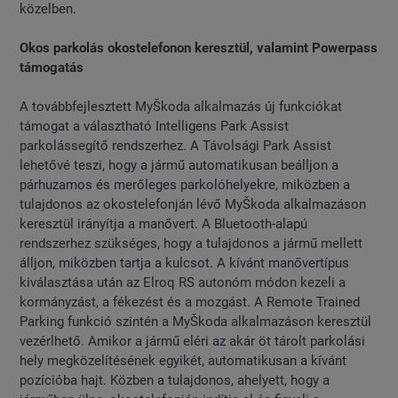
közelben.
Okos parkolás okostelefonon keresztül, valamint Powerpass
támogatás
A továbbfejlesztett MyŠkoda alkalmazás új funkciókat
támogat a választható Intelligens Park Assist
parkolássegítő rendszerhez. A Távolsági Park Assist
lehetővé teszi, hogy a jármű automatikusan beálljon a
párhuzamos és merőleges parkolóhelyekre, miközben a
tulajdonos az okostelefonján lévő MyŠkoda alkalmazáson
keresztül irányítja a manővert. A Bluetooth-alapú
rendszerhez szükséges, hogy a tulajdonos a jármű mellett
álljon, miközben tartja a kulcsot. A kívánt manővertípus
kiválasztása után az Elroq RS autonóm módon kezeli a
kormányzást, a fékezést és a mozgást. A Remote Trained
Parking funkció szintén a MyŠkoda alkalmazáson keresztül
vezérlhető. Amikor a jármű eléri az akár öt tárolt parkolási
hely megközelítésének egyikét, automatikusan a kívánt
pozícióba hajt. Közben a tulajdonos, ahelyett, hogy a