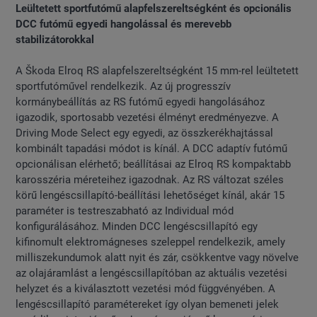
Leültetett sportfutómű alapfelszereltségként és opcionális
DCC futómű egyedi hangolással és merevebb
stabilizátorokkal
A Škoda Elroq RS alapfelszereltségként 15 mm-rel leültetett
sportfutóművel rendelkezik. Az új progresszív
kormánybeállítás az RS futómű egyedi hangolásához
igazodik, sportosabb vezetési élményt eredményezve. A
Driving Mode Select egy egyedi, az összkerékhajtással
kombinált tapadási módot is kínál. A DCC adaptív futómű
opcionálisan elérhető; beállításai az Elroq RS kompaktabb
karosszéria méreteihez igazodnak. Az RS változat széles
körű lengéscsillapító-beállítási lehetőséget kínál, akár 15
paraméter is testreszabható az Individual mód
konfigurálásához. Minden DCC lengéscsillapító egy
kifinomult elektromágneses szeleppel rendelkezik, amely
milliszekundumok alatt nyit és zár, csökkentve vagy növelve
az olajáramlást a lengéscsillapítóban az aktuális vezetési
helyzet és a kiválasztott vezetési mód függvényében. A
lengéscsillapító paramétereket így olyan bemeneti jelek