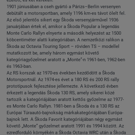
1901 júniusában a cseh gyártó a Párizs–Berlin versenyen
debütált a motorsportban, amely 1196 km-es távot ölelt fel.
Az első jelentős sikert egy Škoda versenyjárművel 1936
januárjában értek el, amikor a Škoda Popular a legendás
Monte Carlo Rallyn elnyerte a második helyezést az 1500
köbcentiméter alatti kategóriában. A nemzetközi ralikon a
Škoda az Octavia Touring Sport – röviden TS – modellel
mutatkozott be, amely három egymást követő
kategóriagyőzelmet aratott a „Monte”-n 1961-ben, 1962-ben
és 1963-ban.
Az RS korszak az 1970-es években kezdődött a Škoda
Motorsportnál. Az 1974-es évet a 180 RS és 200 RS rally
prototípusok fejlesztése jellemezte. A következő évben
érkezett a legendás Škoda 130 RS, amely sikerei közé
tartozik a kategóriájában aratott kettős győzelme az 1977-
es Monte Carlo Rallyn. 1981-ben a Škoda és a 130 RS az
Európai Túraautó-bajnokság márkakategóriájában Európa-
bajnok lett. A Škoda Favorit kategóriájában négy egymást
követő „Monte” győzelmet aratott 1991 és 1994 között. Az
ezredforduló környékén a Škoda Octavia WRC után a Škoda