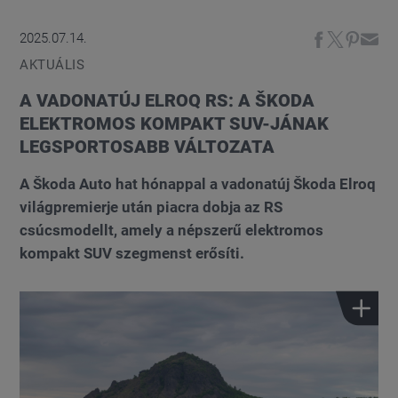
2025.07.14.
AKTUÁLIS
A VADONATÚJ ELROQ RS: A ŠKODA
ELEKTROMOS KOMPAKT SUV-JÁNAK
LEGSPORTOSABB VÁLTOZATA
A Škoda Auto hat hónappal a vadonatúj Škoda Elroq
világpremierje után piacra dobja az RS
csúcsmodellt, amely a népszerű elektromos
kompakt SUV szegmenst erősíti.