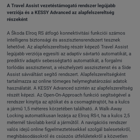
A Travel Assist vezetéstámogató rendszer legújabb
verziója és a KESSY Advanced az alapfelszereltség
részeként
A Škoda Elroq RS átfogó konnektivitási funkciói számos
intelligens biztonsági és asszisztensrendszert tesznek
lehetővé. Az alapfelszereltség részér képező Travel Assist
legújabb verziója egyesíti az adaptív sávtartó automatikát, a
prediktív adaptív sebességtartó automatikát, a forgalmi
torlódás asszisztenst, a vészhelyzeti asszisztenst és a Side
Assist sávváltást segítő rendszert. Alapfelszereltségként
tartalmazza az online tömeges helymeghatározási adatok
használatát. A KESSY Advanced szintén az alapfelszereltség
részét képezi. Az Open-On-Approach funkció segítségével a
rendszer kinyitja az ajtókat és a csomagtérajtót, ha a kulcs
a jármű 1,5 méteres körzetében található. A Walk-Away
Locking automatikusan lezárja az Elroq RS-t, ha a kulcs 2,5
méternél távolabb kerül a járműtől. A navigációs rendszer
valós idejű online figyelmeztetésekkel szolgál balesetekről,
meghibásodásokról és csúszós útfelületekről a közvetlen