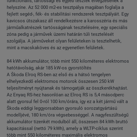
funkcionális, tartóssági és egyéb tesztek elvégzésének a
helyszíne. Az 52 000 m2-es tesztpálya magában foglalja a
fejlett segéd-, fék- és stabilitási rendszerek tesztpályáit. Egy
kavicsos útszakasz áll rendelkezésre a karosszéria és más
járműalkatrészek tartósságának tesztelésére, egy speciális
zóna pedig a járművek üzemi határán túli tesztelését
szolgálja. A járműveket olyan felületeken is tesztelhetik,
mint a macskaköves és az egyenetlen felületek.
84 kWh akkumulátor, több mint 550 kilométeres elektromos
hatótávolság, akár 185 kW-os gyorstöltés
A Škoda Elroq RS-ben az első és a hátsó tengelyen
elhelyezkedő elektromos motorok összesen 250 kW
teljesítményt nyújtanak és támogatják az összkerékhajtást.
Az Enyaq RS-hez hasonlóan az Elroq RS is 5,4 másodperc
alatt gyorsul fel 0-ról 100 km/órára, így ez a két jármű vált a
Škoda eddigi leggyorsabban gyorsuló sorozatgyártású
modelljévé, 180 km/óra végsebességgel. A nagyfeszültségű
akkumulátor tizenkét modulból áll, összesen 84 kWh bruttó
kapacitással (nettó 79 kWh), amely a WLTP-ciklus szerint
több mint 550 kilométeres maximális elektromos