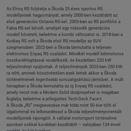
Az Elroq RS folytatja a Škoda 25 éves sportos RS
modelljeinek hagyományát, amely 2000-ben kezdődött az
első generációs Octavia RS-sel. 2003-ban az RS portfólió a
Fabia RS-sel bővült, amelyet egy második generációs
modell követett, beleértve a kombi változatot is. 2018-ban a
Kodiaq RS volt a Škoda első RS modellje az SUV
szegmensben. 2022-ben a Škoda bemutatta a teljesen
elektromos Enyaq RS családot. Mindkét modell kétmotoros
összkerékhajtással rendelkezik, és kezdetben 220 kW
teljesítményt nyújtottak. A teljesítményük 2023-ban 250 kW-
ra nőtt, aminek köszönhetően ezek lettek akkor a Škoda
történelmének legerősebb sorozatgyártású járművei. A múlt
hónapban a Škoda bemutatta az új Enyaq RS családot,
amely most már a Modern Solid dizájnnyelvet is magában
foglalja, beleértve a jellegzetes Tech-Deck Face-t.
A Škoda „RS” megnevezése már több mint 50 éve tölti el
izgalommal és lelkesedéssel a Škoda teljesítményorientált
modelljeinek rajongóit. A vállalat motorsport történelme
azonban sokkal korábban kezdődött – valójában 124 évvel
ezelőtt, és két keréken.