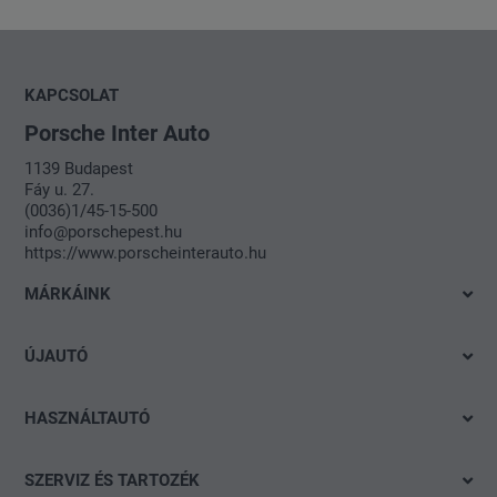
KAPCSOLAT
Porsche Inter Auto
1139 Budapest
Fáy u. 27.
(0036)1/45-15-500
info@porschepest.hu
https://www.porscheinterauto.hu
MÁRKÁINK
Volkswagen
ÚJAUTÓ
Audi
Azonnal elvihető modelleink
SEAT
HASZNÁLTAUTÓ
Ajánlatok és akciók
Škoda
Gyorskereső
Konfigurálás
SZERVIZ ÉS TARTOZÉK
Porsche
Részletes keresés