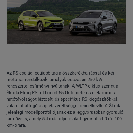
Az RS család legújabb tagja összkerékhajtással és két
motorral rendelkezik, amelyek összesen 250 kW
rendszerteljesítményt nyújtanak. A WLTP-ciklus szerint a
Škoda Elroq RS több mint 550 kilométeres elektromos
hatótávolságot biztosít, és specifikus RS kiegészítőkkel,
valamint átfogó alapfelszereltséggel rendelkezik. A Škoda
jelenlegi modellportfóliójának ez a leggyorsabban gyorsuló
járműve is, amely 5,4 másodperc alatt gyorsul fel 0-ról 100
km/órára.