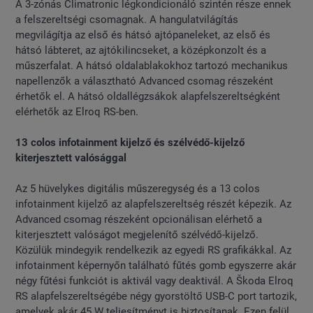
A 3-zónás Climatronic légkondicionáló szintén része ennek
a felszereltségi csomagnak. A hangulatvilágítás
megvilágítja az első és hátsó ajtópaneleket, az első és
hátsó lábteret, az ajtókilincseket, a középkonzolt és a
műszerfalat. A hátsó oldalablakokhoz tartozó mechanikus
napellenzők a választható Advanced csomag részeként
érhetők el. A hátsó oldallégzsákok alapfelszereltségként
elérhetők az Elroq RS-ben.
13 colos infotainment kijelző és szélvédő-kijelző
kiterjesztett valósággal
Az 5 hüvelykes digitális műszeregység és a 13 colos
infotainment kijelző az alapfelszereltség részét képezik. Az
Advanced csomag részeként opcionálisan elérhető a
kiterjesztett valóságot megjelenítő szélvédő-kijelző.
Közülük mindegyik rendelkezik az egyedi RS grafikákkal. Az
infotainment képernyőn található fűtés gomb egyszerre akár
négy fűtési funkciót is aktivál vagy deaktivál. A Škoda Elroq
RS alapfelszereltségébe négy gyorstöltő USB-C port tartozik,
amelyek akár 45 W teljesítményt is biztosítanak. Ezen felül