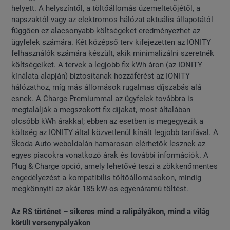
helyett. A helyszíntől, a töltőállomás üzemeltetőjétől, a
napszaktól vagy az elektromos hálózat aktuális állapotától
függően ez alacsonyabb költségeket eredményezhet az
ügyfelek számára. Két középső terv kifejezetten az IONITY
felhasználók számára készült, akik minimalizálni szeretnék
költségeiket. A tervek a legjobb fix kWh áron (az IONITY
kínálata alapján) biztosítanak hozzáférést az IONITY
hálózathoz, míg más állomások rugalmas díjszabás alá
esnek. A Charge Premiummal az ügyfelek továbbra is
megtalálják a megszokott fix díjakat, most általában
olcsóbb kWh árakkal; ebben az esetben is megegyezik a
költség az IONITY által közvetlenül kínált legjobb tarifával. A
Škoda Auto weboldalán hamarosan elérhetők lesznek az
egyes piacokra vonatkozó árak és további információk. A
Plug & Charge opció, amely lehetővé teszi a zökkenőmentes
engedélyezést a kompatibilis töltőállomásokon, mindig
megkönnyíti az akár 185 kW-os egyenáramú töltést.
Az RS történet – sikeres mind a ralipályákon, mind a világ
körüli versenypályákon