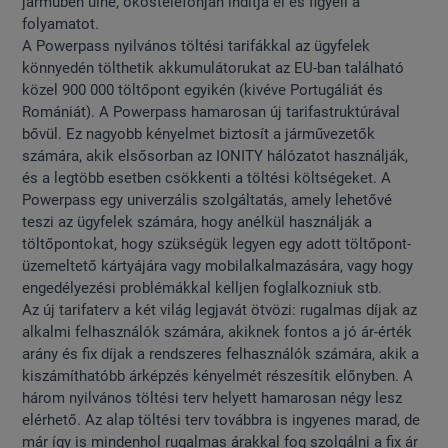
járműben ülne, okostelefonján indítja el és figyeli a
folyamatot.
A Powerpass nyilvános töltési tarifákkal az ügyfelek
könnyedén tölthetik akkumulátorukat az EU-ban található
közel 900 000 töltőpont egyikén (kivéve Portugáliát és
Romániát). A Powerpass hamarosan új tarifastruktúrával
bővül. Ez nagyobb kényelmet biztosít a járművezetők
számára, akik elsősorban az IONITY hálózatot használják,
és a legtöbb esetben csökkenti a töltési költségeket. A
Powerpass egy univerzális szolgáltatás, amely lehetővé
teszi az ügyfelek számára, hogy anélkül használják a
töltőpontokat, hogy szükségük legyen egy adott töltőpont-
üzemeltető kártyájára vagy mobilalkalmazására, vagy hogy
engedélyezési problémákkal kelljen foglalkozniuk stb.
Az új tarifaterv a két világ legjavát ötvözi: rugalmas díjak az
alkalmi felhasználók számára, akiknek fontos a jó ár-érték
arány és fix díjak a rendszeres felhasználók számára, akik a
kiszámíthatóbb árképzés kényelmét részesítik előnyben. A
három nyilvános töltési terv helyett hamarosan négy lesz
elérhető. Az alap töltési terv továbbra is ingyenes marad, de
már így is mindenhol rugalmas árakkal fog szolgálni a fix ár