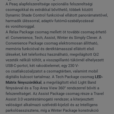
A Peaq alapfelszereltsége opcionális felszereltségi
csomagokkal és extrákkal bővíthető, többek között
Dynamic Shade Control funkcióval ellátott panorámatetővel,
harmadik üléssorral, adaptív futómű-szabályozással
és vonóhoroggal.
A Relax Package csomag mellett öt további csomag érhető
el: Convenience, Tech, Assist, Winter és Simply Clever. A
Convenience Package csomag elektromosan állítható,
memória funkcióval és deréktámasszal ellátott első
üléseket, két telefonhoz használható, megvilágított Qi2
vezeték nélküli töltőt, a visszapillantó tükörnél elhelyezett
USB-C-portot, két rakodóelemet, egy 230 V-
os csatlakozóaljzatot a csomagtérben, valamint mobil
digitális kulcsot tartalmaz. A Tech Package csomag
LED-
Mátrix fényszórókkal
, a megvilágított első Light Band
fénysávval és a Top Area View 360° rendszerrel bővíti a
felszereltséget. Az Assist Package csomag része a Travel
Assist 3.0 vezetéstámogató rendszer, a kiterjesztett
valóságot alkalmazó szélvédő-kijelző és az Intelligens
parkolóasszisztens, míg a Winter Package konstrukció