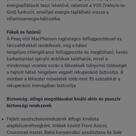
energiaellátását teszi lehetővé, valamint a V2G (Vehicle-to-
Grid) funkciót, amellyel energia táplálható vissza a
villamosenergia-hálózatba.
Fékek és futómű
A Peaq elöl MacPherson rugóstagos felfüggesztéssel és
tárcsafékekkel rendelkezik, míg a hátsó
tengelyen ötlengőkaros felfüggesztés és megbízható, kevés
karbantartást igénylő dobfékek találhatók, mivel a
mindennapi vezetés során a fékezések túlnyomó többségét
a hajtott hátsó tengelyen végzett rekuperáció biztosítja. B
módban a fékezési műveletek több mint 95 százalékát a
rekuperáció önmagában biztosítja.
Biztonság: átfogó megoldásokat kínáló aktív és passzív
biztonsági rendszerek
Fejlett asszisztensrendszerek átfogó kínálata
alapfelszereltségként, többek között Front Assist,
Crossroad Assist, Balra kanyarodási asszisztens és Side