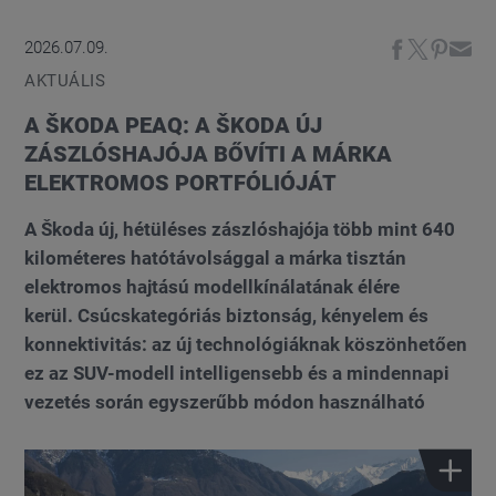
2026.07.09.
AKTUÁLIS
A ŠKODA PEAQ: A ŠKODA ÚJ
ZÁSZLÓSHAJÓJA BŐVÍTI A MÁRKA
ELEKTROMOS PORTFÓLIÓJÁT
A Škoda új, hétüléses zászlóshajója több mint 640
kilométeres hatótávolsággal a márka tisztán
elektromos hajtású modellkínálatának élére
kerül. Csúcskategóriás biztonság, kényelem és
konnektivitás: az új technológiáknak köszönhetően
ez az SUV-modell intelligensebb és a mindennapi
vezetés során egyszerűbb módon használható