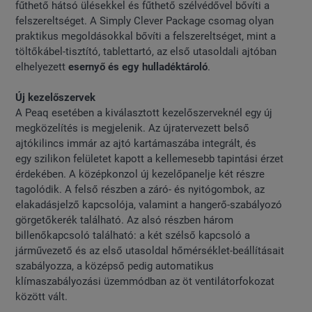
fűthető hátsó ülésekkel és fűthető szélvédővel bővíti a
felszereltséget. A Simply Clever Package csomag olyan
praktikus megoldásokkal bővíti a felszereltséget, mint a
töltőkábel-tisztító, tablettartó, az első utasoldali ajtóban
elhelyezett
esernyő és egy hulladéktároló
.
Új kezelőszervek
A Peaq esetében a kiválasztott kezelőszerveknél egy új
megközelítés is megjelenik. Az újratervezett belső
ajtókilincs immár az ajtó kartámaszába integrált, és
egy szilikon felületet kapott a kellemesebb tapintási érzet
érdekében. A középkonzol új kezelőpanelje két részre
tagolódik. A felső részben a záró- és nyitógombok, az
elakadásjelző kapcsolója, valamint a hangerő-szabályozó
görgetőkerék található. Az alsó részben három
billenőkapcsoló található: a két szélső kapcsoló a
járművezető és az első utasoldal hőmérséklet-beállításait
szabályozza, a középső pedig automatikus
klímaszabályozási üzemmódban az öt ventilátorfokozat
között vált.