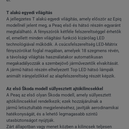
el.
T alakú egyedi világítás
A jellegzetes T alakú egyedi világítás, amely először az Epiq
modellnél jelent meg, a Peaq első és hátsó részén egyaránt
megtalálható. A fényszórók kétféle felszereltséggel érhetők
el, emellett minden világítási funkció kizárólag LED
technológiával működik. A csúcsfelszereltség LED-Mátrix
fényszórókat foglal magában, amelyek 18 szegmens révén,
a távolsági világítás használatakor automatikusan
megakadályozzák a szembejövő járművezetők elvakítását.
A jármű hátsó részén elhelyezett Top LED hátsó lámpák
animált irányjelzőkkel az alapfelszereltség részét képzik.
Az első Škoda modell süllyesztett ajtókilincsekkel
A Peaq az első olyan Škoda modell, amely süllyesztett
ajtókilincsekkel rendelkezik; ezek hozzájárulnak a
jármű letisztultabb megjelenéséhez, javítják aerodinamikai
hatékonyságát, és a lehető legmagasabb szintű
utasbiztonságot nyújtják.
Zárt állapotban vagy menet közben a kilincsek teljesen