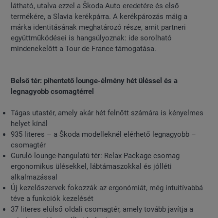
látható, utalva ezzel a Škoda Auto eredetére és első
termékére, a Slavia kerékpárra. A kerékpározás máig a
márka identitásának meghatározó része, amit partneri
együttműködései is hangsúlyoznak: ide sorolható
mindenekelőtt a Tour de France támogatása.
Belső tér: pihentető lounge-élmény hét üléssel és a
legnagyobb csomagtérrel
Tágas utastér, amely akár hét felnőtt számára is kényelmes
helyet kínál
935 literes – a Škoda modelleknél elérhető legnagyobb –
csomagtér
Guruló lounge-hangulatú tér: Relax Package csomag
ergonomikus ülésekkel, lábtámaszokkal és jólléti
alkalmazással
Új kezelőszervek fokozzák az ergonómiát, még intuitívabbá
téve a funkciók kezelését
37 literes elülső oldali csomagtér, amely tovább javítja a