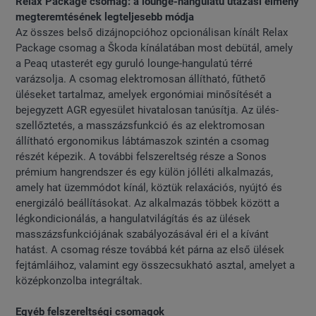
Relax Package csomag: a lounge-hangulatú utazási élmény
megteremtésének legteljesebb módja
Az összes belső dizájnopcióhoz opcionálisan kínált Relax
Package csomag a Škoda kínálatában most debütál, amely
a Peaq utasterét egy guruló lounge-hangulatú térré
varázsolja. A csomag elektromosan állítható, fűthető
üléseket tartalmaz, amelyek ergonómiai minősítését a
bejegyzett AGR egyesület hivatalosan tanúsítja. Az ülés-
szellőztetés, a masszázsfunkció és az elektromosan
állítható ergonomikus lábtámaszok szintén a csomag
részét képezik. A további felszereltség része a Sonos
prémium hangrendszer és egy külön jólléti alkalmazás,
amely hat üzemmódot kínál, köztük relaxációs, nyújtó és
energizáló beállításokat. Az alkalmazás többek között a
légkondicionálás, a hangulatvilágítás és az ülések
masszázsfunkciójának szabályozásával éri el a kívánt
hatást. A csomag része továbbá két párna az első ülések
fejtámláihoz, valamint egy összecsukható asztal, amelyet a
középkonzolba integráltak.
Egyéb felszereltségi csomagok