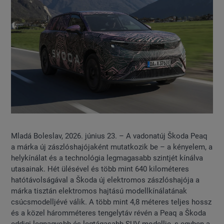
Mladá Boleslav, 2026. június 23. – A vadonatúj Škoda Peaq
a márka új zászlóshajójaként mutatkozik be – a kényelem, a
helykínálat és a technológia legmagasabb szintjét kínálva
utasainak. Hét ülésével és több mint 640 kilométeres
hatótávolságával a Škoda új elektromos zászlóshajója a
márka tisztán elektromos hajtású modellkínálatának
csúcsmodelljévé válik. A több mint 4,8 méteres teljes hossz
és a közel háromméteres tengelytáv révén a Peaq a Škoda