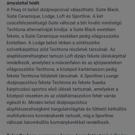
árnyalattal hódít
A Peaq öt belső dizájnopcióval választható: Suite Black,
Suite Ceramique, Lodge, Loft és Sportline. A két
csúcsfelszereltségű Suite változat a bőr kiváló minőségű
Techtona alternatíváját kínálja: a Suite Black esetében
fekete, a Suite Ceramique esetében pedig világosszürke
kivitelben. A Lodge belső térben a sötétszürke
szövetkárpithoz zöld Techtona részletek társulnak. Az
alapfelszereltséghez tartozó Loft dizájn fekete üléskárpittal
rendelkezik, amelyhez a műszerfalon és az ajtópaneleken
világosszürke Techtona, a középső kartámaszon pedig
fekete Techtona felületek társulnak. A Sportline Lounge
dizájnopcióhoz fekete Techtona és fekete Suedia
kárpitozású sportos első ülések tartoznak, amelyeket a
középső részeken és az oldaltámaszokon fehér varrás
egészít ki. Minden belső dizájnopcióhoz
alapfelszereltségként hangulatvilágítás és fűthető kétküllős
multifunkciós kormánykerék tartozik, míg a Sportline
változat háromküllős kormánykerékkel rendelkezik.