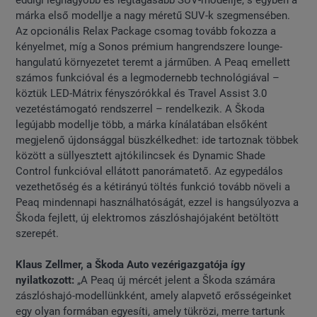
eddigi legnagyobb és legtágasabb SUV-modellje, s egyben a
márka első modellje a nagy méretű SUV-k szegmensében.
Az opcionális Relax Package csomag tovább fokozza a
kényelmet, míg a Sonos prémium hangrendszere lounge-
hangulatú környezetet teremt a járműben. A Peaq emellett
számos funkcióval és a legmodernebb technológiával –
köztük LED-Mátrix fényszórókkal és Travel Assist 3.0
vezetéstámogató rendszerrel – rendelkezik. A Škoda
legújabb modellje több, a márka kínálatában elsőként
megjelenő újdonsággal büszkélkedhet: ide tartoznak többek
között a süllyesztett ajtókilincsek és Dynamic Shade
Control funkcióval ellátott panorámatető. Az egypedálos
vezethetőség és a kétirányú töltés funkció tovább növeli a
Peaq mindennapi használhatóságát, ezzel is hangsúlyozva a
Škoda fejlett, új elektromos zászlóshajójaként betöltött
szerepét.
Klaus Zellmer, a Škoda Auto vezérigazgatója így
nyilatkozott:
„A Peaq új mércét jelent a Škoda számára
zászlóshajó-modellünkként, amely alapvető erősségeinket
egy olyan formában egyesíti, amely tükrözi, merre tartunk