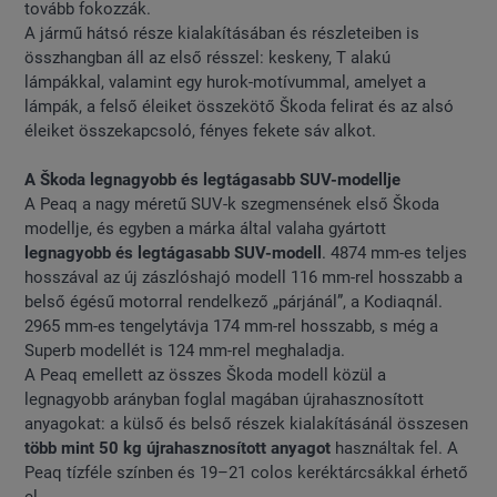
tovább fokozzák.
A jármű hátsó része kialakításában és részleteiben is
összhangban áll az első résszel: keskeny, T alakú
lámpákkal, valamint egy hurok-motívummal, amelyet a
lámpák, a felső éleiket összekötő Škoda felirat és az alsó
éleiket összekapcsoló, fényes fekete sáv alkot.
A Škoda legnagyobb és legtágasabb SUV-modellje
A Peaq a nagy méretű SUV-k szegmensének első Škoda
modellje, és egyben a márka által valaha gyártott
legnagyobb és legtágasabb SUV-modell
. 4874 mm-es teljes
hosszával az új zászlóshajó modell 116 mm-rel hosszabb a
belső égésű motorral rendelkező „párjánál”, a Kodiaqnál.
2965 mm-es tengelytávja 174 mm-rel hosszabb, s még a
Superb modellét is 124 mm-rel meghaladja.
A Peaq emellett az összes Škoda modell közül a
legnagyobb arányban foglal magában újrahasznosított
anyagokat: a külső és belső részek kialakításánál összesen
több mint 50 kg újrahasznosított anyagot
használtak fel. A
Peaq tízféle színben és 19–21 colos keréktárcsákkal érhető