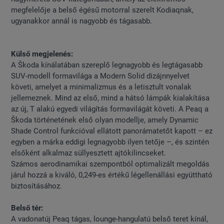
megfelelője a belső égésű motorral szerelt Kodiaqnak,
ugyanakkor annál is nagyobb és tágasabb.
Külső megjelenés:
A Škoda kínálatában szereplő legnagyobb és legtágasabb
SUV-modell formavilága a Modern Solid dizájnnyelvet
követi, amelyet a minimalizmus és a letisztult vonalak
jellemeznek. Mind az első, mind a hátsó lámpák kialakítása
az új, T alakú egyedi világítás formavilágát követi. A Peaq a
Škoda történetének első olyan modellje, amely Dynamic
Shade Control funkcióval ellátott panorámatetőt kapott – ez
egyben a márka eddigi legnagyobb ilyen tetője –, és szintén
elsőként alkalmaz süllyesztett ajtókilincseket.
Számos aerodinamikai szempontból optimalizált megoldás
járul hozzá a kiváló, 0,249-es értékű légellenállási együttható
biztosításához.
Belső tér:
A vadonatúj Peaq tágas, lounge-hangulatú belső teret kínál,