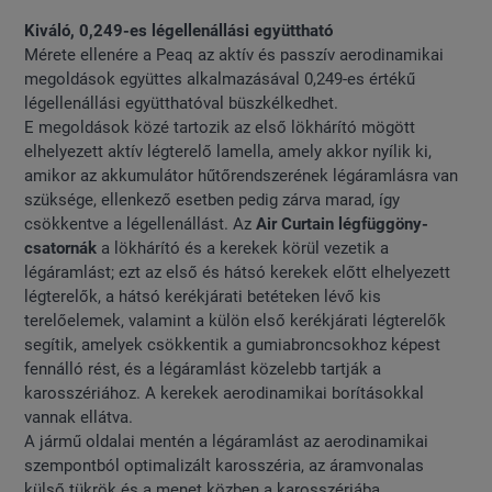
Kiváló, 0,249-es légellenállási együttható
Mérete ellenére a Peaq az aktív és passzív aerodinamikai
megoldások együttes alkalmazásával 0,249-es értékű
légellenállási együtthatóval büszkélkedhet.
E megoldások közé tartozik az első lökhárító mögött
elhelyezett aktív légterelő lamella, amely akkor nyílik ki,
amikor az akkumulátor hűtőrendszerének légáramlásra van
szüksége, ellenkező esetben pedig zárva marad, így
csökkentve a légellenállást. Az
Air Curtain légfüggöny-
csatornák
a lökhárító és a kerekek körül vezetik a
légáramlást; ezt az első és hátsó kerekek előtt elhelyezett
légterelők, a hátsó kerékjárati betéteken lévő kis
terelőelemek, valamint a külön első kerékjárati légterelők
segítik, amelyek csökkentik a gumiabroncsokhoz képest
fennálló rést, és a légáramlást közelebb tartják a
karosszériához. A kerekek aerodinamikai borításokkal
vannak ellátva.
A jármű oldalai mentén a légáramlást az aerodinamikai
szempontból optimalizált karosszéria, az áramvonalas
külső tükrök és a menet közben a karosszériába