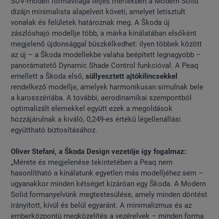
SUV-modell formavilága teljes mértékben a Modern Solid
dizájn minimalista alapelveit követi, amelyet letisztult
vonalak és felületek határoznak meg. A Škoda új
zászlóshajó modellje több, a márka kínálatában elsőként
megjelenő újdonsággal büszkélkedhet: ilyen többek között
az új – a Škoda modellekbe valaha beépített legnagyobb –
panorámatető Dynamic Shade Control funkcióval. A Peaq
emellett a Škoda első,
süllyesztett ajtókilincsekkel
rendelkező modellje, amelyek harmonikusan simulnak bele
a karosszériába. A további, aerodinamikai szempontból
optimalizált elemekkel együtt ezek a megoldások
hozzájárulnak a kiváló, 0,249-es értékű légellenállási
együttható biztosításához.
Oliver Stefani, a Škoda Design vezetője így fogalmaz:
„Mérete és megjelenése tekintetében a Peaq nem
hasonlítható a kínálatunk egyetlen más modelljéhez sem –
ugyanakkor minden kétséget kizáróan egy Škoda. A Modern
Solid formanyelvünk megtestesülése, amely minden döntést
irányított, kívül és belül egyaránt. A minimalizmus és az
emberközpontú megközelítés a vezérelvek – minden forma