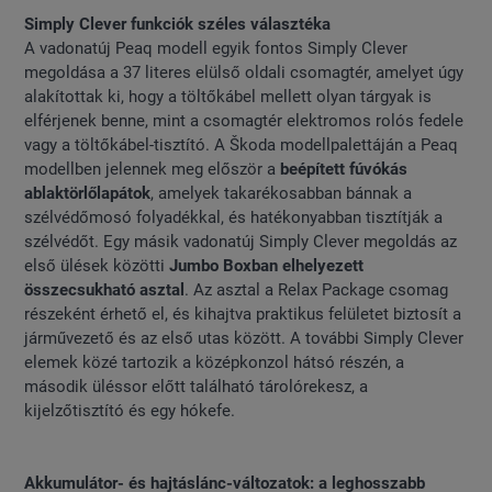
Simply Clever funkciók széles választéka
A vadonatúj Peaq modell egyik fontos Simply Clever
megoldása a 37 literes elülső oldali csomagtér, amelyet úgy
alakítottak ki, hogy a töltőkábel mellett olyan tárgyak is
elférjenek benne, mint a csomagtér elektromos rolós fedele
vagy a töltőkábel-tisztító. A Škoda modellpalettáján a Peaq
modellben jelennek meg először a
beépített fúvókás
ablaktörlőlapátok
, amelyek takarékosabban bánnak a
szélvédőmosó folyadékkal, és hatékonyabban tisztítják a
szélvédőt. Egy másik vadonatúj Simply Clever megoldás az
első ülések közötti
Jumbo Boxban elhelyezett
összecsukható asztal
. Az asztal a Relax Package csomag
részeként érhető el, és kihajtva praktikus felületet biztosít a
járművezető és az első utas között. A további Simply Clever
elemek közé tartozik a középkonzol hátsó részén, a
második üléssor előtt található tárolórekesz, a
kijelzőtisztító és egy hókefe.
Akkumulátor- és hajtáslánc-változatok: a leghosszabb