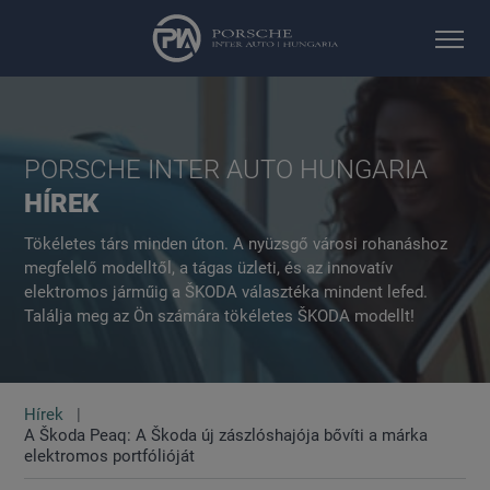
PORSCHE INTER AUTO HUNGARIA
HÍREK
Tökéletes társ minden úton. A nyüzsgő városi rohanáshoz
megfelelő modelltől, a tágas üzleti, és az innovatív
elektromos járműig a ŠKODA választéka mindent lefed.
Találja meg az Ön számára tökéletes ŠKODA modellt!
Hírek
A Škoda Peaq: A Škoda új zászlóshajója bővíti a márka
elektromos portfólióját