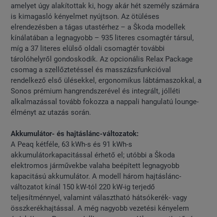
amelyet úgy alakítottak ki, hogy akár hét személy számára
is kimagasló kényelmet nyújtson. Az ötüléses
elrendezésben a tágas utastérhez – a Škoda modellek
kínálatában a legnagyobb – 935 literes csomagtér társul,
míg a 37 literes elülső oldali csomagtér további
tárolóhelyről gondoskodik. Az opcionális Relax Package
csomag a szellőztetéssel és masszázsfunkcióval
rendelkező első ülésekkel, ergonomikus lábtámaszokkal, a
Sonos prémium hangrendszerével és integrált, jólléti
alkalmazással tovább fokozza a nappali hangulatú lounge-
élményt az utazás során.
Akkumulátor- és hajtáslánc-változatok:
A Peaq kétféle, 63 kWh-s és 91 kWh-s
akkumulátorkapacitással érhető el; utóbbi a Škoda
elektromos járművekbe valaha beépített legnagyobb
kapacitású akkumulátor. A modell három hajtáslánc-
változatot kínál 150 kW-tól 220 kW-ig terjedő
teljesítménnyel, valamint választható hátsókerék- vagy
összkerékhajtással. A még nagyobb vezetési kényelem