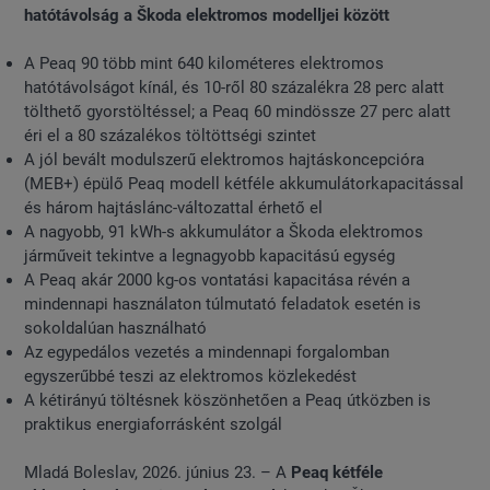
hatótávolság a Škoda elektromos modelljei között
A Peaq 90 több mint 640 kilométeres elektromos
hatótávolságot kínál, és 10-ről 80 százalékra 28 perc alatt
tölthető gyorstöltéssel; a Peaq 60 mindössze 27 perc alatt
éri el a 80 százalékos töltöttségi szintet
A jól bevált modulszerű elektromos hajtáskoncepcióra
(MEB+) épülő Peaq modell kétféle akkumulátorkapacitással
és három hajtáslánc-változattal érhető el
A nagyobb, 91 kWh-s akkumulátor a Škoda elektromos
járműveit tekintve a legnagyobb kapacitású egység
A Peaq akár 2000 kg-os vontatási kapacitása révén a
mindennapi használaton túlmutató feladatok esetén is
sokoldalúan használható
Az egypedálos vezetés a mindennapi forgalomban
egyszerűbbé teszi az elektromos közlekedést
A kétirányú töltésnek köszönhetően a Peaq útközben is
praktikus energiaforrásként szolgál
Mladá Boleslav, 2026. június 23. – A
Peaq kétféle