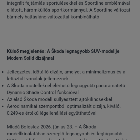
integrált fejtámlás sportülésekkel és Sportline emblémával
ellátott, háromküllős sportkormánnyal. A Sportline változat
bármely hajtáslánc-változattal kombinálható.
Külső megjelenés: A Škoda legnagyobb SUV-modellje
Modern Solid dizájnnal
Jellegzetes, időtálló dizájn, amelyet a minimalizmus és a
letisztult vonalak jellemeznek
A Škoda modelleknél elérhető legnagyobb panorámatető
Dynamic Shade Control funkcióval
Az első Škoda modell süllyesztett ajtókilincsekkel
Aerodinamikai szempontból optimalizált dizájn, kiváló,
0,249-es értékű légellenállási együtthatóval
Mladá Boleslav, 2026. június 23. – A Škoda
modellkínálatában szereplő legnagyobb és legtágasabb