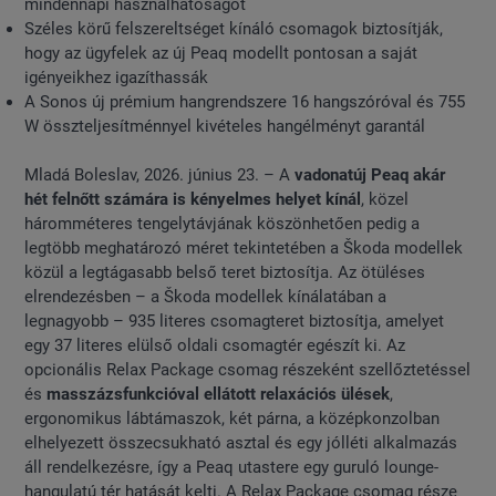
mindennapi használhatóságot
Széles körű felszereltséget kínáló csomagok biztosítják,
hogy az ügyfelek az új Peaq modellt pontosan a saját
igényeikhez igazíthassák
A Sonos új prémium hangrendszere 16 hangszóróval és 755
W összteljesítménnyel kivételes hangélményt garantál
Mladá Boleslav, 2026. június 23. – A
vadonatúj Peaq akár
hét felnőtt számára is kényelmes helyet kínál
, közel
háromméteres tengelytávjának köszönhetően pedig a
legtöbb meghatározó méret tekintetében a Škoda modellek
közül a legtágasabb belső teret biztosítja. Az ötüléses
elrendezésben – a Škoda modellek kínálatában a
legnagyobb – 935 literes csomagteret biztosítja, amelyet
egy 37 literes elülső oldali csomagtér egészít ki. Az
opcionális Relax Package csomag részeként szellőztetéssel
és
masszázsfunkcióval ellátott relaxációs ülések
,
ergonomikus lábtámaszok, két párna, a középkonzolban
elhelyezett összecsukható asztal és egy jólléti alkalmazás
áll rendelkezésre, így a Peaq utastere egy guruló lounge-
hangulatú tér hatását kelti. A Relax Package csomag része