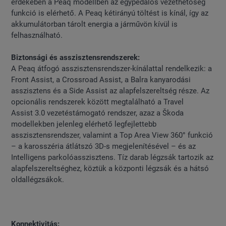
érdekében a Peaq modellben az egypedálos vezethetőség
funkció is elérhető. A Peaq kétirányú töltést is kínál, így az
akkumulátorban tárolt energia a járművön kívül is
felhasználható.
Biztonsági és asszisztensrendszerek:
A Peaq átfogó asszisztensrendszer-kínálattal rendelkezik: a
Front Assist, a Crossroad Assist, a Balra kanyarodási
asszisztens és a Side Assist az alapfelszereltség része. Az
opcionális rendszerek között megtalálható a Travel
Assist 3.0 vezetéstámogató rendszer, azaz a Škoda
modellekben jelenleg elérhető legfejlettebb
asszisztensrendszer, valamint a Top Area View 360° funkció
– a karosszéria átlátszó 3D-s megjelenítésével – és az
Intelligens parkolóasszisztens. Tíz darab légzsák tartozik az
alapfelszereltséghez, köztük a központi légzsák és a hátsó
oldallégzsákok.
Konnektivitás: