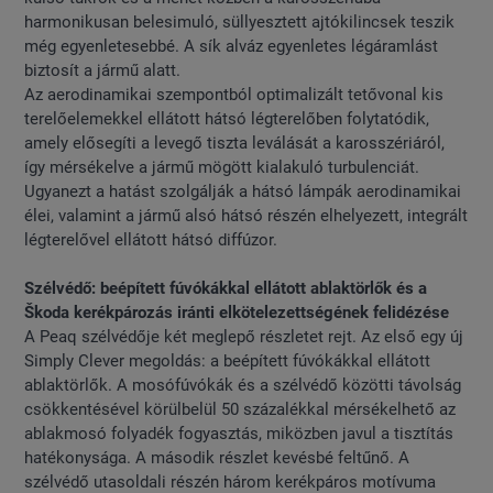
harmonikusan belesimuló, süllyesztett ajtókilincsek teszik
még egyenletesebbé. A sík alváz egyenletes légáramlást
biztosít a jármű alatt.
Az aerodinamikai szempontból optimalizált tetővonal kis
terelőelemekkel ellátott hátsó légterelőben folytatódik,
amely elősegíti a levegő tiszta leválását a karosszériáról,
így mérsékelve a jármű mögött kialakuló turbulenciát.
Ugyanezt a hatást szolgálják a hátsó lámpák aerodinamikai
élei, valamint a jármű alsó hátsó részén elhelyezett, integrált
légterelővel ellátott hátsó diffúzor.
Szélvédő: beépített fúvókákkal ellátott ablaktörlők és a
Škoda kerékpározás iránti elkötelezettségének felidézése
A Peaq szélvédője két meglepő részletet rejt. Az első egy új
Simply Clever megoldás: a beépített fúvókákkal ellátott
ablaktörlők. A mosófúvókák és a szélvédő közötti távolság
csökkentésével körülbelül 50 százalékkal mérsékelhető az
ablakmosó folyadék fogyasztás, miközben javul a tisztítás
hatékonysága. A második részlet kevésbé feltűnő. A
szélvédő utasoldali részén három kerékpáros motívuma