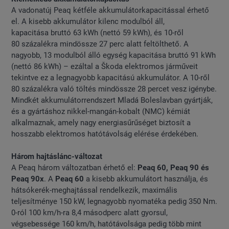
A vadonatúj Peaq kétféle akkumulátorkapacitással érhető
el. A kisebb akkumulátor kilenc modulból áll,
kapacitása bruttó 63 kWh (nettó 59 kWh), és 10-ről
80 százalékra mindössze 27 perc alatt feltölthető. A
nagyobb, 13 modulból álló egység kapacitása bruttó 91 kWh
(nettó 86 kWh) – ezáltal a Škoda elektromos járműveit
tekintve ez a legnagyobb kapacitású akkumulátor. A 10-ről
80 százalékra való töltés mindössze 28 percet vesz igénybe.
Mindkét akkumulátorrendszert Mladá Boleslavban gyártják,
és a gyártáshoz nikkel-mangán-kobalt (NMC) kémiát
alkalmaznak, amely nagy energiasűrűséget biztosít a
hosszabb elektromos hatótávolság elérése érdekében.
Három hajtáslánc-változat
A Peaq három változatban érhető el:
Peaq 60, Peaq 90 és
Peaq 90x
. A
Peaq 60
a kisebb akkumulátort használja, és
hátsókerék-meghajtással rendelkezik, maximális
teljesítménye 150 kW, legnagyobb nyomatéka pedig 350 Nm.
0-ról 100 km/h-ra 8,4 másodperc alatt gyorsul,
végsebessége 160 km/h, hatótávolsága pedig több mint