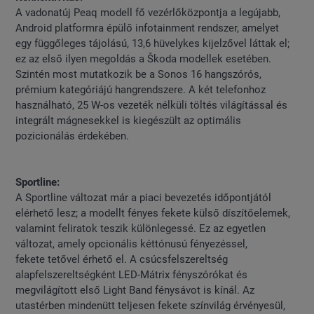
A vadonatúj Peaq modell fő vezérlőközpontja a legújabb,
Android platformra épülő infotainment rendszer, amelyet
egy függőleges tájolású, 13,6 hüvelykes kijelzővel láttak el;
ez az első ilyen megoldás a Škoda modellek esetében.
Szintén most mutatkozik be a Sonos 16 hangszórós,
prémium kategóriájú hangrendszere. A két telefonhoz
használható, 25 W-os vezeték nélküli töltés világítással és
integrált mágnesekkel is kiegészült az optimális
pozicionálás érdekében.
Sportline:
A Sportline változat már a piaci bevezetés időpontjától
elérhető lesz; a modellt fényes fekete külső díszítőelemek,
valamint feliratok teszik különlegessé. Ez az egyetlen
változat, amely opcionális kéttónusú fényezéssel,
fekete tetővel érhető el. A csúcsfelszereltség
alapfelszereltségként LED-Mátrix fényszórókat és
megvilágított első Light Band fénysávot is kínál. Az
utastérben mindenütt teljesen fekete színvilág érvényesül,