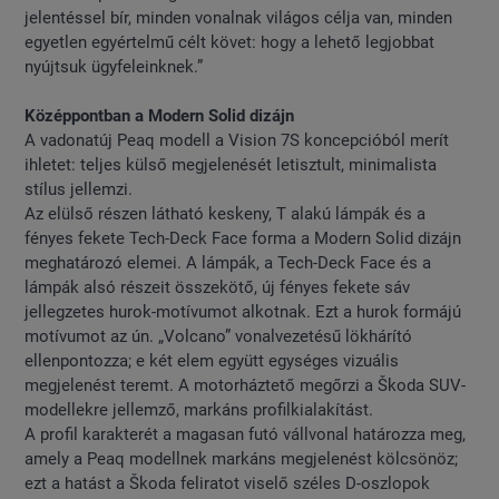
jelentéssel bír, minden vonalnak világos célja van, minden
egyetlen egyértelmű célt követ: hogy a lehető legjobbat
nyújtsuk ügyfeleinknek.”
Középpontban a Modern Solid dizájn
A vadonatúj Peaq modell a Vision 7S koncepcióból merít
ihletet: teljes külső megjelenését letisztult, minimalista
stílus jellemzi.
Az elülső részen látható keskeny, T alakú lámpák és a
fényes fekete Tech-Deck Face forma a Modern Solid dizájn
meghatározó elemei. A lámpák, a Tech-Deck Face és a
lámpák alsó részeit összekötő, új fényes fekete sáv
jellegzetes hurok-motívumot alkotnak. Ezt a hurok formájú
motívumot az ún. „Volcano” vonalvezetésű lökhárító
ellenpontozza; e két elem együtt egységes vizuális
megjelenést teremt. A motorháztető megőrzi a Škoda SUV-
modellekre jellemző, markáns profilkialakítást.
A profil karakterét a magasan futó vállvonal határozza meg,
amely a Peaq modellnek markáns megjelenést kölcsönöz;
ezt a hatást a Škoda feliratot viselő széles D-oszlopok