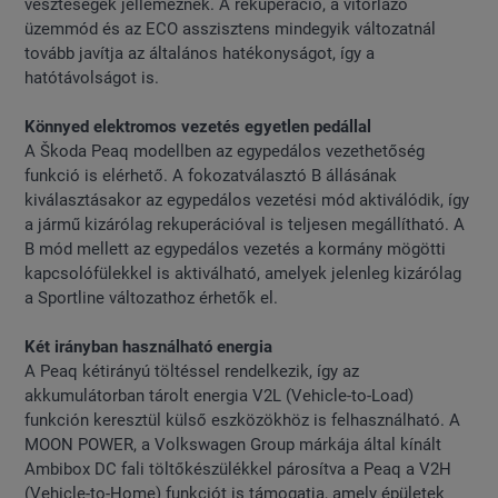
veszteségek jellemeznek. A rekuperáció, a vitorlázó
üzemmód és az ECO asszisztens mindegyik változatnál
tovább javítja az általános hatékonyságot, így a
hatótávolságot is.
Könnyed elektromos vezetés egyetlen pedállal
A Škoda Peaq modellben az egypedálos vezethetőség
funkció is elérhető. A fokozatválasztó B állásának
kiválasztásakor az egypedálos vezetési mód aktiválódik, így
a jármű kizárólag rekuperációval is teljesen megállítható. A
B mód mellett az egypedálos vezetés a kormány mögötti
kapcsolófülekkel is aktiválható, amelyek jelenleg kizárólag
a Sportline változathoz érhetők el.
Két irányban használható energia
A Peaq kétirányú töltéssel rendelkezik, így az
akkumulátorban tárolt energia V2L (Vehicle-to-Load)
funkción keresztül külső eszközökhöz is felhasználható. A
MOON POWER, a Volkswagen Group márkája által kínált
Ambibox DC fali töltőkészülékkel párosítva a Peaq a V2H
(Vehicle-to-Home) funkciót is támogatja, amely épületek