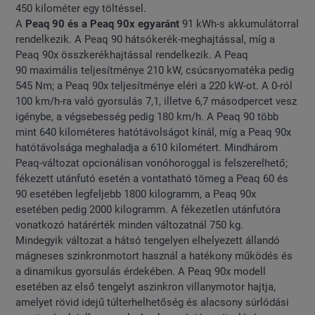
450 kilométer egy töltéssel.
A
Peaq 90 és a Peaq 90x egyaránt
91 kWh-s akkumulátorral
rendelkezik. A Peaq 90 hátsókerék-meghajtással, míg a
Peaq 90x összkerékhajtással rendelkezik. A Peaq
90 maximális teljesítménye 210 kW, csúcsnyomatéka pedig
545 Nm; a Peaq 90x teljesítménye eléri a 220 kW-ot. A 0-ról
100 km/h-ra való gyorsulás 7,1, illetve 6,7 másodpercet vesz
igénybe, a végsebesség pedig 180 km/h. A Peaq 90 több
mint 640 kilométeres hatótávolságot kínál, míg a Peaq 90x
hatótávolsága meghaladja a 610 kilométert. Mindhárom
Peaq-változat opcionálisan vonóhoroggal is felszerelhető;
fékezett utánfutó esetén a vontatható tömeg a Peaq 60 és
90 esetében legfeljebb 1800 kilogramm, a Peaq 90x
esetében pedig 2000 kilogramm. A fékezetlen utánfutóra
vonatkozó határérték minden változatnál 750 kg.
Mindegyik változat a hátsó tengelyen elhelyezett állandó
mágneses szinkronmotort használ a hatékony működés és
a dinamikus gyorsulás érdekében. A Peaq 90x modell
esetében az első tengelyt aszinkron villanymotor hajtja,
amelyet rövid idejű túlterhelhetőség és alacsony súrlódási