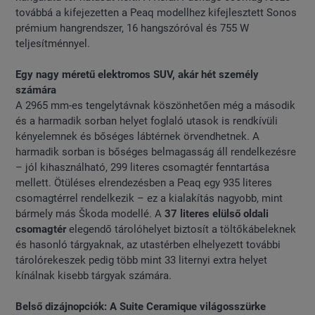
továbbá a kifejezetten a Peaq modellhez kifejlesztett Sonos
prémium hangrendszer, 16 hangszóróval és 755 W
teljesítménnyel.
Egy nagy méretű elektromos SUV, akár hét személy
számára
A 2965 mm-es tengelytávnak köszönhetően még a második
és a harmadik sorban helyet foglaló utasok is rendkívüli
kényelemnek és bőséges lábtérnek örvendhetnek. A
harmadik sorban is bőséges belmagasság áll rendelkezésre
– jól kihasználható, 299 literes csomagtér fenntartása
mellett. Ötüléses elrendezésben a Peaq egy 935 literes
csomagtérrel rendelkezik – ez a kialakítás nagyobb, mint
bármely más Škoda modellé. A
37 literes elülső oldali
csomagtér
elegendő tárolóhelyet biztosít a töltőkábeleknek
és hasonló tárgyaknak, az utastérben elhelyezett további
tárolórekeszek pedig több mint 33 liternyi extra helyet
kínálnak kisebb tárgyak számára.
Belső dizájnopciók: A Suite Ceramique világosszürke