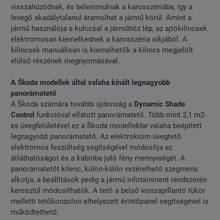
visszahúzódnak, és belesimulnak a karosszériába, így a
levegő akadálytalanul áramolhat a jármű körül. Amint a
jármű használója a kulccsal a járműhöz lép, az ajtókilincsek
elektromosan kiemelkednek a karosszéria síkjából. A
kilincsek manuálisan is kiemelhetők a kilincs megjelölt
elülső részének megnyomásával.
A Škoda modellek által valaha kínált legnagyobb
panorámatető
A Škoda számára további újdonság a
Dynamic Shade
Control
funkcióval ellátott panorámatető. Több mint 2,1 m2-
es üvegfelületével ez a Škoda modellekbe valaha beépített
legnagyobb panorámatető. Az elektrokróm üvegtető
elektromos feszültség segítségével módosítja az
átláthatóságot és a kabinba jutó fény mennyiségét. A
panorámatetőt kilenc, külön-külön vezérelhető szegmens
alkotja, a beállítások pedig a jármű infotainment rendszerén
keresztül módosíthatók. A tető a belső visszapillantó tükör
melletti tetőkonzolon elhelyezett érintőpanel segítségével is
működtethető.