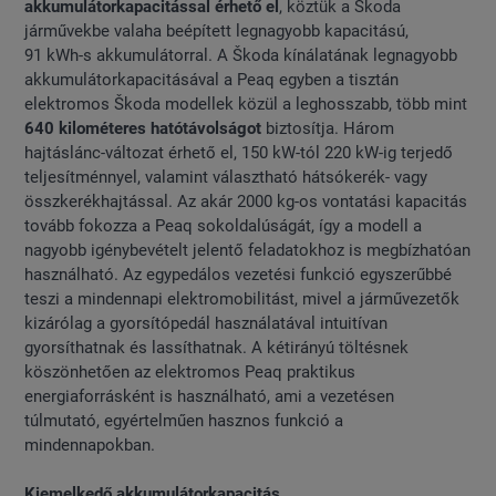
akkumulátorkapacitással érhető el
, köztük a Škoda
járművekbe valaha beépített legnagyobb kapacitású,
91 kWh-s akkumulátorral. A Škoda kínálatának legnagyobb
akkumulátorkapacitásával a Peaq egyben a tisztán
elektromos Škoda modellek közül a leghosszabb, több mint
640 kilométeres hatótávolságot
biztosítja. Három
hajtáslánc-változat érhető el, 150 kW-tól 220 kW-ig terjedő
teljesítménnyel, valamint választható hátsókerék- vagy
összkerékhajtással. Az akár 2000 kg-os vontatási kapacitás
tovább fokozza a Peaq sokoldalúságát, így a modell a
nagyobb igénybevételt jelentő feladatokhoz is megbízhatóan
használható. Az egypedálos vezetési funkció egyszerűbbé
teszi a mindennapi elektromobilitást, mivel a járművezetők
kizárólag a gyorsítópedál használatával intuitívan
gyorsíthatnak és lassíthatnak. A kétirányú töltésnek
köszönhetően az elektromos Peaq praktikus
energiaforrásként is használható, ami a vezetésen
túlmutató, egyértelműen hasznos funkció a
mindennapokban.
Kiemelkedő akkumulátorkapacitás