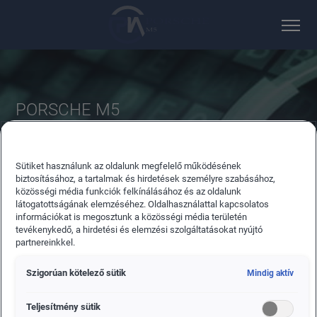
PORSCHE M5
ONLINE FOGLALHATÓ
Foglalja le álmai autóját néhány kattintással. Böngésszen új,
Sütiket használunk az oldalunk megfelelő működésének
azonnal foglalható autóink között.
biztosításához, a tartalmak és hirdetések személyre szabásához,
közösségi média funkciók felkínálásához és az oldalunk
látogatottságának elemzéséhez. Oldalhasználattal kapcsolatos
információkat is megosztunk a közösségi média területén
tevékenykedő, a hirdetési és elemzési szolgáltatásokat nyújtó
partnereinkkel.
Szigorúan kötelező sütik
Mindig aktív
ÚJAUTÓ
Teljesítmény sütik