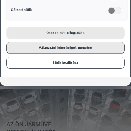
FOGLALJA LE MOST, ONLINE!
Célzott sütik
Szeretné megtekinteni újautóink teljes választékát? Kérjük,
először válasszon ki egy márkát a navigációban.
Összes süti elfogadása
MINDEN
Választási lehetőségek mentése
MÁRKA
Sütik beállítása
AZ ÖN JÁRMŰVE