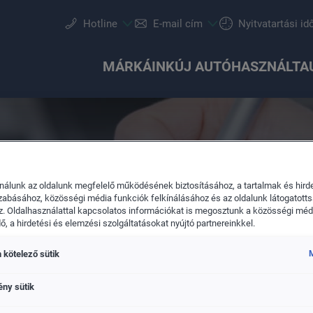
Hotline
E-mail cím
Nyitvatartási id
MÁRKÁINK
ÚJ AUTÓ
HASZNÁLTA
nálunk az oldalunk megfelelő működésének biztosításához, a tartalmak és hird
zabásához, közösségi média funkciók felkínálásához és az oldalunk látogatott
. Oldalhasználattal kapcsolatos információkat is megosztunk a közösségi médi
, a hirdetési és elemzési szolgáltatásokat nyújtó partnereinkkel.
Szervizidőpont-foglalás
Ajánlatok és akciók
Részletes keresés
Csapatunk
Audi
Szolgáltatások
Keréktárcsák
Konfigurálás
Akció
SEAT
 kötelező sütik
M
nnek.
ény sütik