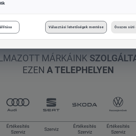
tik
állítása
Választási lehetőségek mentése
Összes süti
Das WeltAuto
LMAZOTT MÁRKÁINK
SZOLGÁLT
EZEN
A TELEPHELYEN
Értékesítés
Értékesítés
Értékesítés
Szerviz
Szerviz
Szerviz
Szerviz