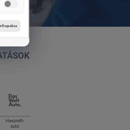
 elfogadása
ATÁSOK
Használt-
autó