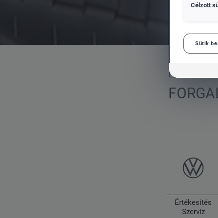
Célzott sü
Sütik be
Volkswagen Haszonjárművek
FORGA
Értékesítés
Szerviz