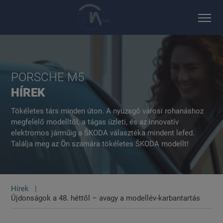
PORSCHE M5
HÍREK
Tökéletes társ minden úton. A nyüzsgő városi rohanáshoz
megfelelő modelltől, a tágas üzleti, és az innovatív
elektromos járműig a ŠKODA választéka mindent lefed.
Találja meg az Ön számára tökéletes ŠKODA modellt!
Hírek
Újdonságok a 48. héttől – avagy a modellév-karbantartás