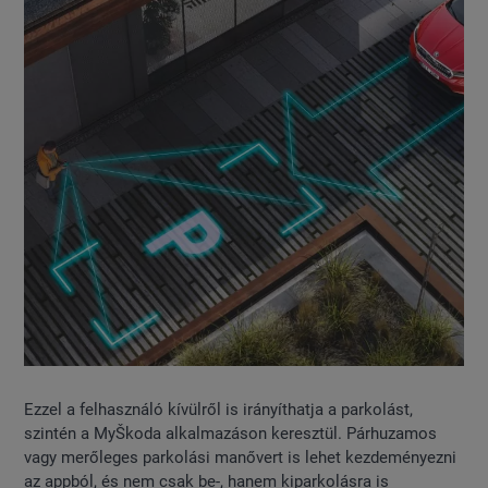
Ezzel a felhasználó kívülről is irányíthatja a parkolást,
szintén a MyŠkoda alkalmazáson keresztül. Párhuzamos
vagy merőleges parkolási manővert is lehet kezdeményezni
az appból, és nem csak be-, hanem kiparkolásra is