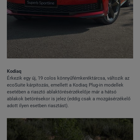
Kodiaq
Érkezik egy új, 19 colos könnyűfémkeréktárcsa, változik az
ecoSuite kárpitozás, emellett a Kodiaq Plug-in modellek
esetében a riasztó ablaktörésérzékelője már a hátsó
ablakok betörésekor is jelez (eddig csak a mozgásérzékelő
adott ilyen esetben riasztást).