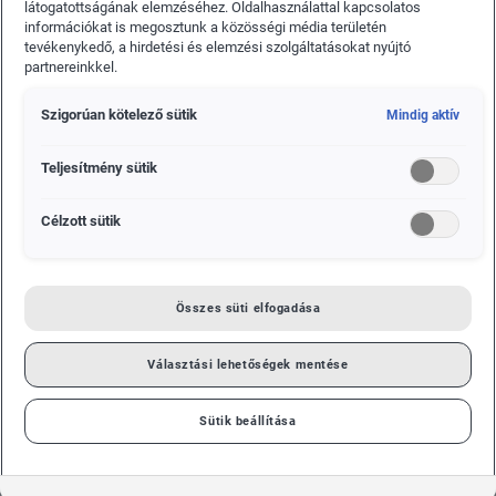
Milyen újdonságokat hoz idei modellév-karbantartás?
látogatottságának elemzéséhez. Oldalhasználattal kapcsolatos
információkat is megosztunk a közösségi média területén
Kezdjük egy közös ponttal. Minden Škoda modell esetében
tevékenykedő, a hirdetési és elemzési szolgáltatásokat nyújtó
megjelenik az új kormányközép, amelyen ezentúl már nem a
partnereinkkel.
szárnyas nyíl lesz, hanem a Škoda felirat, mint márkajelzés.
Emellett frissül a kerékkupak kialakítása az új
Szigorúan kötelező sütik
Mindig aktív
márkaarculatnak megfelelően. És most jöjjön az, ami
különböző az egyes modelleknél.
Teljesítmény sütik
Célzott sütik
Összes süti elfogadása
Választási lehetőségek mentése
Sütik beállítása