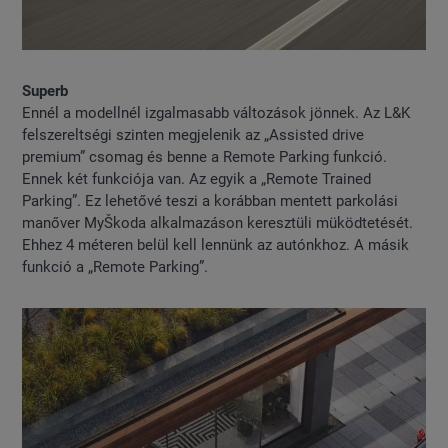
Superb
Ennél a modellnél izgalmasabb változások jönnek. Az L&K
felszereltségi szinten megjelenik az „Assisted drive
premium” csomag és benne a Remote Parking funkció.
Ennek két funkciója van. Az egyik a „Remote Trained
Parking”. Ez lehetővé teszi a korábban mentett parkolási
manőver MyŠkoda alkalmazáson keresztüli müködtetését.
Ehhez 4 méteren belül kell lennünk az autónkhoz. A másik
funkció a „Remote Parking”.