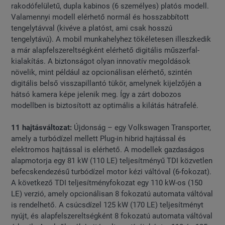
rakodófelületű, dupla kabinos (6 személyes) platós modell.
Valamennyi modell elérhető normál és hosszabbított
tengelytávval (kivéve a platóst, ami csak hosszú
tengelytávú). A mobil munkahelyhez tökéletesen illeszkedik
a már alapfelszereltségként elérhető digitális műszerfal-
kialakítás. A biztonságot olyan innovatív megoldások
növelik, mint például az opcionálisan elérhető, szintén
digitális belső visszapillantó tükör, amelynek kijelzőjén a
hátsó kamera képe jelenik meg. Így a zárt dobozos
modellben is biztosított az optimális a kilátás hátrafelé.
11 hajtásváltozat:
Újdonság – egy Volkswagen Transporter,
amely a turbódízel mellett Plug-in hibrid hajtással és
elektromos hajtással is elérhető. A modellek gazdaságos
alapmotorja egy 81 kW (110 LE) teljesítményű TDI közvetlen
befecskendezésű turbódízel motor kézi váltóval (6-fokozat).
A következő TDI teljesítményfokozat egy 110 kW-os (150
LE) verzió, amely opcionálisan 8 fokozatú automata váltóval
is rendelhető. A csúcsdízel 125 kW (170 LE) teljesítményt
nyújt, és alapfelszereltségként 8 fokozatú automata váltóval