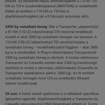
érkezik. Az elsőkerék-hajtás alternatívájaként a 110 és 125
kW-os TDI-k összkerékhajtással (4MOTION) is rendelhetők.
Ebben az esetben a 110 kW-os TDI-hez is
alapfelszereltségként jár a 8 fokozatú automata váltó.
2800 kg vontatható tömeg
: Már a Transporter „alapverziója”,
a 81 kW (110 LE) teljesítményű TDI motorral rendelkező
modell is akár 2000 kg vontatható tömegre van tervezve. A
110 kW (150 LE) teljesítményű TDI verziótól kezdve a
vontatható tömeg – modellváltozattól függően – akár 2800
kg-ra is növekedhet. A Plug-in hibrid hajtású Transporterrel
2300 kg vontatható tömeg is elérhető. A tisztán elektromos
Transporter és Caravelle szintén akár 2300 kg össztömegű
utánfutót is vontat a rakomány célállomására (Caravelle és
Transporter duplakabinos platós: 2000 kg). Az itt említett
vontatható tömegek mind 12%-os emelkedőn fékezett
teherre vonatkoznak.
58 szín:
A külső színek spektruma is a vállalatok specifikus
igényeihez igazodik. Alapfelszereltségként a Transporter és
Caravelle négy egyszínű (UNI) fényezéssel érhető el: Tiszta