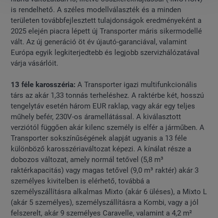
is rendelhető. A széles modellválaszték és a minden
területen továbbfejlesztett tulajdonságok eredményeként a
2025 elején piacra lépett új Transporter máris sikermodellé
vált. Az új generáció öt év újautó-garanciával, valamint
Európa egyik legkiterjedtebb és legjobb szervizhálózatával
várja vásárlóit.
13 féle karosszéria:
A Transporter igazi multifunkcionális
társ az akár 1,33 tonnás terheléshez. A raktérbe két, hosszú
tengelytáv esetén három EUR raklap, vagy akár egy teljes
műhely befér, 230V-os áramellátással. A kiválasztott
verziótól függően akár kilenc személy is elfér a járműben. A
Transporter sokszínűségének alapját ugyanis a 13 féle
különböző karosszériaváltozat képezi. A kínálat része a
dobozos változat, amely normál tetővel (5,8 m³
raktérkapacitás) vagy magas tetővel (9,0 m³ raktér) akár 3
személyes kivitelben is elérhető, továbbá a
személyszállításra alkalmas Mixto (akár 6 üléses), a Mixto L
(akár 5 személyes), személyszállításra a Kombi, vagy a jól
felszerelt, akár 9 személyes Caravelle, valamint a 4,2 m²