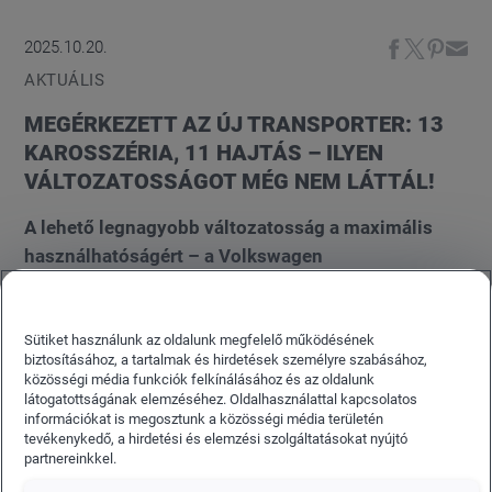
2025.10.20.
AKTUÁLIS
MEGÉRKEZETT AZ ÚJ TRANSPORTER: 13
KAROSSZÉRIA, 11 HAJTÁS – ILYEN
VÁLTOZATOSSÁGOT MÉG NEM LÁTTÁL!
A lehető legnagyobb változatosság a maximális
használhatóságért – a Volkswagen
Haszonjárművek új Transporter modellje elődjénél
szélesebb választékot kínál karosszéria, raktér és
hajtás tekintetében, így minden elképzelhető
Sütiket használunk az oldalunk megfelelő működésének
biztosításához, a tartalmak és hirdetések személyre szabásához,
forgatókönyvre felkészült; jobban, mint valaha. Az
közösségi média funkciók felkínálásához és az oldalunk
új paletta a dobozos különböző változataitól a
látogatottságának elemzéséhez. Oldalhasználattal kapcsolatos
információkat is megosztunk a közösségi média területén
kategóriájában egyedülálló duplakabinos platós
tevékenykedő, a hirdetési és elemzési szolgáltatásokat nyújtó
Transporteren át egészen a Caravelle Style elegáns
partnereinkkel.
változatáig kínál egyedi megoldásokat.