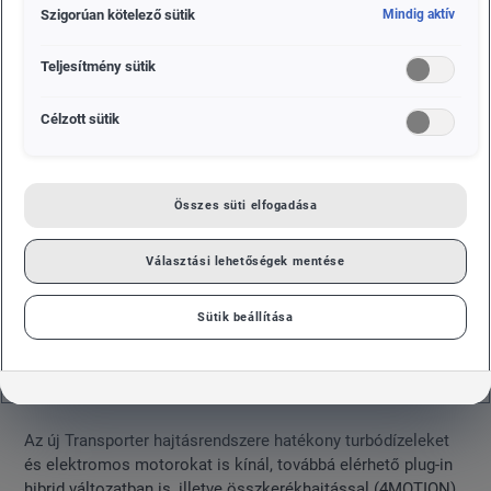
Szigorúan kötelező sütik
Mindig aktív
Teljesítmény sütik
Célzott sütik
Összes süti elfogadása
Választási lehetőségek mentése
Sütik beállítása
Az új Transporter hajtásrendszere hatékony turbódízeleket
és elektromos motorokat is kínál, továbbá elérhető plug-in
hibrid változatban is, illetve összkerékhajtással (4MOTION)