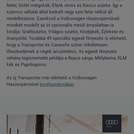
fehér, Sötét indigókék, Élénk vörös és Kavics szürke. Így a
számos vállalat által kedvelt négy szín felár nélkül áll
rendelkezésre. Ezenkívül a Volkswagen Haszonjárművek
mindkét modellt az öt opcionális metál árnyalatban is
kínálja: Grafitszürke, Világos szürke, Középkék, Éjfekete és
Aranyzöld. Továbbá 49 speciális egyedi fényezés is elérhető,
hogy a Transporter és Caravelle színei tökéletesen
illeszkedjenek a cégek arculatához. Az egyedi fényezés
néhány legismertebb példája a Repce sárga, Mélybarna, KLM
kék és Paprikapiros.
Az új Transporter már elérhető a Volkswagen
Haszonjárművel
konfigurátorában
.