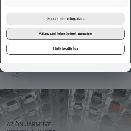
AZONNAL ELVIHETŐ MODELLJEINK
Szeretné megtekinteni újautóink teljes választékát? Kérjük,
Összes süti elfogadása
először válasszon ki egy márkát a navigációban.
Választási lehetőségek mentése
MINDEN
Sütik beállítása
MÁRKA
AZ ÖN JÁRMŰVE