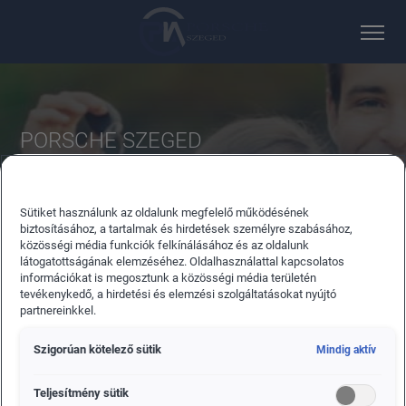
PORSCHE SZEGED
AZONNAL ELVIHETŐ MODELLEINK
Talán itt vár Önre álmai autója. Böngésszen azonnal
Sütiket használunk az oldalunk megfelelő működésének
elvihető, új autóink között!
biztosításához, a tartalmak és hirdetések személyre szabásához,
közösségi média funkciók felkínálásához és az oldalunk
látogatottságának elemzéséhez. Oldalhasználattal kapcsolatos
információkat is megosztunk a közösségi média területén
tevékenykedő, a hirdetési és elemzési szolgáltatásokat nyújtó
partnereinkkel.
Szigorúan kötelező sütik
Mindig aktív
ÚJAUTÓ
Teljesítmény sütik