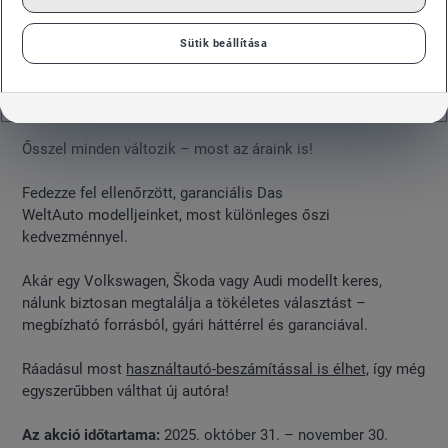
Sütik beállítása
Ősszel minden változik – most az áraink is!
Fedezze fel ellenőrzött, garanciális Das
WeltAuto modelljeinket, most különleges őszi
kedvezménnyel.
Akár egy Volkswagen, Škoda vagy Audi modellt keres,
nálunk biztosan megtalálja a tökéletes választást –
megbízható forrásból, gyári háttérrel és garanciával.
Ráadásul most
használtautó-beszámítással is élhet,
így még
egyszerűbben válthat új autóra!
Az akció időtartama:
2025. október 31. – november 30.