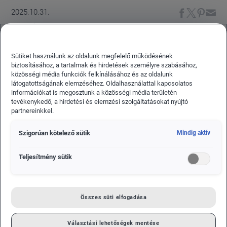
2025.10.31.
AKTUÁLIS
HULLANAK A FALEVELEK ÉS AZ ÁRAK A
Sütiket használunk az oldalunk megfelelő működésének
PORSCHE SZEGEDBEN!
biztosításához, a tartalmak és hirdetések személyre szabásához,
közösségi média funkciók felkínálásához és az oldalunk
Őszi leárazás a Porsche Szeged Das WeltAuto
látogatottságának elemzéséhez. Oldalhasználattal kapcsolatos
információkat is megosztunk a közösségi média területén
kínálatában.
tevékenykedő, a hirdetési és elemzési szolgáltatásokat nyújtó
partnereinkkel.
Szigorúan kötelező sütik
Mindig aktív
Teljesítmény sütik
Összes süti elfogadása
Választási lehetőségek mentése