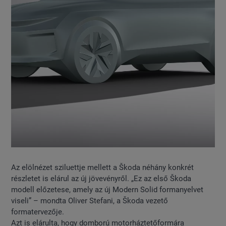
Az elölnézet sziluettje mellett a Škoda néhány konkrét
részletet is elárul az új jövevényről. „Ez az első Škoda
modell előzetese, amely az új Modern Solid formanyelvet
viseli” – mondta Oliver Stefani, a Škoda vezető
formatervezője.
Azt is elárulta, hogy domború motorháztetőformára