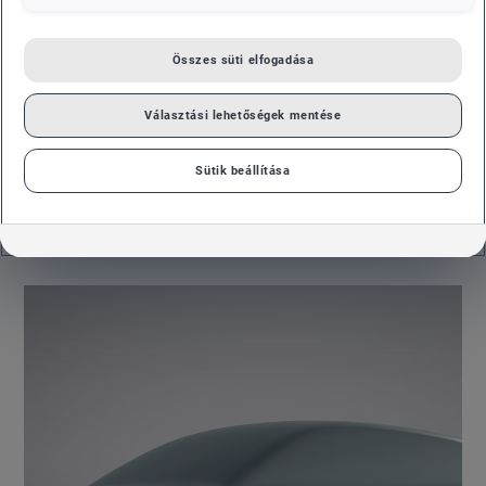
Összes süti elfogadása
Választási lehetőségek mentése
A kompakt SUV formáját már a tavaly bemutatott hat
Sütik beállítása
autószobor egyike is sejteti. Most, a premier közeledtével
újabb információk látnak napvilágot, és nem csak a MEB
platformon készülő leendő villanyautó külsejéről.