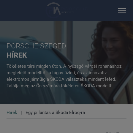
PORSCHE SZEGED
HÍREK
Tökéletes társ minden úton. A nyüzsgő városi rohanáshoz
megfelelő modelltől, a tágas üzleti, és az innovatív
elektromos járműig a ŠKODA választéka mindent lefed.
Találja meg az Ön számára tökéletes ŠKODA modellt!
Hírek
Egy pillantás a Škoda Elroq-ra