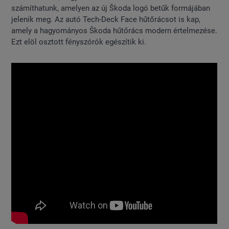
számíthatunk, amelyen az új Škoda logó betűk formájában
jelenik meg. Az autó Tech-Deck Face hűtőrácsot is kap,
amely a hagyományos Škoda hűtőrács modern értelmezése.
Ezt elöl osztott fényszórók egészítik ki.