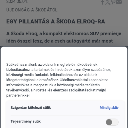
2024.06.04.
ÚJDONSÁG A ŠKODÁTÓL
EGY PILLANTÁS A ŠKODA ELROQ-RA
A Škoda Elroq, a kompakt elektromos SUV premierje
idén ősszel lesz, de a cseh autógyártó már most
elkezdett bepillantást nyújtani a külsejébe és
bizonyos részletekbe.
Sütiket használunk az oldalunk megfelelő működésének
biztosításához, a tartalmak és hirdetések személyre szabásához,
közösségi média funkciók felkínálásához és az oldalunk
látogatottságának elemzéséhez. Oldalhasználattal kapcsolatos
információkat is megosztunk a közösségi média területén
tevékenykedő, a hirdetési és elemzési szolgáltatásokat nyújtó
partnereinkkel.
Szigorúan kötelező sütik
Mindig aktív
Teljesítmény sütik